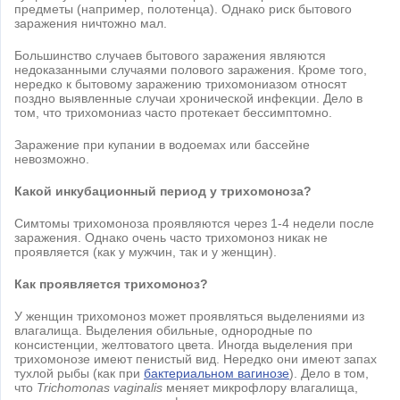
предметы (например, полотенца). Однако риск бытового
заражения ничтожно мал.
Большинство случаев бытового заражения являются
недоказанными случаями полового заражения. Кроме того,
нередко к бытовому заражению трихомониазом относят
поздно выявленные случаи хронической инфекции. Дело в
том, что трихомониаз часто протекает бессимптомно.
Заражение при купании в водоемах или бассейне
невозможно.
Какой инкубационный период у трихомоноза?
Симтомы трихомоноза проявляются через 1-4 недели после
заражения. Однако очень часто трихомоноз никак не
проявляется (как у мужчин, так и у женщин).
Как проявляется трихомоноз?
У женщин трихомоноз может проявляться выделениями из
влагалища. Выделения обильные, однородные по
консистенции, желтоватого цвета. Иногда выделения при
трихомонозе имеют пенистый вид. Нередко они имеют запах
тухлой рыбы (как при
бактериальном вагинозе
). Дело в том,
что
Trichomonas vaginalis
меняет микрофлору влагалища,