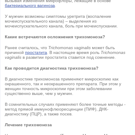
вызывая изменения микрофлоры, лежащие в основе
бактериального вагиноза
.
У мужчин возможны симптомы уретрита (воспаление
мочеиспускательного канала) – выделения из
мочеиспускательного канала, боль при мочеиспускании.
Какие встречаются осложнения трихомоноза?
Ранее считалось, что
Trichomonas vaginalis
может быть
причиной
простатита
. В настоящее время роль
Trichomonas
vaginalis
в развитии простатита ставится под сомнение.
Как проводится диагностика трихомоноза?
В диагностике трихомоноза применяют микроскопию как
окрашенного, так и неокрашенного препарата. При этом у
женщин точность микроскопии при этом заболевании
существенно выше, чем у мужчин.
В сомнительных случаях применяют более точные методы -
метод прямой иммунофлюоресценции (ПИФ), ДНК-
диагностику (ПЦР), а также посев.
Лечение трихомоноза