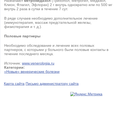
Назначают
метронидазол
(Трихопол, Метрогил, Медазол,
Клион, Флагил, Эфлоран) 2 г внутрь однократно или по 500 мг
внутрь 2 раза в сутки в течение 7 сут.
В ряде случаев необходимо дополнительное лечение
(иммунотерапия, массаж предстательной железы,
физиотерапия и т. д.).
Половые партнеры
Необходимо обследование и лечение всех половых
партнеров, с которыми у больного были половые контакты в
течение последнего месяца.
Источник:
www.venerologia.ru
Категории:
«Новые» венерические болезни
Карта сайта
Письмо администратору сайта