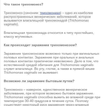
Что такое трихомоноз?
Трихомоноз (синоним:
трихомониаз
) – одно из наиболее
распространенных венерических заболеваний, которое
вызывается влагалищной трихомонадой (
Trichomonas
vaginalis
).
Влагалищная трихомонада относится к типу простейших,
классу жгутиковых.
Как происходит заражение трихомонозом?
Заражение трихомонозом возможно только при вагинальных
половых контактах. Заражение при оральных и анальных
половых контактах практически невозможно. Дело в том, что
естественной средой обитания для
Trichomonas vaginalis
служит влагалище. Во рту, глотке, а также в прямой кишке
Trichomonas vaginalis
не выживает.
Возможно ли заражение бытовым путем?
Трихомоноз – наверное, единственное венерическое
заболевание, при котором возможно бытовое заражение.
Trichomonas vaginalis
способна выжить во влажной среде при
температуре 30-40 градусов в течение суток. Поэтому
существует некоторый риск заражения через влажные