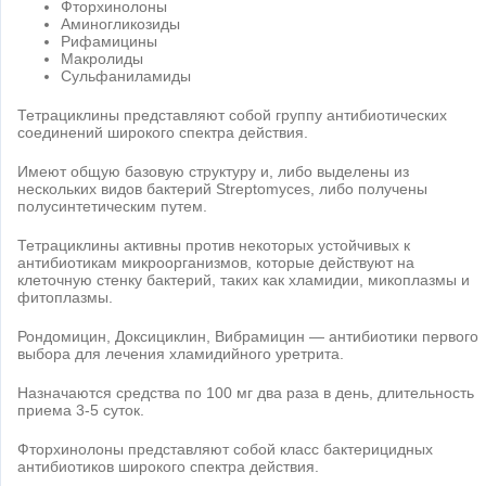
Фторхинолоны
Аминогликозиды
Рифамицины
Макролиды
Сульфаниламиды
Тетрациклины представляют собой группу антибиотических
соединений широкого спектра действия.
Имеют общую базовую структуру и, либо выделены из
нескольких видов бактерий Streptomyces, либо получены
полусинтетическим путем.
Тетрациклины активны против некоторых устойчивых к
антибиотикам микроорганизмов, которые действуют на
клеточную стенку бактерий, таких как хламидии, микоплазмы и
фитоплазмы.
Рондомицин, Доксициклин, Вибрамицин — антибиотики первого
выбора для лечения хламидийного уретрита.
Назначаются средства по 100 мг два раза в день, длительность
приема 3-5 суток.
Фторхинолоны представляют собой класс бактерицидных
антибиотиков широкого спектра действия.