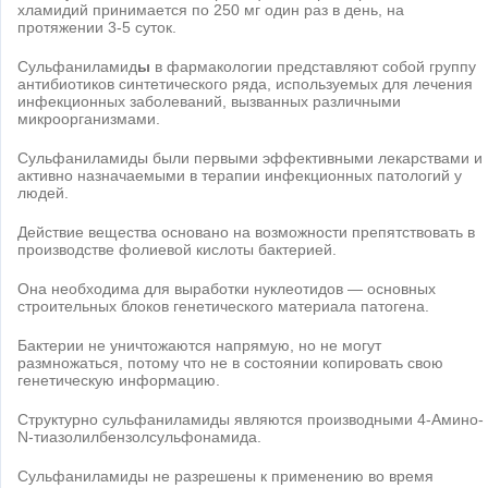
хламидий принимается по 250 мг один раз в день, на
протяжении 3-5 суток.
Сульфаниламид
ы
в фармакологии представляют собой группу
антибиотиков синтетического ряда, используемых для лечения
инфекционных заболеваний, вызванных различными
микроорганизмами.
Сульфаниламиды были первыми эффективными лекарствами и
активно назначаемыми в терапии инфекционных патологий у
людей.
Действие вещества основано на возможности препятствовать в
производстве фолиевой кислоты бактерией.
Она необходима для выработки нуклеотидов — основных
строительных блоков генетического материала патогена.
Бактерии не уничтожаются напрямую, но не могут
размножаться, потому что не в состоянии копировать свою
генетическую информацию.
Структурно сульфаниламиды являются производными 4-Амино-
N-тиазолилбензолсульфонамида.
Сульфаниламиды не разрешены к применению во время