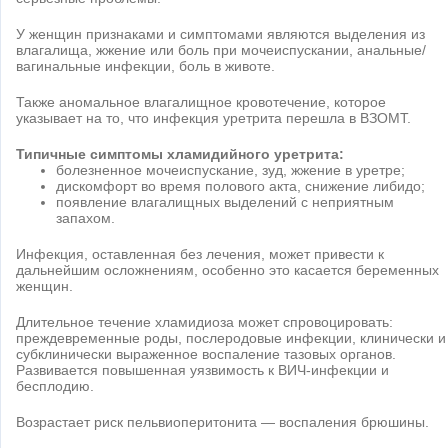
У женщин признаками и симптомами являются выделения из
влагалища, жжение или боль при мочеиспускании, анальные/
вагинальные инфекции, боль в животе.
Также аномальное влагалищное кровотечение, которое
указывает на то, что инфекция уретрита перешла в ВЗОМТ.
Типичные симптомы хламидийного уретрита:
болезненное мочеиспускание, зуд, жжение в уретре;
дискомфорт во время полового акта, снижение либидо;
появление влагалищных выделений с неприятным
запахом.
Инфекция, оставленная без лечения, может привести к
дальнейшим осложнениям, особенно это касается беременных
женщин.
Длительное течение хламидиоза может спровоцировать:
преждевременные роды, послеродовые инфекции, клинически и
субклинически выраженное воспаление тазовых органов.
Развивается повышенная уязвимость к ВИЧ-инфекции и
бесплодию.
Возрастает риск пельвиоперитонита — воспаления брюшины.