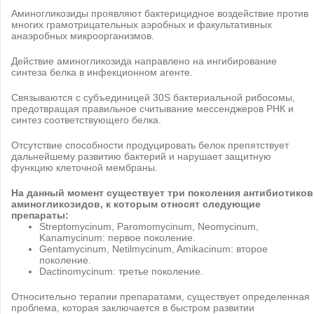
Аминогликозиды проявляют бактерицидное воздействие против
многих грамотрицательных аэробных и факультативных
анаэробных микроорганизмов.
Действие аминогликозида направлено на ингибирование
синтеза белка в инфекционном агенте.
Связываются с субъединицей 30S бактериальной рибосомы,
предотвращая правильное считывание мессенджеров РНК и
синтез соответствующего белка.
Отсутствие способности продуцировать белок препятствует
дальнейшему развитию бактерий и нарушает защитную
функцию клеточной мембраны.
На данный момент существует три поколения антибиотиков
аминогликозидов, к которым относят следующие
препараты:
Streptomycinum, Paromomycinum, Neomycinum,
Kanamycinum: первое поколение.
Gentamycinum, Netilmycinum, Amikacinum: второе
поколение.
Dactinomycinum: третье поколение.
Относительно терапии препаратами, существует определенная
проблема, которая заключается в быстром развитии