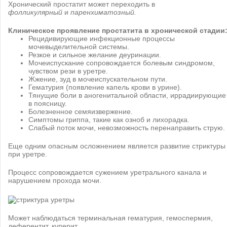
Хронический простатит может переходить в
фолликулярный
и
паренхиматозный.
Клиническое проявление простатита в хронической стадии
Рецидивирующие инфекционные процессы
мочевыделительной системы.
Резкое и сильное желание деуринации.
Мочеиспускание сопровождается болевым синдромом,
чувством рези в уретре.
Жжение, зуд в мочеиспускательном пути.
Гематурия (появление капель крови в урине).
Тянущие боли в аногенитальной области, иррадиирующие
в поясницу.
Болезненное семяизвержение.
Симптомы гриппа, такие как озноб и лихорадка.
Слабый поток мочи, невозможность перенаправить струю.
Еще одним опасным осложнением является развитие стриктуры
при уретре.
Процесс сопровождается сужением уретрального канала и
нарушением прохода мочи.
Может наблюдаться терминальная гематурия, гемоспермия,
деферентит, куперит.