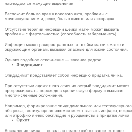
наблюдаются мажущие выделения.
Беспокоит боль во время полового акта, проблемы с
мочеиспусканием и, реже, боль в животе или лихорадка.
Отсутствие терапии инфекции шейки матки может вызвать
проблемы с фертильностью (способность забеременеть).
Инфекция может распространяться от шейки матки к матке и
окружающим органам, вызывая опасные для жизни состояния.
Однако подобное осложнение — явление редкое.
Эпидидимит
Эпидидимит представляет собой инфекцию придатка яичка.
При отсутствии адекватного лечения острый эпидидимит может
прогрессировать, переходя в хроническую форму и вызывая
многочисленные осложнения.
Например, формирование эпидидимального или тестикулярного
абсцесса; тестикулярная ишемия может вызвать инфаркт, некроз
или атрофию яичек; бесплодие и рубцы/кисты в придатке яичка.
Орхит
Воспаление яичка — довольно редкое заболевание, которое