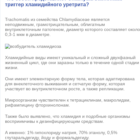
триггер хламидийного уретрита?
Trachomatis из семейства Chlamydiaceae является
неподвижным, грамотрицательным, облигатным
внутриклеточным патогеном, диаметр которого составляет около
0,3-1 мкм в диаметре.
Хламидийные виды имеют уникальный и сложный двухфазный
жизненный цикл, где они заразны только в течение одной стадии
жизни.
Они имеют элементарную форму тела, которая адаптирована
для внеклеточного выживания и сетчатую форму, которая
участвует во внутриклеточном росте, а также репликации.
Микроорганизм чувствителен к тетрациклинам, макролидам,
рифампицину фторхинолонам.
Также было выявлено, что хламидия и подобные организмы
восприимчивы к дезинфицирующим средствам.
А именно: 1% гипохлориду натрия, 70% этанолу, 0,5%
глутаральдегиду, йоду и формальдегиду.