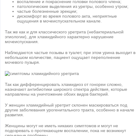
воспаление и покраснение головки полового члена;
патологические выделения из уретры, особенно утром;
частые болезненные эрекции;
дискомфорт во время полового акта, неприятные
ощущения в мочеиспускательном канале.
Так же как и для классического уретрита (небактериальной
этиологии), для хламидийного характерно нарушение
мочеиспускания.
Наблюдаются частые позывы в туалет, при этом урина выходит в
небольшом количестве, пациент ощущает переполнение
мочевого пузыря.
Так как дифференцировать хламидиоз от гонореи сложно,
назначают антибиотики широкого спектра действия, которые
направлены на уничтожение обоих видов бактерий.
У женщин хламидийный уретрит склонен маскироваться под
другие заболевания урогенитального тракта, особенно в начале
развития.
Женщины могут не иметь никаких симптомов и могут не
подозревать о протекающем воспалении, пока не возникнут
серьезные проблемы.