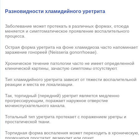
Разновидности хламидийного уретрита
Заболевание может протекать в различных формах, отсюда
меняется и симптоматическое проявление воспалительного
процесса.
Острая форма уретрита на фоне хламидиоза часто напоминает
заражение гонореей (Neisseria gonorrhoeae).
Хроническое течение патологии часто не имеет определенной
клинической картины, зачастую симптомы отсутствуют.
Тип хламидийного уретрита зависит от тяжести воспалительной
реакции и места ее локализации.
Так, торпидный (передний) уретрит является медленно
прогрессирующим, поражает наружное отверстие
мочеиспускательного канала.
Тотальный тип уретрита протекает с поражением уретры и
простатической ткани.
Торпидная форма воспаления может переходить в хроническую
провоцируя простатит, везикулит или орхит.