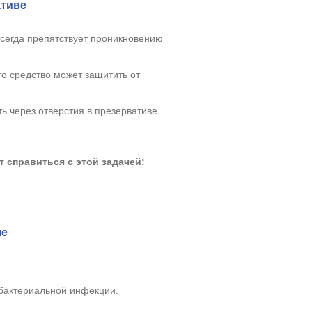
ативе
всегда препятствует проникновению
то средство может защитить от
ь через отверстия в презервативе.
 справиться с этой задачей:
ле
 бактериальной инфекции.