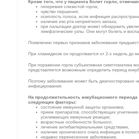
Кроме того, что у пациента болит горло, отмеча
гиперемия слизистой горла;
чувство першения;
осиплость голоса, если инфекция распространи
наличие изо рта неприятного запаха;
при пальпации доктор может обнаружить увел
лимфатические узлы. Они могут болеть и воспа
Появлению первых признаков заболевания предшест
При хламидиозе он продолжается от 2-х недель до м
При поражении горла субъективная симптоматика мож
представляется возможным определить период инку
Поэтому заболевание может быть диагностировано че
инфицирования.
На продолжительность инкубационного периода 
следующие факторы:
состояние иммунной защиты организма;
прием препаратов, способствующих угнетению 
усиливающих иммунные реакции;
возрастные особенности больного;
лечение антибактериальными средствами;
наличие хронического очага инфекции в полост
недавно перенесенное заболевание;