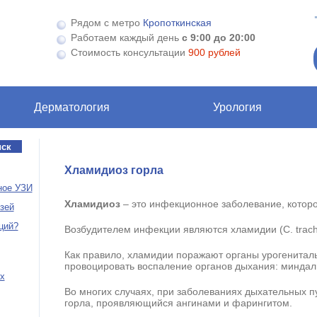
Рядом с метро
Кропоткинская
Работаем каждый день
с 9:00 до 20:00
Стоимость консультации
900 рублей
Дерматология
Урология
Хламидиоз горла
ное УЗИ
Хламидиоз
– это инфекционное заболевание, которо
зей
ций?
Возбудителем инфекции являются хламидии (С. trach
Как правило, хламидии поражают органы урогениталь
провоцировать воспаление органов дыхания: миндали
х
Во многих случаях, при заболеваниях дыхательных п
горла, проявляющийся ангинами и фарингитом.