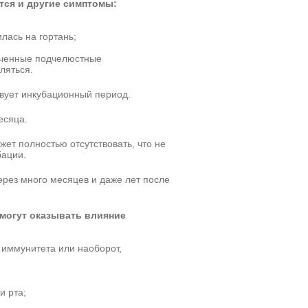
ются и другие симптомы:
лась на гортань;
иченные подчелюстные
ляться.
вует инкубационный период.
есяца.
ет полностью отсутствовать, что не
бации.
рез много месяцев и даже лет после
могут оказывать влияние
иммунитета или наоборот,
и рта;