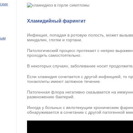
ских
Хламидийный фарингит
Инфекция, попадая в ротовую полость, может вызыва
вым
миндалин, глотки и гортани.
Патологический процесс протекает с неярко выраже
проходить самостоятельно.
В некоторых случаях, заболевание носит продолжите
Если хламидия сочетается с другой инфекцией, то 
тонзиллиты имеют затяжное течение.
Патогенная флора негативно сказывается на иммунно
размножению бактерий.
Иногда у больных с вялотекущим хроническим фари
обнаруживается в сочетании с другой патогенной ми