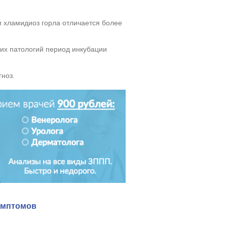
 хламидиоз горла отличается более
их патологий период инкубации
гноз.
симптомов