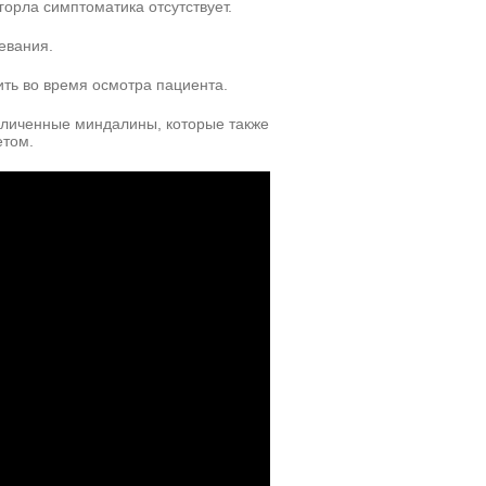
орла симптоматика отсутствует.
евания.
ть во время осмотра пациента.
величенные миндалины, которые также
етом.