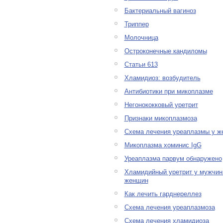
Бактериальный вагиноз
Триппер
Молочница
Остроконечные кандиломы
Статьи 613
Хламидиоз: возбудитель
Антибиотики при микоплазме
Негонококковый уретрит
Признаки микоплазмоза
Схема лечения уреаплазмы у 
Микоплазма хоминис IgG
Уреаплазма парвум обнаружено
Хламидийный уретрит у мужчин
женщин
Как лечить гарднереллез
Схема лечения уреаплазмоза
Схема лечения хламидиоза