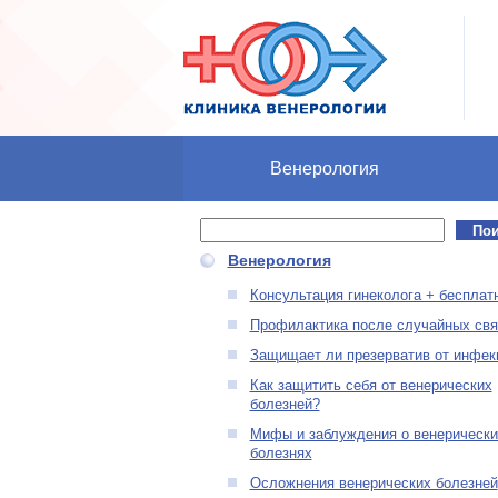
Перейти к основному содержанию
Венерология
Поиск
Форма поиска
Венерология
Консультация гинеколога + бесплат
Профилактика после случайных свя
Защищает ли презерватив от инфек
Как защитить себя от венерических
болезней?
Мифы и заблуждения о венерически
болезнях
Осложнения венерических болезней