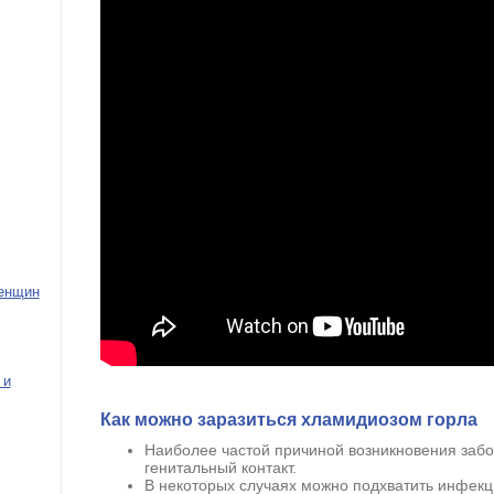
женщин
 и
Как можно заразиться хламидиозом горла
Наиболее частой причиной возникновения забо
генитальный контакт.
В некоторых случаях можно подхватить инфек