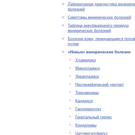
Лабораторная диагностика венериче
болезней
Симптомы венерических болезней
Таблица инкубационного периода
венерических болезней
Болезни кожи, передающиеся поло
путем
«Новые» венерические болезни
Хламидиоз
Микоплазмоз
Уреаплазмоз
Неспецифический уретрит
Трихомониаз
Кандидоз
Гарднереллез
Генитальный герпес
Кондиломы
Цитомегаловирус