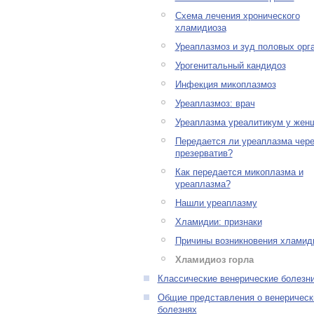
Схема лечения хронического
хламидиоза
Уреаплазмоз и зуд половых орг
Урогенитальный кандидоз
Инфекция микоплазмоз
Уреаплазмоз: врач
Уреаплазма уреалитикум у жен
Передается ли уреаплазма чере
презерватив?
Как передается микоплазма и
уреаплазма?
Нашли уреаплазму
Хламидии: признаки
Причины возникновения хламид
Хламидиоз горла
Классические венерические болезн
Общие представления о венерическ
болезнях