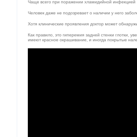
Чаще всего при поражении хламидийной инфекцией г
Человек даже не подозревает о наличии у него забол
Хотя клинические проявления доктор может обнаружи
Как правило, это гиперемия задней стенки глотки, у
имеют красное окрашивание, и иногда покрытые нал