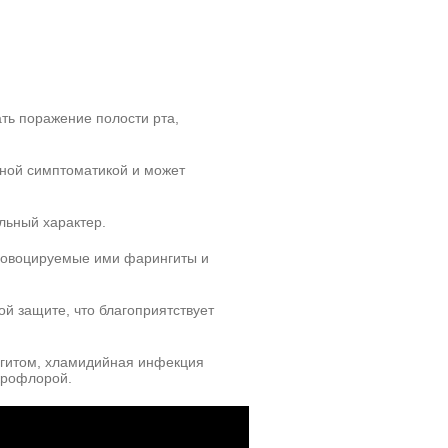
ть поражение полости рта,
нной симптоматикой и может
льный характер.
провоцируемые ими фарингиты и
й защите, что благоприятствует
нгитом, хламидийная инфекция
крофлорой.