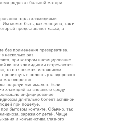
емя родов от больной матери.
ирования горла хламидиями.
 Им может быть, как женщина, так и
оторый предоставляет ласки, а
те без применения презерватива.
в несколько раз.
нтакта, при котором инфицирование
мой кишки хламидиями встречаются.
ит, то он является источником
 проникнуть в полость рта здорового
ия маловероятен.
ез поцелуи минимален. Если
ние хламидий во внешнюю среду
ы произошло инфицирование
мидиозом длительно болеет активной
людей при поцелуе.
при бытовом контакте. Обычно, так
амидиоза, заражают детей. Чаще
дыхания и конъюнктива глазного