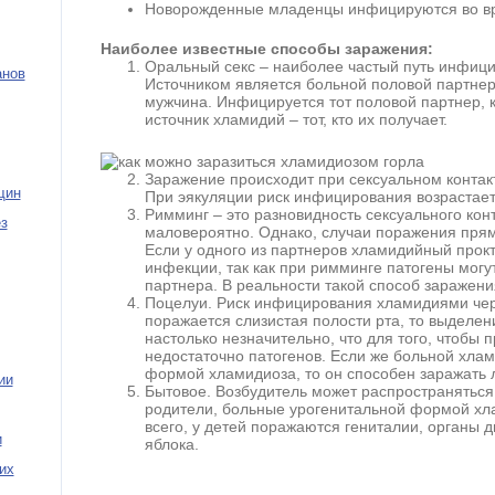
Новорожденные младенцы инфицируются во вр
Наиболее известные способы заражения:
Оральный секс – наиболее частый путь инфиц
анов
Источником является больной половой партнер.
мужчина. Инфицируется тот половой партнер, к
источник хламидий – тот, кто их получает.
Заражение происходит при сексуальном контак
щин
При эякуляции риск инфицирования возрастает 
Римминг – это разновидность сексуального ко
з
маловероятно. Однако, случаи поражения пря
Если у одного из партнеров хламидийный прокт
инфекции, так как при римминге патогены могут
партнера. В реальности такой способ заражен
Поцелуи. Риск инфицирования хламидиями чер
поражается слизистая полости рта, то выделе
настолько незначительно, что для того, чтоб
недостаточно патогенов. Если же больной хла
формой хламидиоза, то он способен заражать 
ии
Бытовое. Возбудитель может распространяться 
родители, больные урогенитальной формой хл
всего, у детей поражаются гениталии, органы 
и
яблока.
их