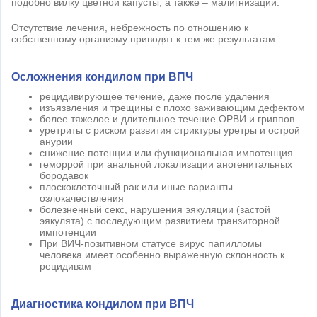
подобно вилку цветной капусты, а также – малигнизации.
Отсутствие лечения, небрежность по отношению к
собственному организму приводят к тем же результатам.
Осложнения кондилом при ВПЧ
рецидивирующее течение, даже после удаления
изъязвления и трещины с плохо заживающим дефектом
более тяжелое и длительное течение ОРВИ и гриппов
уретриты с риском развития стриктуры уретры и острой
анурии
снижение потенции или функциональная импотенция
геморрой при анальной локализации аногенитальных
бородавок
плоскоклеточный рак или иные варианты
озлокачествления
болезненный секс, нарушения эякуляции (застой
эякулята) с последующим развитием транзиторной
импотенции
При ВИЧ-позитивном статусе вирус папилломы
человека имеет особенно выраженную склонность к
рецидивам
Диагностика кондилом при ВПЧ