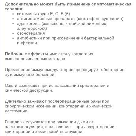
Дополнительно может быть применена симптоматическая
терапия:
витамины групп Е, С, В (6)
антигистаминные препараты (кетотифен, супрастин)
адаптогены (женьшень, китайский лимонник,
элеутеррококк)
озонотерапия
антибиотики при присоединении бактериальной
инфекции
Побочные эффекты
имеются у каждого из
вышеперечисленных методов.
Применение иммуномодуляторов провоцирует обострение
аутоиммунных болезней.
Ожоги возникают при использовании криотерапии и
химической деструкции.
Длительно заживают послеоперационные раны при
хирургическом иссечении, криотерапии и химической
деструкции.
Рецидивы случаются при вдыхании дыми от
электрокоагуляции, изъязвление – при лазеротерапии,
криотерапии и химической деструкции.