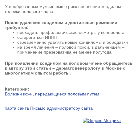
У необрезанных мужчин выше риск появления кондилом
головки полового члена.
После удаления кондилом и достижения ремиссии
требуется:
проходить профилактические осмотры у венеролога
остерегаться ИППП
своевременно удалять новые кондиломы и бородавки
на время лечения – половой покой, в дальнейшем –
применение презерватива не менее полугода
При появлении кондилом на половом члене
обращайтесь
к автору этой статьи – дерматовенерологу в Москве с
многолетним опытом работы.
Категории:
Болезни кожи, передающиеся половым путем
Карта сайта
Письмо администратору сайта