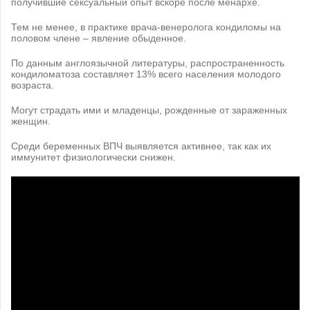
получившие сексуальный опыт вскоре после менархе.
Тем не менее, в практике врача-венеролога кондиломы на
половом члене – явление обыденное.
По данным англоязычной литературы, распространенность
кондиломатоза составляет 13% всего населения молодого
возраста.
Могут страдать ими и младенцы, рожденные от зараженных
женщин.
Среди беременных ВПЧ выявляется активнее, так как их
иммунитет физиологически снижен.