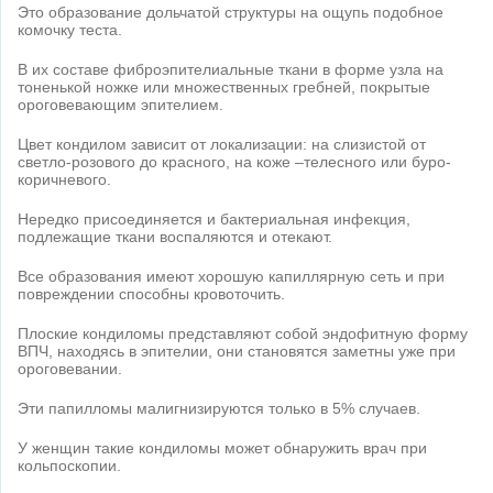
Это образование дольчатой структуры на ощупь подобное
комочку теста.
В их составе фиброэпителиальные ткани в форме узла на
тоненькой ножке или множественных гребней, покрытые
ороговевающим эпителием.
Цвет кондилом зависит от локализации: на слизистой от
светло-розового до красного, на коже –телесного или буро-
коричневого.
Нередко присоединяется и бактериальная инфекция,
подлежащие ткани воспаляются и отекают.
Все образования имеют хорошую капиллярную сеть и при
повреждении способны кровоточить.
Плоские кондиломы представляют собой эндофитную форму
ВПЧ, находясь в эпителии, они становятся заметны уже при
ороговевании.
Эти папилломы малигнизируются только в 5% случаев.
У женщин такие кондиломы может обнаружить врач при
кольпоскопии.