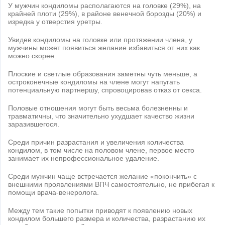
У мужчин кондиломы располагаются на головке (29%), на
крайней плоти (29%), в районе венечной борозды (20%) и
изредка у отверстия уретры.
Увидев кондиломы на головке или протяжении члена, у
мужчины может появиться желание избавиться от них как
можно скорее.
Плоские и светлые образования заметны чуть меньше, а
остроконечные кондиломы на члене могут напугать
потенциальную партнершу, спровоцировав отказ от секса.
Половые отношения могут быть весьма болезненны и
травматичны, что значительно ухудшает качество жизни
заразившегося.
Среди причин разрастания и увеличения количества
кондилом, в том числе на половом члене, первое место
занимает их непрофессиональное удаление.
Среди мужчин чаще встречается желание «покончить» с
внешними проявлениями ВПЧ самостоятельно, не прибегая к
помощи врача-венеролога.
Между тем такие попытки приводят к появлению новых
кондилом большего размера и количества, разрастанию их