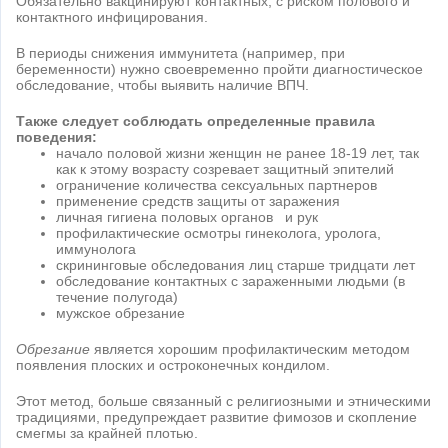
Обязательно вакцинируют контактных, с риском полового и
контактного инфицирования.
В периоды снижения иммунитета (например, при
беременности) нужно своевременно пройти диагностическое
обследование, чтобы выявить наличие ВПЧ.
Также следует соблюдать определенные правила
поведения:
начало половой жизни женщин не ранее 18-19 лет, так
как к этому возрасту созревает защитный эпителий
ограничение количества сексуальных партнеров
применение средств защиты от заражения
личная гигиена половых органов и рук
профилактические осмотры гинеколога, уролога,
иммунолога
скрининговые обследования лиц старше тридцати лет
обследование контактных с зараженными людьми (в
течение полугода)
мужское обрезание
Обрезание
является хорошим профилактическим методом
появления плоских и остроконечных кондилом.
Этот метод, больше связанный с религиозными и этническими
традициями, предупреждает развитие фимозов и скопление
смегмы за крайней плотью.