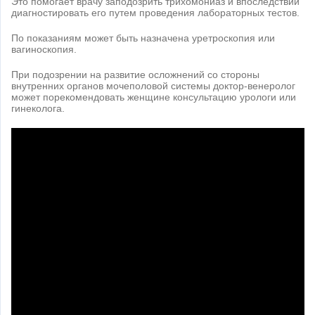
Это помогает врачу заподозрить трихомониаз и впоследствии
диагностировать его путем проведения лабораторных тестов.
По показаниям может быть назначена уретроскопия или
вагиноскопия.
При подозрении на развитие осложнений со стороны
внутренних органов мочеполовой системы доктор-венеролог
может порекомендовать женщине консультацию урологи или
гинеколога.