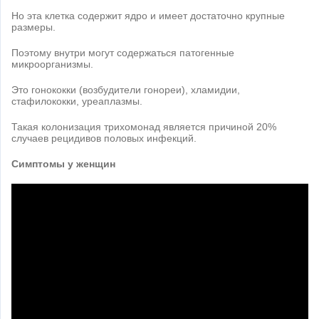
Но эта клетка содержит ядро и имеет достаточно крупные
размеры.
Поэтому внутри могут содержаться патогенные
микроорганизмы.
Это гонококки (возбудители гонореи), хламидии,
стафилококки, уреаплазмы.
Такая колонизация трихомонад является причиной 20%
случаев рецидивов половых инфекций.
Симптомы у женщин