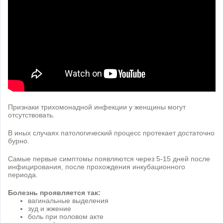
Признаки трихомонадной инфекции у женщины могут
отсутствовать.
В иных случаях патологический процесс протекает достаточно
бурно.
Самые первые симптомы появляются через 5-15 дней после
инфицирования, после прохождения инкубационного
периода.
Болезнь проявляется так:
вагинальные выделения
зуд и жжение
боль при половом акте