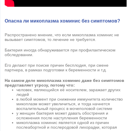
Опасна ли микоплазма хоминис без симптомов?
Распространено мнение, что если микоплазма хоминис не
вызывает симптомов, то лечение не требуется.
Бактерия иногда обнаруживается при профилактическом
обследовании.
Его делают при поиске причин бесплодия, при смене
партнера, в рамках подготовки к беременности и т.д.
На самом деле микоплазма хоминис даже без симптомов
представляет угрозу, потому что:
человек, являющийся её носителем, заражает других
людей
в любой момент при снижении иммунитета количество
микоплазм может увеличиться, и тогда начнется
воспалительный процесс в мочеполовой системе
у женщин бактерия может давать обострения и
осложнения после наступления беременности
микоплазма хоминис является одной из причин
послеабортной и послеродовой лихорадки, которая