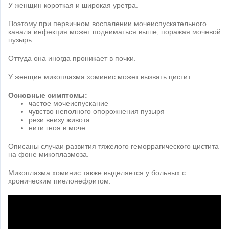
У женщин короткая и широкая уретра.
Поэтому при первичном воспалении мочеиспускательного
канала инфекция может подниматься выше, поражая мочевой
пузырь.
Оттуда она иногда проникает в почки.
У женщин микоплазма хоминис может вызвать цистит.
Основные симптомы:
частое мочеиспускание
чувство неполного опорожнения пузыря
рези внизу живота
нити гноя в моче
Описаны случаи развития тяжелого геморрагического цистита
на фоне микоплазмоза.
Микоплазма хоминис также выделяется у больных с
хроническим пиелонефритом.