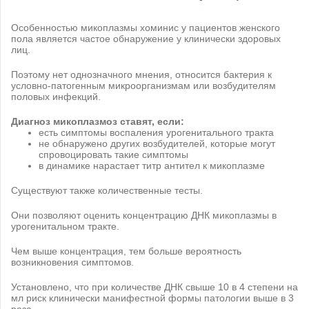
Особенностью микоплазмы хоминис у пациентов женского
пола является частое обнаружение у клинически здоровых
лиц.
Поэтому нет однозначного мнения, относится бактерия к
условно-патогенным микроорганизмам или возбудителям
половых инфекций.
Диагноз микоплазмоз ставят, если:
есть симптомы воспаления урогенитального тракта
не обнаружено других возбудителей, которые могут
спровоцировать такие симптомы
в динамике нарастает титр антител к микоплазме
Существуют также количественные тесты.
Они позволяют оценить концентрацию ДНК микоплазмы в
урогенитальном тракте.
Чем выше концентрация, тем больше вероятность
возникновения симптомов.
Установлено, что при количестве ДНК свыше 10 в 4 степени на
мл риск клинически манифестной формы патологии выше в 3