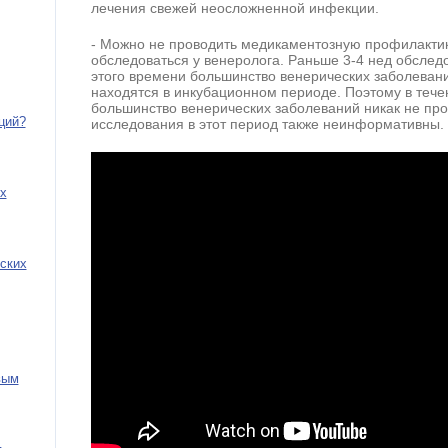
лечения свежей неосложненной инфекции.
- Можно не проводить медикаментозную профилактику
обследоваться у венеролога. Раньше 3-4 нед обследов
этого времени большинство венерических заболевани
находятся в инкубационном периоде. Поэтому в тече
большинство венерических заболеваний никак не пр
ций?
исследования в этот период также неинформативны.
х
ских
вым