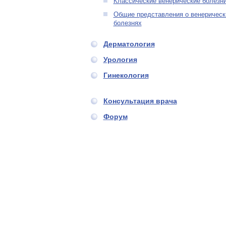
Классические венерические болезн
Общие представления о венерическ
болезнях
Дерматология
Урология
Гинекология
Консультация врача
Форум