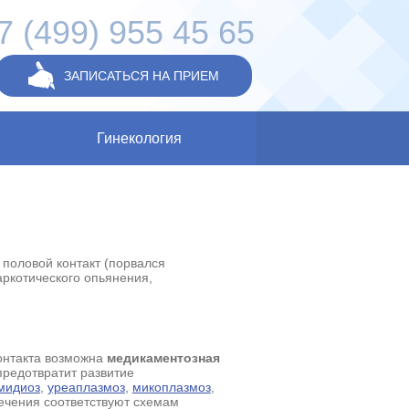
7 (499) 955 45 65
ЗАПИСАТЬСЯ НА ПРИЕМ
Гинекология
половой контакт (порвался
аркотического опьянения,
контакта возможна
медикаментозная
редотвратит развитие
мидиоз
,
уреаплазмоз
,
микоплазмоз
,
ечения соответствуют схемам