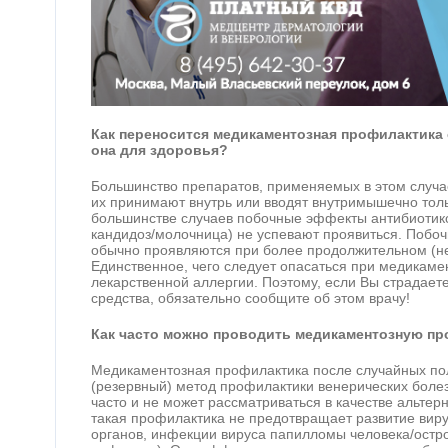
Как переносится медикаментозная профилактика 
она для здоровья?
Большинство препаратов, применяемых в этом случае
их принимают внутрь или вводят внутримышечно толь
большинстве случаев побочные эффекты антибиотико
кандидоз/молочница) не успевают проявиться. Побо
обычно проявляются при более продолжительном (не
Единственное, чего следует опасаться при медикаме
лекарственной аллергии. Поэтому, если Вы страдает
средства, обязательно сообщите об этом врачу!
Как часто можно проводить медикаментозную пр
Медикаментозная профилактика после случайных пол
(резервный) метод профилактики венерических боле
часто и не может рассматриваться в качестве альтерн
такая профилактика не предотвращает развитие вир
органов, инфекции вируса папилломы человека/остр