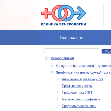
Перейти к основному содержанию
Венерология
Поиск
Форма поиска
Венерология
Консультация гинеколога + бесплат
Профилактика после случайных с
Анонимный врач венеролог
Промывание уретры
Профилактика ЗППП
Мирамистин от инфекций
Профилактика гонореи