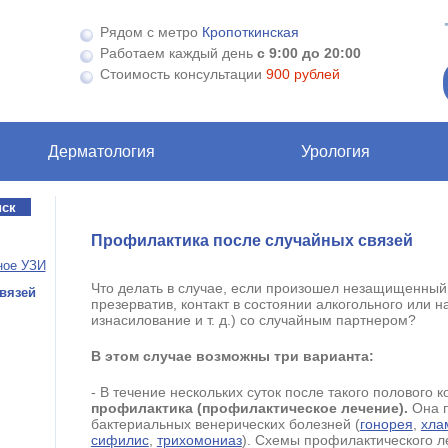
Рядом с метро
Кропоткинская
Работаем каждый день
с 9:00 до 20:00
Стоимость консультации
900 рублей
Дерматология
Урология
Профилактика после случайных связей
ное УЗИ
Что делать в случае, если произошел незащищенный 
вязей
презерватив, контакт в состоянии алкогольного или н
изнасилование и т. д.) со случайным партнером?
В этом случае возможны три варианта:
- В течение нескольких суток после такого полового 
профилактика (профилактическое лечение).
Она п
бактериальных венерических болезней (
гонорея
,
хла
сифилис
,
трихомониаз
). Схемы профилактического л