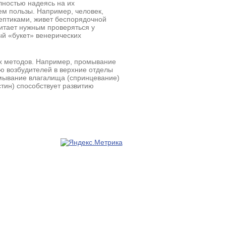
лностью надеясь на их
ем пользы. Например, человек,
ептиками, живет беспорядочной
читает нужным проверяться у
ый «букет» венерических
тих методов. Например, промывание
ю возбудителей в верхние отделы
мывание влагалища (спринцевание)
ин) способствует развитию