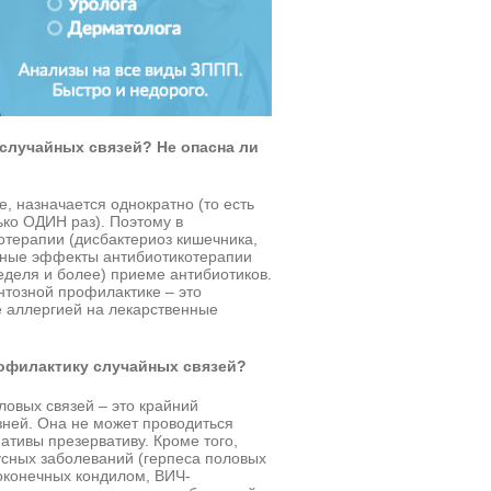
случайных связей? Не опасна ли
, назначается однократно (то есть
ко ОДИН раз). Поэтому в
терапии (дисбактериоз кишечника,
чные эффекты антибиотикотерапии
деля и более) приеме антибиотиков.
нтозной профилактике – это
е аллергией на лекарственные
офилактику случайных связей?
овых связей – это крайний
зней. Она не может проводиться
ативы презервативу. Кроме того,
усных заболеваний (герпеса половых
оконечных кондилом, ВИЧ-