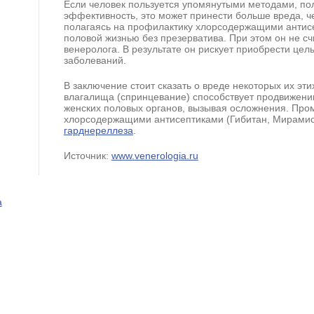
Если человек пользуется упомянутыми методами, по
эффективность, это может принести больше вреда, ч
полагаясь на профилактику хлорсодержащими антис
половой жизнью без презерватива. При этом он не с
венеролога. В результате он рискует приобрести цел
заболеваний.
В заключение стоит сказать о вреде некоторых их э
влагалища (спринцевание) способствует продвижени
женских половых органов, вызывая осложнения. Про
хлорсодержащими антисептиками (Гибитан, Мирамист
гарднереллеза
.
Источник:
www.venerologia.ru
а