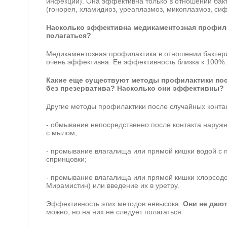
инфекции). Она эффективна только в отношении бак
(гонорея, хламидиоз, уреаплазмоз, микоплазмоз, сиф
Насколько эффективна медикаментозная профила
полагаться?
Медикаментозная профилактика в отношении бактер
очень эффективна. Ее эффективность близка к 100%.
Какие еще существуют методы профилактики по
без презерватива? Насколько они эффективны?
Другие методы профилактики после случайных контак
- обмывание непосредственно после контакта наружн
с мылом;
- промывание влагалища или прямой кишки водой с
спринцовки;
- промывание влагалища или прямой кишки хлорсод
Мирамистин) или введение их в уретру.
Эффективность этих методов невысока.
Они не дают
можно, но на них не следует полагаться.