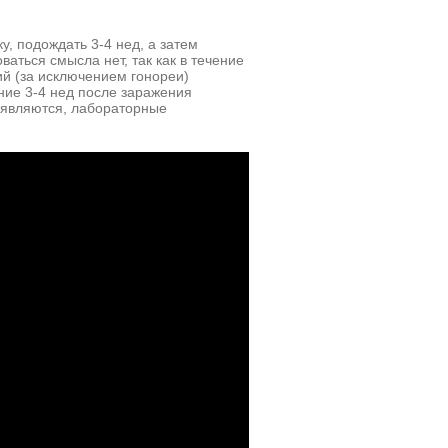
, подождать 3-4 нед, а затем
аться смысла нет, так как в течение
й (за исключением гонореи)
ние 3-4 нед после заражения
оявляются, лабораторные