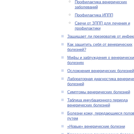
Профилактика венерических
заболеваний
Профилактика ИППП
Свечи от ЗППП для лечения и
профилактики
Защищает ли презерватив от инфек
Как защитить себя от венерических
болезней?
Мифы и заблуждения о венерически
болезнях
Осложнения венерических болезней
Лабораторная диагностика венериче
болезней
Симптомы венерических болезней
Таблица инкубационного периода
венерических болезней
Болезни кожи, передающиеся поло
путем
«Новые» венерические болезни