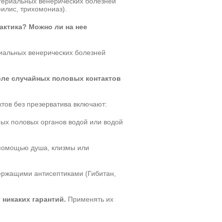
териальных венерических болезней
илис, трихомониаз).
ктика? Можно ли на нее
иальных венерических болезней
сле случайных половых контактов
тов без презерватива включают:
ых половых органов водой или водой
 помощью душа, клизмы или
ержащими антисептиками (Гибитан,
 никаких гарантий.
Применять их