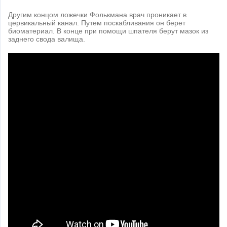
Другим концом ложечки Фолькмана врач проникает в
цервикальный канал. Путем поскабливания он берет
биоматериал. В конце при помощи шпателя берут мазок из
заднего свода валища.