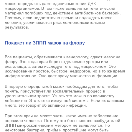
может определять даже единичные копии ДНК
микроорганизмов. В том числе выявляется генетический
материал погибших под действием антибиотиков бактерий.
Поэтому, если недостаточно времени подождать после
лечения, увеличивается риск ложноположительных
результатов.
Покажет ли ЗППП мазок на флору
Все пациенты, обратившиеся к венерологу, сдают мазок на
флору. Это когда врач берет отделяемое уретры или
влагалища, а затем исследует его под микроскопом. Это
исследование простое, быстрое, недорогое, но в то же время
информативное. Оно дает врачу множество информации.
В первую очередь такой мазок необходим для того, чтобы
понять, присутствует ли воспалительный процесс в
урогенитальном тракте. Узнать это можно по количеству
лейкоцитов. Это клетки иммунной системы. Если их слишком
много, это говорит об активной инфекции.
При этом врач не может знать, какое именно заболевание
поразило человека. Потому что большинство возбудителей
ЗППП микроскопическим методом не выявляются. Но
некоторые бактерии, грибы и простейшие могут быть