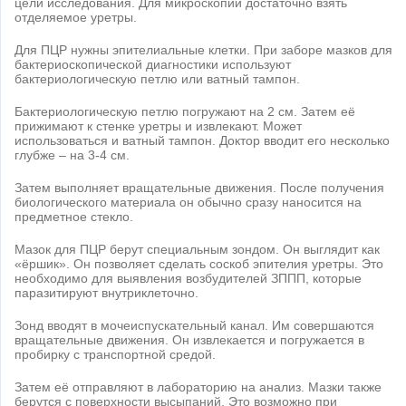
цели исследования. Для микроскопии достаточно взять
отделяемое уретры.
Для ПЦР нужны эпителиальные клетки. При заборе мазков для
бактериоскопической диагностики используют
бактериологическую петлю или ватный тампон.
Бактериологическую петлю погружают на 2 см. Затем её
прижимают к стенке уретры и извлекают. Может
использоваться и ватный тампон. Доктор вводит его несколько
глубже – на 3-4 см.
Затем выполняет вращательные движения. После получения
биологического материала он обычно сразу наносится на
предметное стекло.
Мазок для ПЦР берут специальным зондом. Он выглядит как
«ёршик». Он позволяет сделать соскоб эпителия уретры. Это
необходимо для выявления возбудителей ЗППП, которые
паразитируют внутриклеточно.
Зонд вводят в мочеиспускательный канал. Им совершаются
вращательные движения. Он извлекается и погружается в
пробирку с транспортной средой.
Затем её отправляют в лабораторию на анализ. Мазки также
берутся с поверхности высыпаний. Это возможно при