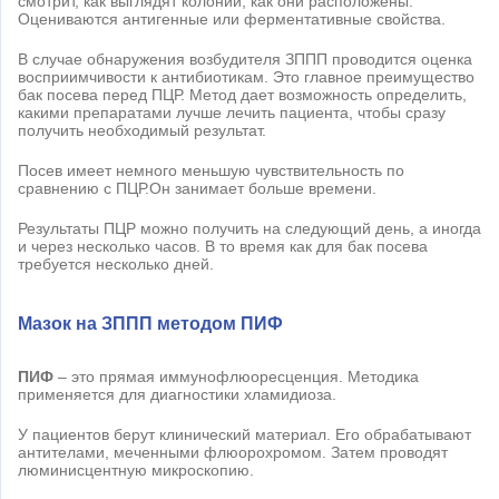
смотрит, как выглядят колонии, как они расположены.
Оцениваются антигенные или ферментативные свойства.
В случае обнаружения возбудителя ЗППП проводится оценка
восприимчивости к антибиотикам. Это главное преимущество
бак посева перед ПЦР. Метод дает возможность определить,
какими препаратами лучше лечить пациента, чтобы сразу
получить необходимый результат.
Посев имеет немного меньшую чувствительность по
сравнению с ПЦР.Он занимает больше времени.
Результаты ПЦР можно получить на следующий день, а иногда
и через несколько часов. В то время как для бак посева
требуется несколько дней.
Мазок на ЗППП методом ПИФ
ПИФ
– это прямая иммунофлюоресценция. Методика
применяется для диагностики хламидиоза.
У пациентов берут клинический материал. Его обрабатывают
антителами, меченными флюорохромом. Затем проводят
люминисцентную микроскопию.