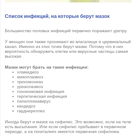
Список инфекций, на которые берут мазок
Большинство половых инфекций первично поражают уретру.
У женщин они также проникают во влагалище и цервикальный
канал. Именно из этих точек берут мазки. Потому что в них
вероятность обнаружить клетки или вирусные частицы самая
высокая.
Мазки могут брать на такие инфекции:
хламидиоз
микоплазмоз
трихомониаз
уреаплазмоз
гонококковая инфекция
герпетическая инфекция
папилломавирус
кандидоз
гарднереллез
Иногда берут и мазок на сифилис. Это возможно, если на теле
есть высыпания. Или если сифилис пребывает в первичном
периоде, а на гениталиях имеется первичная сифилома.