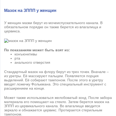
Мазок на ЗППП у женщин
У женщин мазки берут из мочеиспускательного канала. В
обязательном порядке он также берется из влагалища и
цервикса.
По показаниям может быть взят из:
конъюнктивы
рта
анального отверстия
Стандартный мазок на флору берут из трех точек. Вначале –
из уретры. Её массируют пальцем. Появляется порция
выделений. Её собирают тампоном. После этого в уретру
вводят ложечку Фолькмана. Это специальный инструмент с
расширением на конце.
Может также использоваться желобоватый зонд. После забора
материала его помещают на стекло. Затем берется мазок на
ЗППП из цервикального канала. Во влагалище вводится
зеркало и обнажается цервикс. Протирается стерильным
тампоном.