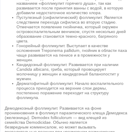
названием «фолликулит горячего душа», так как
развивается после принятия ванны с водой, в которую
добавили недостаточное количество хлора.
Пустулезный (сифилитический) фолликулит. Является
следствием перехода сифилиса во вторую стадию.
Отмечается появление гнойничка, который окружен
островоспалительным венчиком, спустя несколько дней
образование становится темно-красного, багряного
цвета.
Гонорейный фолликулит. Выступает в качестве
осложнения Treponema pallidum, гнойник в области паха
чаще развивается на пенисе и в промежности у
женщин.
Кандидозный фолликулит. Развивается при наличии
Candida
albicans, гриба, который провоцирует
молочницу у женщин и кандидозный баланопостит у
мужчин.
Дерматофитный фолликулит. Начало воспалительного
процесса приходится на верхние слои дермы,
постепенно поражение переходит на структуру
фолликула.
Демодекозный фолликулит. Развивается на фоне
проникновения в фолликул паразитического клеща Демодекса
(железницы). Demodex folliculorum — вид клещей из
семейства Demodicidae. Обычно является
безвредным комменсалом, но может вызывать
воспалительные реакции при чрезмерном размножении.