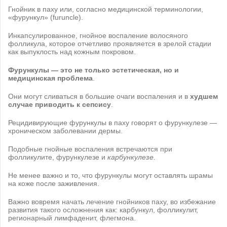
Гнойник в паху или, согласно медицинской терминологии,
«фурункул» (furuncle).
Инкапсулированное, гнойное воспаление волосяного
фолликула, которое отчетливо проявляется в зрелой стадии
как выпуклость над кожным покровом.
Фурункулы — это не только эстетическая, но и
медицинская проблема
.
Они могут сливаться в большие очаги воспаления и в
худшем
случае приводить к сепсису
.
Рецидивирующие фурункулы в паху говорят о фурункулезе —
хроническом заболевании дермы.
Подобные гнойные воспаления встречаются при
фолликулите, фурункулезе и
карбункулезе.
Не менее важно и то, что фурункулы могут оставлять шрамы
на коже после заживления.
Важно вовремя начать лечение гнойников паху, во избежание
развития такого осложнения как: карбункул, фолликулит,
регионарный лимфаденит, флегмона.