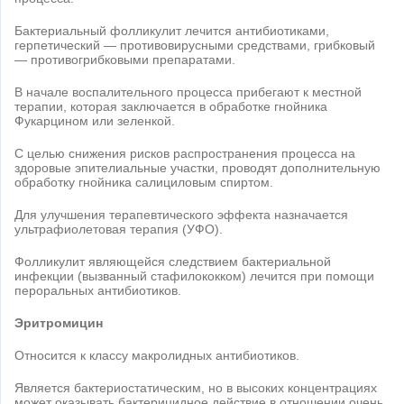
Бактериальный фолликулит лечится антибиотиками,
герпетический — противовирусными средствами, грибковый
— противогрибковыми препаратами.
В начале воспалительного процесса прибегают к местной
терапии, которая заключается в обработке гнойника
Фукарцином или зеленкой.
С целью снижения рисков распространения процесса на
здоровые эпителиальные участки, проводят дополнительную
обработку гнойника салициловым спиртом.
Для улучшения терапевтического эффекта назначается
ультрафиолетовая терапия (УФО).
Фолликулит являющейся следствием бактериальной
инфекции (вызванный стафилококком) лечится при помощи
пероральных антибиотиков.
Эритромицин
Относится к классу макролидных антибиотиков.
Является бактериостатическим, но в высоких концентрациях
может оказывать бактерицидное действие в отношении очень