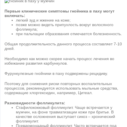
Первые клинические симптомы гнойника в паху могут
включать:
легкий зуд и жжение на коже;
позже можно видеть припухлость вокруг волосяного
фолликула;
при пальпации образования отмечается болезненность.
Общая продолжительность данного процесса составляет 7-10
дней.
Необходимо как можно скорее начать процесс лечения во
избежание развития карбункулов.
Фурункулезные гнойники в паху подвержены рецидиву.
Поэтому для снижения риски повторных воспалительных
процессов, рекомендуется использовать мыльные средства,
содержащие хлоргексидин, например, Цитеал.
Разновидности фолликулита:
Стафилококковый фолликулит. Чаще встречается у
мужчин, на фоне травматизации кожи при бритье. В
качестве осложнения выступает сикоз – хронический
фолликулит.
Псевдомонадный фолликулит. Часто встречается под