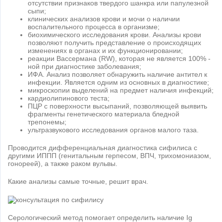
отсутствии признаков твердого шанкра или папулезной
сыпи;
клинических анализов крови и мочи о наличии
воспалительного процесса в организме;
биохимического исследования крови. Анализы крови
позволяют получить представление о происходящих
изменениях в органах и их функционировании;
реакции Вассермана (RW), которая не является 100% -
ной при диагностике заболевания;
ИФА. Анализ позволяет обнаружить наличие антител к
инфекции. Является одним из основных в диагностике;
микроскопии выделений на предмет наличия инфекций;
кардиолипинового теста;
ПЦР с поверхности высыпаний, позволяющей выявить
фрагменты генетического материала бледной
трепонемы;
ультразвукового исследования органов малого таза.
Проводится дифференциальная диагностика сифилиса с
другими ИППП (генитальным герпесом, ВПЧ, трихомониазом,
гонореей), а также раком вульвы.
Какие анализы самые точные, решит врач.
Серологический метод помогает определить наличие Ig