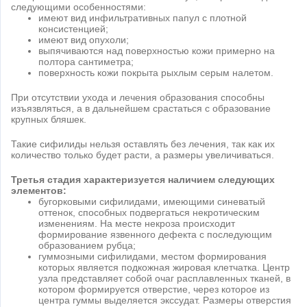
следующими особенностями:
имеют вид инфильтративных папул с плотной
консистенцией;
имеют вид опухоли;
выпячиваются над поверхностью кожи примерно на
полтора сантиметра;
поверхность кожи покрыта рыхлым серым налетом.
При отсутствии ухода и лечения образования способны
изъязвляться, а в дальнейшем срастаться с образование
крупных бляшек.
Такие сифилиды нельзя оставлять без лечения, так как их
количество только будет расти, а размеры увеличиваться.
Третья стадия характеризуется наличием следующих
элементов:
бугорковыми сифилидами, имеющими синеватый
оттенок, способных подвергаться некротическим
изменениям. На месте некроза происходит
формирование язвенного дефекта с последующим
образованием рубца;
гуммозными сифилидами, местом формирования
которых является подкожная жировая клетчатка. Центр
узла представляет собой очаг расплавленных тканей, в
котором формируется отверстие, через которое из
центра гуммы выделяется экссудат. Размеры отверстия