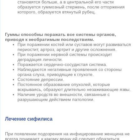
становятся больше, а в центральной его части
образуется гуммозный стержень, после отторжения
которого, образуется втянутый рубец.
Гуммы способны поражать все системы органов,
приводя к необратимым последствиям.
При поражении костей или суставов могут развиваться
периостит, артроз, артрит и другие осложнения.
При поражении нервной системы происходит
деградация личности.
Поражается сердечно-сосудистая система.
Наблюдаются негативные проявления со стороны
органа слуха, приводящие к глухоте.
Состояние депрессии.
Постоянное образование опухолей, которые
вскрываясь, образуют длительно незаживающие язвы.
Наличие уродств во внешности, связанные с
разрушающим действием патологии.
Лечение сифилиса
При появлении подозрения на инфицирование женщина не
всегда понимает, к какому врачу ей следует обратиться.