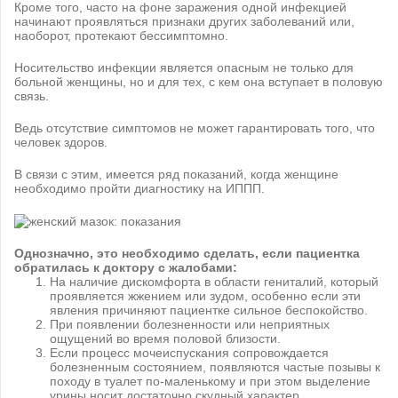
Кроме того, часто на фоне заражения одной инфекцией
начинают проявляться признаки других заболеваний или,
наоборот, протекают бессимптомно.
Носительство инфекции является опасным не только для
больной женщины, но и для тех, с кем она вступает в половую
связь.
Ведь отсутствие симптомов не может гарантировать того, что
человек здоров.
В связи с этим, имеется ряд показаний, когда женщине
необходимо пройти диагностику на ИППП.
Однозначно, это необходимо сделать, если пациентка
обратилась к доктору с жалобами:
На наличие дискомфорта в области гениталий, который
проявляется жжением или зудом, особенно если эти
явления причиняют пациентке сильное беспокойство.
При появлении болезненности или неприятных
ощущений во время половой близости.
Если процесс мочеиспускания сопровождается
болезненным состоянием, появляются частые позывы к
походу в туалет по-маленькому и при этом выделение
урины носит достаточно скудный характер.