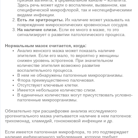
Здесь речь может идти о воспалении, вызванном, как
специфической микрофлорой, так и неспецифическими
видами инфекции.
Есть ли эритроциты.
Их наличие может указывать на
повреждение микроскопических кровеносных сосудов.
На наличие слизи.
Если ее много в мазке, то это
сигнализирует о развитии патологического процесса.
Нормальным мазок считается, когда:
Анализ женского мазка может показать наличие
эпителия. Если его мало, то вероятно у женщины
снижен уровень эстрогенов. При значительном
количестве эпителия возможно развитие
воспалительного процесса.
В нем не обнаружены патогенные микроорганизмы.
Флора преимущественно палочковая.
Отсутствуют ключевые клетки.
Имеется небольшое количество слизи.
В единичных количествах могут присутствовать условно-
патогенные микроорганизмы.
Обязательно при расшифровке анализа исследуемого
урогенитального мазка учитывается наличие в нем патогенов:
трихомонад, хламидий, гонококковой инфекции и др.
Если имеется патогенная микрофлора, то это подтверждает
наличие инфекционного заболевания, которое требует