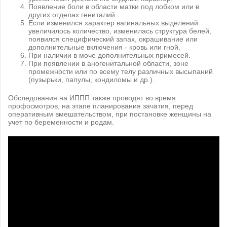
Появление боли в области матки под лобком или в
других отделах гениталий.
Если изменился характер вагинальных выделений:
увеличилось количество, изменилась структура белей,
появился специфический запах, окрашивание или
дополнительные включения - кровь или гной.
При наличии в моче дополнительных примесей.
При появлении в аногенитальной области, зоне
промежности или по всему телу различных высыпаний
(пузырьки, папулы, кондиломы и др.).
Обследования на ИППП также проводят во время
профосмотров, на этапе планирования зачатия, перед
оперативным вмешательством, при постановке женщины на
учет по беременности и родам.