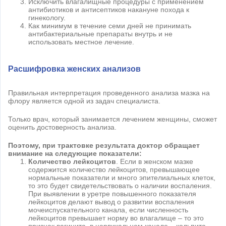
Исключить влагалищные процедуры с применением
антибиотиков и антисептиков накануне похода к
гинекологу.
Как минимум в течение семи дней не принимать
антибактериальные препараты внутрь и не
использовать местное лечение.
Расшифровка женских анализов
Правильная интерпретация проведенного анализа мазка на
флору является одной из задач специалиста.
Только врач, который занимается лечением женщины, сможет
оценить достоверность анализа.
Поэтому, при трактовке результата доктор обращает
внимание на следующие показатели:
Количество лейкоцитов
. Если в женском мазке
содержится количество лейкоцитов, превышающее
нормальные показатели и много эпителиальных клеток,
то это будет свидетельствовать о наличии воспаления.
При выявлении в уретре повышенного показателя
лейкоцитов делают вывод о развитии воспаления
мочеиспускательного канала, если численность
лейкоцитов превышает норму во влагалище – то это
признак вагинита, в цервикальном канале – кольпита.