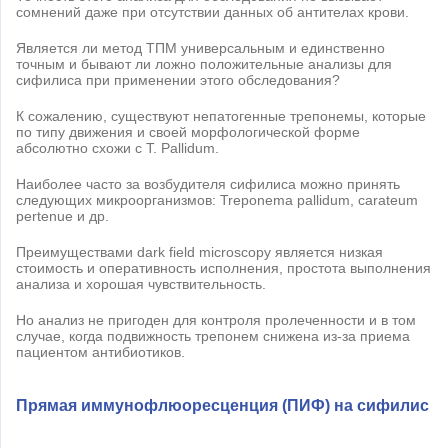
сомнений даже при отсутствии данных об антителах крови.
Является ли метод ТПМ универсальным и единственно
точным и бывают ли ложно положительные анализы для
сифилиса при применении этого обследования?
К сожалению, существуют непатогенные трепонемы, которые
по типу движения и своей морфологической форме
абсолютно схожи с T. Pallidum.
Наиболее часто за возбудителя сифилиса можно принять
следующих микроорганизмов: Treponema pallidum, carateum
pertenue и др.
Преимуществами dark field microscopy является низкая
стоимость и оперативность исполнения, простота выполнения
анализа и хорошая чувствительность.
Но анализ не пригоден для контроля пролеченности и в том
случае, когда подвижность трепонем снижена из-за приема
пациентом антибиотиков.
Прямая иммунофлюоресценция (ПИФ) на сифилис