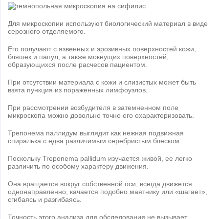
Для микроскопии используют биологический материал в виде
серозного отделяемого.
Его получают с язвенных и эрозивных поверхностей кожи,
бляшек и папул, а также мокнущих поверхностей,
образующихся после расчесов пациентом.
При отсутствии материала с кожи и слизистых может быть
взята пункция из пораженных лимфоузлов.
При рассмотрении возбудителя в затемненном поле
микроскопа можно довольно точно его охарактеризовать.
Трепонема паллидум выглядит как нежная подвижная
спиралька с едва различимым серебристым блеском.
Поскольку Treponema pallidum изучается живой, ее легко
различить по особому характеру движения.
Она вращается вокруг собственной оси, всегда движется
однонаправленно, качается подобно маятнику или «шагает»,
сгибаясь и разгибаясь.
Точность этого анализа для обследования не вызывает