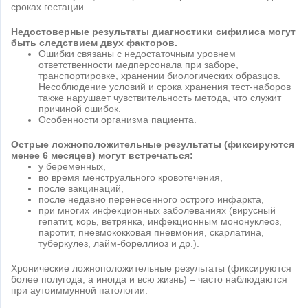
сроках гестации.
Недостоверные результаты диагностики сифилиса могут
быть следствием двух факторов.
Ошибки связаны с недостаточным уровнем
ответственности медперсонала при заборе,
транспортировке, хранении биологических образцов.
Несоблюдение условий и срока хранения тест-наборов
также нарушает чувствительность метода, что служит
причиной ошибок.
Особенности организма пациента.
Острые ложноположительные результаты (фиксируются
менее 6 месяцев) могут встречаться:
у беременных,
во время менструального кровотечения,
после вакцинаций,
после недавно перенесенного острого инфаркта,
при многих инфекционных заболеваниях (вирусный
гепатит, корь, ветрянка, инфекционным мононуклеоз,
паротит, пневмококковая пневмония, скарлатина,
туберкулез, лайм-бореллиоз и др.).
Хронические ложноположительные результаты (фиксируются
более полугода, а иногда и всю жизнь) – часто наблюдаются
при аутоиммунной патологии.