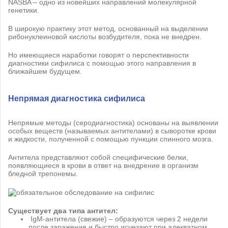
NASBA – одно из новейших направлений молекулярной
генетики.
В широкую практику этот метод, основанный на выделении
рибонуклеиновой кислоты возбудителя, пока не внедрен.
Но имеющиеся наработки говорят о перспективности
диагностики сифилиса с помощью этого направления в
ближайшем будущем.
Непрямая диагностика сифилиса
Непрямые методы (серодиагностика) основаны на выявлении
особых веществ (называемых антителами) в сыворотке крови
и жидкости, полученной с помощью пункции спинного мозга.
Антитела представляют собой специфические белки,
появляющиеся в крови в ответ на внедрение в организм
бледной трепонемы.
Существует два типа антител:
IgM-антитела (свежие) – образуются через 2 недели
после заражения и быстро исчезают при адекватном