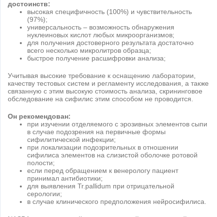
достоинств:
высокая специфичность (100%) и чувствительность
(97%);
универсальность – возможность обнаружения
нуклеиновых кислот любых микроорганизмов;
для получения достоверного результата достаточно
всего несколько микролитров образца;
быстрое получение расшифровки анализа;
Учитывая высокие требование к оснащению лаборатории,
качеству тестовых систем и регламенту исследования, а также
связанную с этим высокую стоимость анализа, скрининговое
обследование на сифилис этим способом не проводится.
Он рекомендован:
при изучении отделяемого с эрозивных элементов сыпи
в случае подозрения на первичные формы
сифилитической инфекции;
при локализации подозрительных в отношении
сифилиса элементов на слизистой оболочке ротовой
полости;
если перед обращением к венерологу пациент
принимал антибиотики;
для выявления Tr.pallidum при отрицательной
серологии;
в случае клинического предположения нейросифилиса.