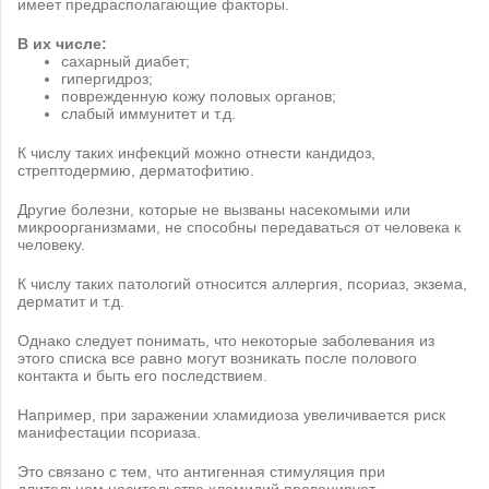
имеет предрасполагающие факторы.
В их числе:
сахарный диабет;
гипергидроз;
поврежденную кожу половых органов;
слабый иммунитет и т.д.
К числу таких инфекций можно отнести кандидоз,
стрептодермию, дерматофитию.
Другие болезни, которые не вызваны насекомыми или
микроорганизмами, не способны передаваться от человека к
человеку.
К числу таких патологий относится аллергия, псориаз, экзема,
дерматит и т.д.
Однако следует понимать, что некоторые заболевания из
этого списка все равно могут возникать после полового
контакта и быть его последствием.
Например, при заражении хламидиоза увеличивается риск
манифестации псориаза.
Это связано с тем, что антигенная стимуляция при
длительном носительстве хламидий провоцирует