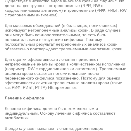
Существует множество видов анализов крови на сифилис. Их
делят на две группы – нетрепонемные (RPR, RW с
кардиолипиновым антигеном) и трепонемные (РИФ, РИБТ, RW
c трепонемным антигеном).
Для массовых обследований (в больницах, поликлиниках)
используют нетрепонемные анализы крови. В ряде случаев
они могут быть ложноположительными, то есть быть
положительными в отсутствие сифилиса. Поэтому
положительный результат нетрепонемных анализов крови
обязательно подтверждают трепонемными анализами крови.
Для оценки эффективности лечения применяют
нетрепонемные анализы крови в количественном исполнении
(например, RW с кардиолипиновым антигеном). Трепонемные
анализы крови остаются положительными после
перенесенного сифилиса пожизненно. Поэтому для оценки
эффективности лечения трепонемные анализы крови (такие
как РИФ, РИБТ, РПГА) НЕ применяют.
Лечение сифилиса
Лечение сифилиса должно быть комплексным и
индивидуальным. Основу лечения сифилиса составляют
антибиотики.
В ряде случаев назначают лечение, дополняющее