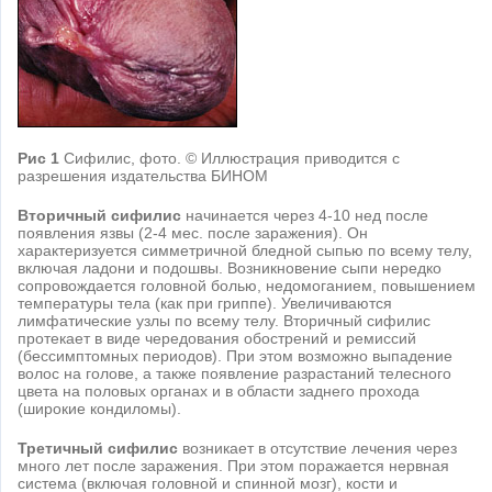
Рис 1
Cифилис, фото. © Иллюстрация приводится с
разрешения издательства БИНОМ
Вторичный сифилис
начинается через 4-10 нед после
появления язвы (2-4 мес. после заражения). Он
характеризуется симметричной бледной сыпью по всему телу,
включая ладони и подошвы. Возникновение сыпи нередко
сопровождается головной болью, недомоганием, повышением
температуры тела (как при гриппе). Увеличиваются
лимфатические узлы по всему телу. Вторичный сифилис
протекает в виде чередования обострений и ремиссий
(бессимптомных периодов). При этом возможно выпадение
волос на голове, а также появление разрастаний телесного
цвета на половых органах и в области заднего прохода
(широкие кондиломы).
Третичный сифилис
возникает в отсутствие лечения через
много лет после заражения. При этом поражается нервная
система (включая головной и спинной мозг), кости и