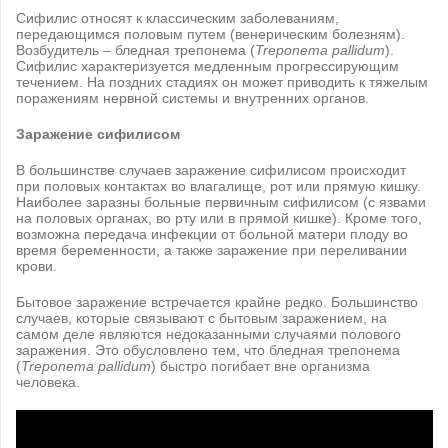
Сифилис относят к классическим заболеваниям,
передающимся половым путем (венерическим болезням).
Возбудитель – бледная трепонема (
Treponema pallidum
).
Сифилис характеризуется медленным прогрессирующим
течением. На поздних стадиях он может приводить к тяжелым
поражениям нервной системы и внутренних органов.
Заражение сифилисом
В большинстве случаев заражение сифилисом происходит
при половых контактах во влагалище, рот или прямую кишку.
Наиболее заразны больные первичным сифилисом (с язвами
на половых органах, во рту или в прямой кишке). Кроме того,
возможна передача инфекции от больной матери плоду во
время беременности, а также заражение при переливании
крови.
Бытовое заражение встречается крайне редко. Большинство
случаев, которые связывают с бытовым заражением, на
самом деле являются недоказанными случаями полового
заражения. Это обусловлено тем, что бледная трепонема
(
Treponema pallidum
) быстро погибает вне организма
человека.