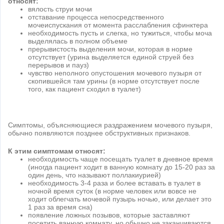
относят:
вялость струи мочи
отставание процесса непосредственного
мочеиспускания от момента расслабления сфинктера
необходимость пусть и слегка, но тужиться, чтобы моча
выделялась в полном объеме
прерывистость выделения мочи, которая в норме
отсутствует (урина выделяется единой струей без
перерывов и пауз)
чувство неполного опустошения мочевого пузыря от
скопившейся там урины (в норме отсутствует после
того, как пациент сходил в туалет)
Симптомы, объясняющиеся раздражением мочевого пузыря,
обычно появляются позднее обструктивных признаков.
К этим симптомам относят:
необходимость чаще посещать туалет в дневное время
(иногда пациент ходит в ванную комнату до 15-20 раз за
один день, что называют поллакиурией)
необходимость 3-4 раза и более вставать в туалет в
ночной время суток (в норме человек или вовсе не
ходит облегчать мочевой пузырь ночью, или делает это
1 раз за время сна)
появление ложных позывов, которые заставляют
посетить ванную комнату, но обычно не заканчиваются