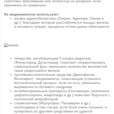
симптомы заболевания или полностью их купируют, если
принимать их правильно.
Из медикаментов используют:
альфа-адреноблокаторы (Локрен, Аденорм, Омник и
др.), благодаря которым расслабляются мышцы железы
и мочевого пузыря, процессы оттока урины облегчаются
лекарства, ингибирующие 5-альфа редуктазу
(Финастерид, Дутастерид), помогают скорректировать
гормональный фон, уменьшить количество железистой
ткани разросшейся железы
противовоспалительные средства (Диклофенак,
Вольтарен) - медикаменты, помогающие устранить
воспалительный процесс, если он есть, уменьшить
выраженность болевого синдрома
антибактериальные препараты (Гентамицин, различные
цефалоспорины, макролиды и др.) помогают бороться с
патогенной микрофлорой
спазмолитики (Ибупрофен, Папаверин и др.)
необходимы в том случае, если боли очень сильные, и
купировать их другими средствами не удается