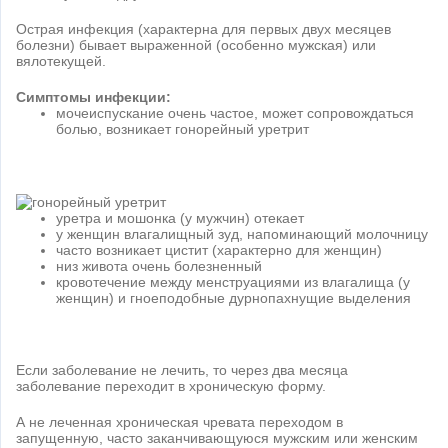
Острая инфекция (характерна для первых двух месяцев
болезни) бывает выраженной (особенно мужская) или
вялотекущей.
Симптомы инфекции:
мочеиспускание очень частое, может сопровождаться
болью, возникает гонорейный уретрит
уретра и мошонка (у мужчин) отекает
у женщин влагалищный зуд, напоминающий молочницу
часто возникает цистит (характерно для женщин)
низ живота очень болезненный
кровотечение между менструациями из влагалища (у
женщин) и гноеподобные дурнопахнущие выделения
Если заболевание не лечить, то через два месяца
заболевание переходит в хроническую форму.
А не леченная хроническая чревата переходом в
запущенную, часто заканчивающуюся мужским или женским