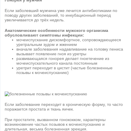
Если заболевший мужчина уже лечится антибиотиками по
поводу других заболеваний, то инкубационный период
увеличивается до трёх недель.
Анатомические особенности мужского организма
обусловливают симптомы инфекции:
мочеиспускание дискомфортное, сопровождающееся
уретральным зудом и жжением
вначале заболевания надавливание на головку пениса
вызывает появление гноя из уретры
развивающаяся гонорея делает гноетечение из
мочеиспускательного канала постоянным
уретрит переходит в цистит (частые болезненные
позывы к мочеиспусканию)
Если заболевание переходит в хроническую форму, то часто
поражается простата и ткань яичек.
При простатите, вызванном гонококком, характерны
возникновение частых позывов к мочеиспусканию и
длительная, весьма болезненная эрекция.