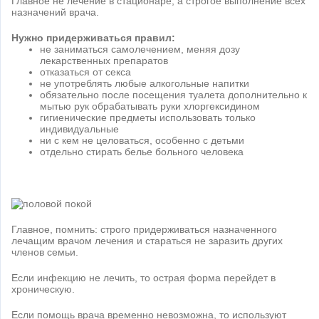
Главное не лечение в стационаре, а строгое выполнение всех
назначений врача.
Нужно придерживаться правил:
не заниматься самолечением, меняя дозу
лекарственных препаратов
отказаться от секса
не употреблять любые алкогольные напитки
обязательно после посещения туалета дополнительно к
мытью рук обрабатывать руки хлоргексидином
гигиенические предметы использовать только
индивидуальные
ни с кем не целоваться, особенно с детьми
отдельно стирать белье больного человека
Главное, помнить: строго придерживаться назначенного
лечащим врачом лечения и стараться не заразить других
членов семьи.
Если инфекцию не лечить, то острая форма перейдет в
хроническую.
Если помощь врача временно невозможна, то используют