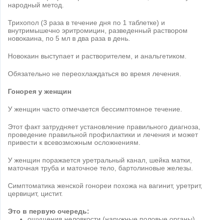
народный метод.
Трихопол (3 раза в течение дня по 1 таблетке) и
внутримышечно эритромицин, разведенный раствором
новокаина, по 5 мл в два раза в день.
Новокаин выступает и растворителем, и анальгетиком.
Обязательно не переохлаждаться во время лечения.
Гонорея у женщин
У женщин часто отмечается бессимптомное течение.
Этот факт затрудняет установление правильного диагноза,
проведение правильной профилактики и лечения и может
привести к всевозможным осложнениям.
У женщин поражается уретральный канал, шейка матки,
маточная труба и маточное тело, бартолиновые железы.
Симптоматика женской гонореи похожа на вагинит, уретрит,
цервицит, цистит.
Это в первую очередь:
ощущения неловкости (наружные половые органы)