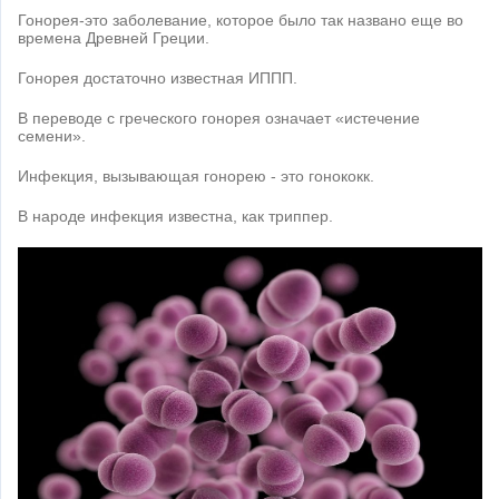
Гонорея-это заболевание, которое было так названо еще во
времена Древней Греции.
Гонорея достаточно известная ИППП.
В переводе с греческого гонорея означает «истечение
семени».
Инфекция, вызывающая гонорею - это гонококк.
В народе инфекция известна, как триппер.