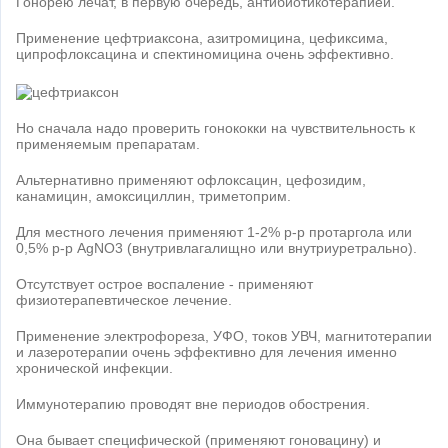
Гонорею лечат, в первую очередь, антибиотикотерапией.
Применение цефтриаксона, азитромицина, цефиксима,
ципрофлоксацина и спектиномицина очень эффективно.
Но сначала надо проверить гонококки на чувствительность к
применяемым препаратам.
Альтернативно применяют офлоксацин, цефозидим,
канамицин, амоксициллин, триметоприм.
Для местного лечения применяют 1-2% р-р протаргола или
0,5% р-р AgNO3 (внутривлагалищно или внутриуретрально).
Отсутствует острое воспаление - применяют
физиотерапевтическое лечение.
Применение электрофореза, УФО, токов УВЧ, магнитотерапии
и лазеротерапии очень эффективно для лечения именно
хронической инфекции.
Иммунотерапию проводят вне периодов обострения.
Она бывает специфической (применяют гоновацину) и