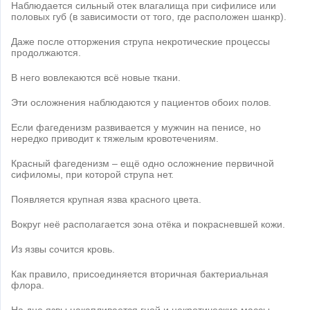
Наблюдается сильный отек влагалища при сифилисе или
половых губ (в зависимости от того, где расположен шанкр).
Даже после отторжения струпа некротические процессы
продолжаются.
В него вовлекаются всё новые ткани.
Эти осложнения наблюдаются у пациентов обоих полов.
Если фагеденизм развивается у мужчин на пенисе, но
нередко приводит к тяжелым кровотечениям.
Красный фагеденизм – ещё одно осложнение первичной
сифиломы, при которой струпа нет.
Появляется крупная язва красного цвета.
Вокруг неё располагается зона отёка и покрасневшей кожи.
Из язвы сочится кровь.
Как правило, присоединяется вторичная бактериальная
флора.
На дне язвы накапливается гной и некротические массы.