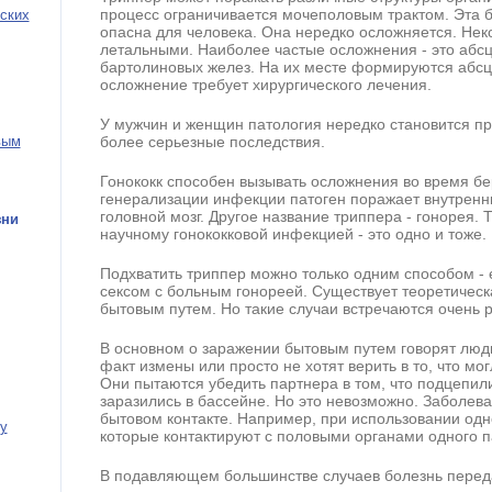
процесс ограничивается мочеполовым трактом. Эта 
ских
опасна для человека. Она нередко осложняется. Нек
летальными. Наиболее частые осложнения - это абс
бартолиновых желез. На их месте формируются абсце
осложнение требует хирургического лечения.
У мужчин и женщин патология нередко становится п
вым
более серьезные последствия.
Гонококк способен вызывать осложнения во время бе
генерализации инфекции патоген поражает внутренн
головной мозг. Другое название триппера - гонорея. 
зни
научному гонококковой инфекцией - это одно и тоже.
Подхватить триппер можно только одним способом 
сексом с больным гонореей. Существует теоретичес
бытовым путем. Но такие случаи встречаются очень р
В основном о заражении бытовым путем говорят люди
факт измены или просто не хотят верить в то, что мо
Они пытаются убедить партнера в том, что подцепил
заразились в бассейне. Но это невозможно. Заболева
бытовом контакте. Например, при использовании одн
у
которые контактируют с половыми органами одного па
В подавляющем большинстве случаев болезнь перед