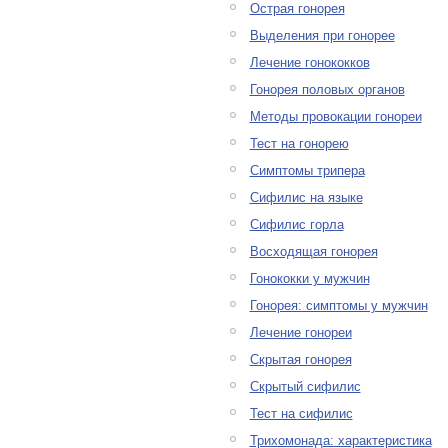
Острая гонорея
Выделения при гонорее
Лечение гонококков
Гонорея половых органов
Методы провокации гонореи
Тест на гонорею
Симптомы трипера
Сифилис на языке
Сифилис горла
Восходящая гонорея
Гонококки у мужчин
Гонорея: симптомы у мужчин
Лечение гонореи
Скрытая гонорея
Скрытый сифилис
Тест на сифилис
Трихомонада: характеристика