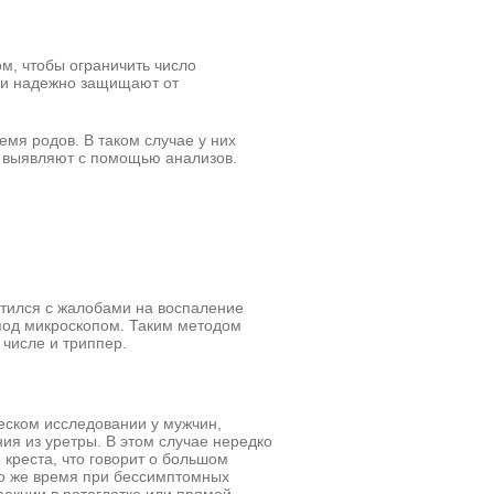
м, чтобы ограничить число
Они надежно защищают от
мя родов. В таком случае у них
 выявляют с помощью анализов.
атился с жалобами на воспаление
 под микроскопом. Таким методом
числе и триппер.
еском исследовании у мужчин,
я из уретры. В этом случае нередко
 креста, что говорит о большом
то же время при бессимптомных
фекции в ротоглотке или прямой