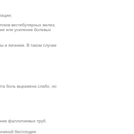
пации;
токов вестибулярных желез;
е или усиление болевых
 и яичники. В таком случае
ита боль выражена слабо, но
ение фаллопиевых труб.
ичиной бесплодия.