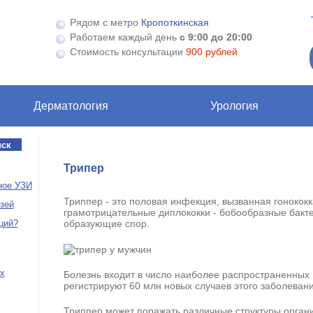
Рядом с метро
Кропоткинская
Работаем каждый день
с 9:00 до 20:00
Стоимость консультации
900 рублей
Дерматология
Урология
Трипер
ное УЗИ
Триппер - это половая инфекция, вызванная гонокок
зей
грамотрицательные диплококки - бобообразные бакт
ций?
образующие спор.
х
Болезнь входит в число наиболее распространенных
регистрируют 60 млн новых случаев этого заболевани
Триппер может поражать различные структуры орган