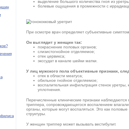
выделение большого количества гноя из уретры
болевые ощущения в промежности с иррадиаци
енщин
и
При осмотре врач определяет субъективные симптом
Он выглядит у женщин так:
акое?
покраснение половых органов;
слизистогнойное отделяемое;
ечения
отек цервикса;
экссудат в канале шейки матки.
У лиц мужского пола объективные признаки, сл
отек в области меатуса;
са
обильное гнойное отделяемое;
воспалительная инфильтрация стенок уретры, 
уплотнения.
Перечисленные клинические признаки наблюдаются 
триппера, сопровождающегося воспалением влагалищ
органы, которые могут воспаляться. Это как половые 
структуры.
ифилиса
У женщин триппер может вызывать вестибулит.