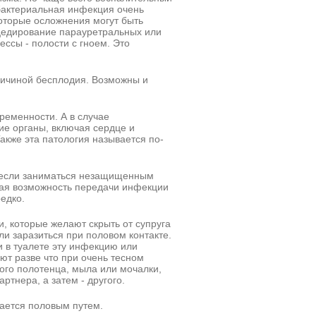
бактериальная инфекция очень
оторые осложнения могут быть
цедирование парауретральных или
ссы - полости с гноем. Это
ричиной бесплодия. Возможны и
ременности. А в случае
ие органы, включая сердце и
Также эта патология называется по-
- если заниматься незащищенным
кая возможность передачи инфекции
едко.
, которые желают скрыть от супруга
гли заразиться при половом контакте.
и в туалете эту инфекцию или
ют разве что при очень тесном
ого полотенца, мыла или мочалки,
ртнера, а затем - другого.
ается половым путем.