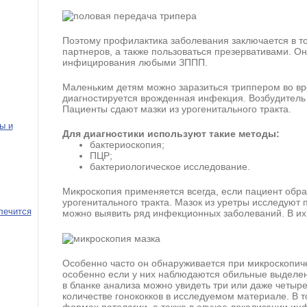
Поэтому профилактика заболевания заключается в то
партнеров, а также пользоваться презервативами. 
инфицирования любыми ЗППП.
Маленьким детям можно заразиться триппером во вре
диагностируется врожденная инфекция. Возбудитель
Пациенты сдают мазки из урогенитального тракта.
ы и
Для диагностики используют такие методы:
бактериоскопия;
ПЦР;
бактериологическое исследование.
Микроскопия применяется всегда, если пациент обр
урогенитального тракта. Мазок из уретры исследуют
лечится
можно выявить ряд инфекционных заболеваний. В их 
Особенно часто он обнаруживается при микроскопич
особенно если у них наблюдаются обильные выделени
в бланке анализа можно увидеть три или даже четыре
количестве гонококков в исследуемом материале. В 
формах патологии, а также в случае локализации ин