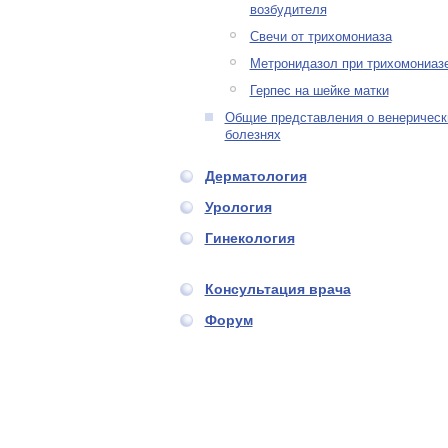
возбудителя
Свечи от трихомониаза
Метронидазол при трихомониаз
Герпес на шейке матки
Общие представления о венерическ
болезнях
Дерматология
Урология
Гинекология
Консультация врача
Форум