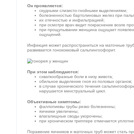
Он проявляется:
скудными слизисто-гнойными выделениями;
болезненностью бартолиновых желез при паль
их отечностью и инфильтрацией;
при осмотре врач видит покраснение возле про
при прощупывании женщина ощущает появлени
ощущений.
Инфекция может распространиться на маточные трубы
развивается гонококковый сальпингоофорит.
При этом наблюдаются:
схваткообразные боли в низу живота;
обильное выделение гноя из половых органов;
в случае хронического течения сальпингоофор
нарушается менструальный цикл.
Объективные симптомы:
фаллопиевы трубы резко болезненны;
яичники увеличены;
влагалищные своды укорочены;
при хроническом триппере отмечается уплотн
Поражение яичников и маточных труб может стать пр