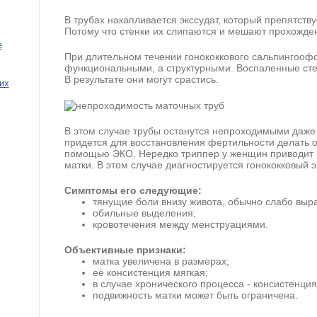
В трубах накапливается экссудат, который препятств
Потому что стенки их слипаются и мешают прохожде
е
При длительном течении гонококкового сальпингоофо
функциональными, а структурными. Воспаленные сте
В результате они могут срастись.
их
В этом случае трубы останутся непроходимыми даже 
придется для восстановления фертильности делать 
помощью ЭКО. Нередко триппер у женщин приводит 
матки. В этом случае диагностируется гонококковый 
Симптомы его следующие:
тянущие боли внизу живота, обычно слабо выр
обильные выделения;
кровотечения между менструациями.
Объективные признаки:
матка увеличена в размерах;
её консистенция мягкая;
в случае хронического процесса - консистенция
подвижность матки может быть ограничена.