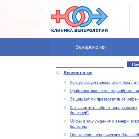
Перейти к основному содержанию
Венерология
Поиск
Форма поиска
Венерология
Консультация гинеколога + бесплат
Профилактика после случайных свя
Защищает ли презерватив от инфек
Как защитить себя от венерических
болезней?
Мифы и заблуждения о венерически
болезнях
Осложнения венерических болезней