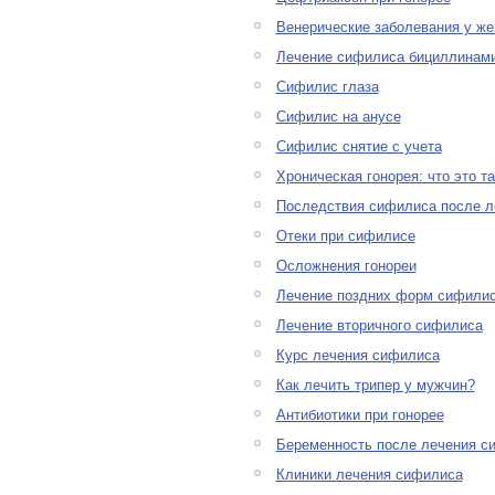
Венерические заболевания у ж
Лечение сифилиса бициллинам
Сифилис глаза
Сифилис на анусе
Сифилис снятие с учета
Хроническая гонорея: что это т
Последствия сифилиса после л
Отеки при сифилисе
Осложнения гонореи
Лечение поздних форм сифили
Лечение вторичного сифилиса
Курс лечения сифилиса
Как лечить трипер у мужчин?
Антибиотики при гонорее
Беременность после лечения с
Клиники лечения сифилиса