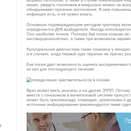
кишке, увидеть гонококков в микроскоп можно не всег
обнаруживает признаки воспаления. В нем повышены 
инфекция есть, и её нужно искать.
Основным подтверждающим методом триппера являет
определяется ДНК возбудителя. Иногда используется
Оно наиболее точное. Поэтому бак посев показан во 
несовершеннолетних, а также при возможном заражен
Культуральная диагностика также показана у женщин
и в случаях, когда первый курс терапии не принес рез
Бак посев дает возможность оценить восприимчивост
из них для последующего лечения.
Врач может взять анализы и на другие ЗППП. Потому
вместе с гонококком в мочеполовой системе присутст
может быть трихомонада, хламидия, уреаплазма и д
источнике инфицирования рекомендуется также сдать
н