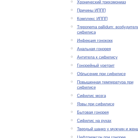
Хронический трихомониаз
Причины ИППП
Комплекс ИППП
Treponema pallidum: возбудител
сифилиса
Инфекция гонококк
Анальная гонорея
Антитела к сифилису
Гонорейный уретрит
Облысение при сифилисе
Повышенная температура при
сифилисе
Сифилис мозга
Язвы при сифилисе
Бытовая гонорея
Сифилис на руках
Твердый шанкр у мужчин и жен
Цефтриаксон при гонорее