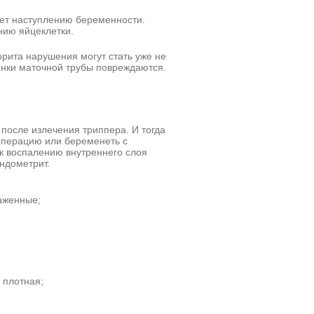
ует наступлению беременности.
нию яйцеклетки.
рита нарушения могут стать уже не
нки маточной трубы повреждаются.
после излечения триппера. И тогда
операцию или беременеть с
к воспалению внутреннего слоя
эндометрит.
аженные;
 плотная;