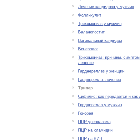
Лечение кандидоза у мужчин
Фолликулит
Трихомониаз у мужчин
Баланопостит
Вагинальный кандидоз
Венеролог
Трихомониаз: причины, симптом
лечение
Гарднереллез у женщин
Гарднерелла: лечение
Трипер
Сифилис: как передается и как 
Гарднерелла у мужчин
Гонорея
ПЦР уреаплазма
ПЦР на хламидии
ПЦР на ВИЧ