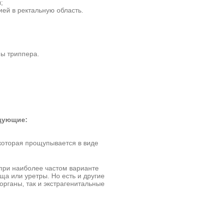
;
ей в ректальную область.
ы триппера.
едующие:
которая прощупывается в виде
при наиболее частом варианте
а или уретры. Но есть и другие
органы, так и экстрагенитальные