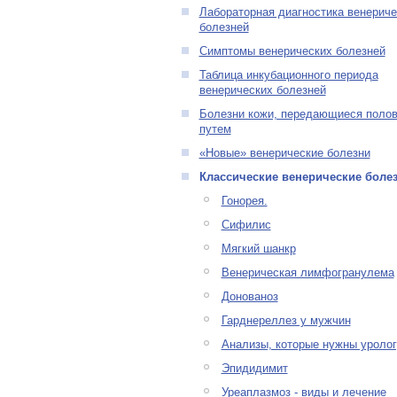
Лабораторная диагностика венериче
болезней
Симптомы венерических болезней
Таблица инкубационного периода
венерических болезней
Болезни кожи, передающиеся поло
путем
«Новые» венерические болезни
Классические венерические боле
Гонорея.
Сифилис
Мягкий шанкр
Венерическая лимфогранулема
Донованоз
Гарднереллез у мужчин
Анализы, которые нужны уролог
Эпидидимит
Уреаплазмоз - виды и лечение