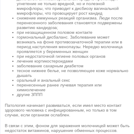
угнетение не только вредной, но и полезной
микрофлоры, что приводит к дисбиозу вагинальной
микрофлоры, что провоцирует рост кандид
снижение иммунных реакций организма. Люди после
перенесенного заболевания становятся подвержены
развитию кандидоза;
при незащищенном половом контакте
гормональный дисбаланс. Заболевание может
возникать на фоне противозачаточной терапии или в
период наступления менопаузы. Нередко молочница
проявляется у беременных женщин
при недостаточной гигиене половых органов
лечение кортикостероидами
заболевание сахарным диабетом
тесное нижнее белье, не позволяющее коже нормально
дышать
оральный и анальный секс
перенесенные ранее лучевая терапия или
химиолечение
другие ЗППП
Патология начинает развиваться, если имел место контакт
здорового человека с инфицированным, но только в том
случае, если организм ослаблен.
В связи с этим, фоном для заражения молочницей может быть
недостаток витаминов, нарушение обменных процессов.