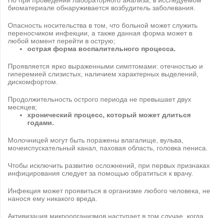
Но при проведении лабораторного анализа, в исследуемом
биоматериале обнаруживается возбудитель заболевания.
Опасность носительства в том, что больной может служить
переносчиком инфекции, а также данная форма может в
любой момент перейти в острую;
острая форма воспалительного процесса.
Проявляется ярко выраженными симптомами: отечностью и
гиперемией слизистых, наличием характерных выделений,
дискомфортом.
Продолжительность острого периода не превышает двух
месяцев;
хронический процесс, который может длиться
годами.
Молочницей могут быть поражены влагалище, вульва,
мочеиспускательный канал, паховая область, головка пениса.
Чтобы исключить развитие осложнений, при первых признаках
инфицирования следует за помощью обратиться к врачу.
Инфекция может проявиться в организме любого человека, не
нанося ему никакого вреда.
Активизация микроорганизмов наступает в том случае, когда