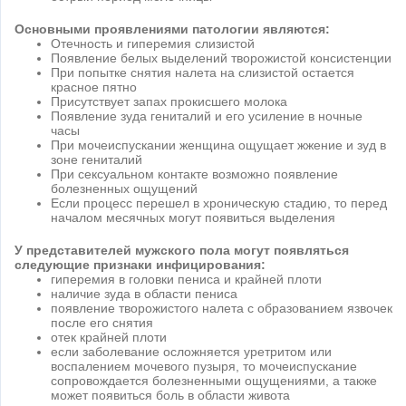
Основными проявлениями патологии являются:
Отечность и гиперемия слизистой
Появление белых выделений творожистой консистенции
При попытке снятия налета на слизистой остается
красное пятно
Присутствует запах прокисшего молока
Появление зуда гениталий и его усиление в ночные
часы
При мочеиспускании женщина ощущает жжение и зуд в
зоне гениталий
При сексуальном контакте возможно появление
болезненных ощущений
Если процесс перешел в хроническую стадию, то перед
началом месячных могут появиться выделения
У представителей мужского пола могут появляться
следующие признаки инфицирования:
гиперемия в головки пениса и крайней плоти
наличие зуда в области пениса
появление творожистого налета с образованием язвочек
после его снятия
отек крайней плоти
если заболевание осложняется уретритом или
воспалением мочевого пузыря, то мочеиспускание
сопровождается болезненными ощущениями, а также
может появиться боль в области живота