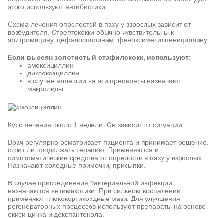
этого используют антибиотики.
Схема лечения опрелостей в паху у взрослых зависит от
возбудителя. Стрептококки обычно чувствительны к
эритромицину, цефалоспоринам, феноксиметилпенициллину.
Если высеян золотистый стафилококк, используют:
амоксициллин
диклоксациллин
в случае аллергии на эти препараты назначают
макролиды
Курс лечения около 1 недели. Он зависит от ситуации.
Врач регулярно осматривает пациента и принимает решение,
стоит ли продолжать терапию. Применяются и
симптоматические средства от опрелости в паху у взрослых.
Назначают холодные примочки, присыпки.
В случае присоединения бактериальной инфекции
назначаются антимикотики. При сильном воспалении
применяют глюкокортикоидные мази. Для улучшения
регенераторных процессов используют препараты на основе
окиси цинка и декспантенола.