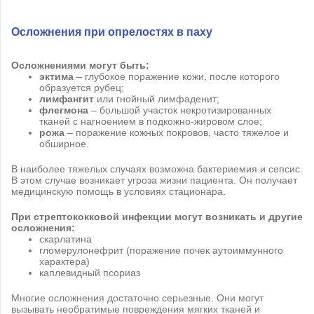
Осложнения при опрелостях в паху
Осложнениями могут быть:
эктима
– глубокое поражение кожи, после которого
образуется рубец;
лимфангит
или гнойный лимфаденит;
флегмона
– большой участок некротизированных
тканей с нагноением в подкожно-жировом слое;
рожа
– поражение кожных покровов, часто тяжелое и
обширное.
В наиболее тяжелых случаях возможна бактериемия и сепсис.
В этом случае возникает угроза жизни пациента. Он получает
медицинскую помощь в условиях стационара.
При стрептококковой инфекции могут возникать и другие
осложнения:
скарлатина
гломерулонефрит (поражение почек аутоиммунного
характера)
каплевидный псориаз
Многие осложнения достаточно серьезные. Они могут
вызывать необратимые повреждения мягких тканей и