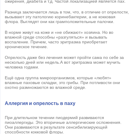
ожирения, диабета и т.д. Частой локализацией является пах.
Разница заключается лишь в том, что, в отличие от опрелости,
вызывают эту патологию коринебактерии, а не кокковая
флора. Выглядят они как грамположительные палочки.
В норме живут на коже и «не обижают» хозяина. Но во
влажной среде способны «разгуляться» и вызывать
воспаление. Причем, часто эритразма приобретает
хроническое течение.
Опрелость даже без лечения может пройти сама по себе за
несколько дней или недель.А вот эритразма может мучить
человека годами.
Ещё одна группа микроорганизмов, которые «любят»
влажные паховые складки, это грибы. При потливости они
охотно размножаются во влажной среде.
Аллергия и опрелость в паху
При длительном течении пиодермий развиваются
пиоаллергиды. Это вторичные аллергические осложнения.
Они развиваются в результате сенсибилизирующей
способности кокковой флоры.