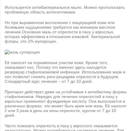
Используется антибактериальное мыло. Можно прополоскать
проблемную область антисептиками.
Но при выраженном воспалении с мацерацией кожи или
болевыми ощущениями требуется как минимум местное
лечение.Основная мазь от опрелости в паху у взрослых,
которая эффективна в отношении кокковой бактериальной
флоры, это 2% мупироцин.
Её наносят на пораженные участки кожи. Кроме того,
смазывают нос. Потому что именно здесь находится
резервуар стафилококковой инфекции. Использование мази в
нос позволит снизить риск рецидива опрелости в будущем.
Стандартный курс лечения – от 7 до 10 дней.
Препарат действует даже на устойчивые к антибиотику формы
стафилококков. Нередко для лечения опрелостей в паху у
взрослых применяют фузидиевую кислоту. Она выпускается в
различных формах: это может быть крем или мазь. Её наносят
2 или 3 раза в день на зоны опрелости, курсом от 7 до 10
дней.
Часто помазать опрелость в паху у взрослого оказывается
недостаточно. Может потребоваться системное лечение. Для