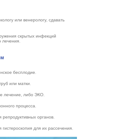
кологу или венерологу, сдавать
аружения скрытых инфекций
о лечения.
зм
нское бесплодие.
руб или матки.
е лечение, либо ЭКО.
ионного процесса.
я репродуктивных органов.
я гистероскопия для их рассечения.