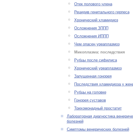
Отек полового члена
Рецидив генитального герпеса
Хронический хламидиоз
Осложнения ЗППП
Осложнения ИППП
Чем опасен уреаплазмоз
Микоплазма: последствия
Рубцы после сифилиса
Хронический уреаплазмоз
Запущенная гонорея
Последствия хламидиоза у же
Рубцы на головке
Гонорея суставов
Трихомонадный простатит
Лабораторная диагностика венериче
болезней
Симптомы венерических болезней