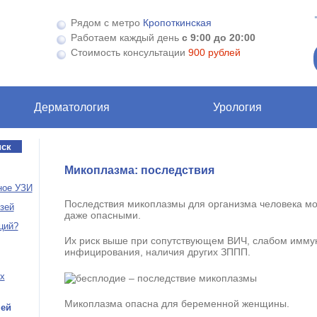
Рядом с метро
Кропоткинская
Работаем каждый день
с 9:00 до 20:00
Стоимость консультации
900 рублей
Дерматология
Урология
Микоплазма: последствия
ное УЗИ
Последствия микоплазмы для организма человека мо
зей
даже опасными.
ций?
Их риск выше при сопутствующем ВИЧ, слабом иммун
инфицирования, наличия других ЗППП.
х
Микоплазма опасна для беременной женщины.
ней