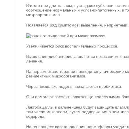
В итоге при длительном, пусть даже субклиническом
соотношение нормальных и условно-патогенных, в т
микроорганизмов.
Появляется ряд симптомов: выделения, неприятный з
Увеличивается риск воспалительных процессов.
Выявление дисбактериоза является показанием к на
лечения.
На первом этапе терапии проводится уничтожение ми
резидентных микроорганизмов.
Через несколько недель назначаются пробиотики.
Они помогают заселить влагалище «полезными» бак
Лактобациллы в дальнейшем будут защищать влагали
том числе микоплазм, путем поддержания в нем кисл
водорода.
Но на процесс восстановления нормофлоры уходит 