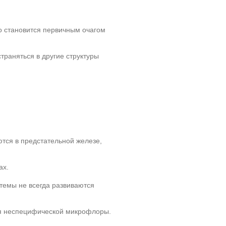
о становится первичным очагом
раняться в другие структуры
тся в предстательной железе,
ах.
темы не всегда развиваются
я неспецифической микрофлоры.