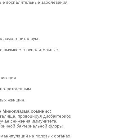
трые воспалительные заболевания
плазма гениталиум.
же вызывает воспалительные
низация.
вно-патогенным.
овых женщин.
то Микоплазма хоминис:
галища, провоцируя дисбактериоз
лучае снижения иммунитета,
оричной бактериальной флоры
 манипуляций на половых органах