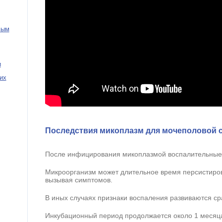
вым
и
их
Последствия микоплазм для мочеполовой 
После инфицирования микоплазмой воспалительные 
Микроорганизм может длительное время персистирова
вызывая симптомов.
В иных случаях признаки воспаления развиваются ср
Инкубационный период продолжается около 1 месяц