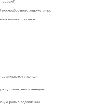
операций)
й послеабортного эндометрита.
ация половых органов.
бнаруживаются у женщин,
ораздо чаще, чем у женщин с
ажную роль в подавлении