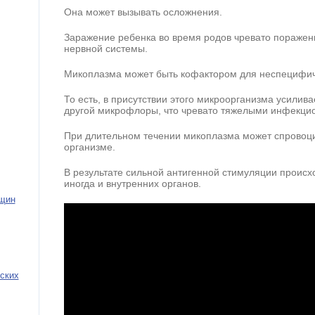
Она может вызывать осложнения.
Заражение ребенка во время родов чревато поражен
нервной системы.
Микоплазма может быть кофактором для неспецифич
То есть, в присутствии этого микроорганизма усилив
другой микрофлоры, что чревато тяжелыми инфекци
При длительном течении микоплазма может спровоц
организме.
В результате сильной антигенной стимуляции происхо
иногда и внутренних органов.
нщин
ских