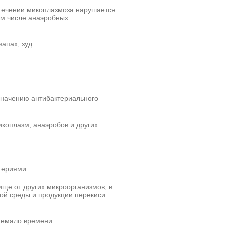
 течении микоплазмоза нарушается
ом числе анаэробных
апах, зуд.
значению антибактериального
коплазм, анаэробов и других
териями.
ще от других микроорганизмов, в
ой среды и продукции перекиси
немало времени.