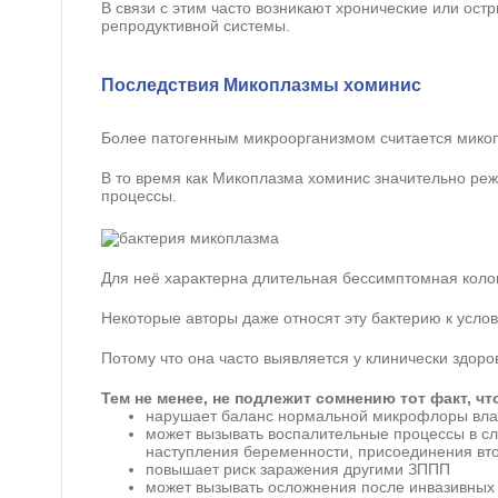
В связи с этим часто возникают хронические или ос
репродуктивной системы.
Последствия Микоплазмы хоминис
Более патогенным микроорганизмом считается мико
В то время как Микоплазма хоминис значительно ре
процессы.
Для неё характерна длительная бессимптомная коло
Некоторые авторы даже относят эту бактерию к усло
Потому что она часто выявляется у клинически здор
Тем не менее, не подлежит сомнению тот факт, ч
нарушает баланс нормальной микрофлоры вла
может вызывать воспалительные процессы в с
наступления беременности, присоединения вт
повышает риск заражения другими ЗППП
может вызывать осложнения после инвазивных