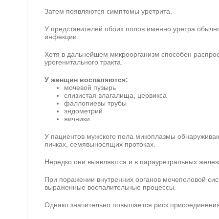
Затем появляются симптомы уретрита.
У представителей обоих полов именно уретра обычн
инфекции.
Хотя в дальнейшем микроорганизм способен распрост
урогенитального тракта.
У женщин воспаляются:
мочевой пузырь
слизистая влагалища, цервикса
фаллопиевы трубы
эндометрий
яичники
У пациентов мужского пола микоплазмы обнаруживаю
яичках, семявыносящих протоках.
Нередко они выявляются и в парауретральных желез
При поражении внутренних органов мочеполовой сис
выраженные воспалительные процессы.
Однако значительно повышается риск присоединени