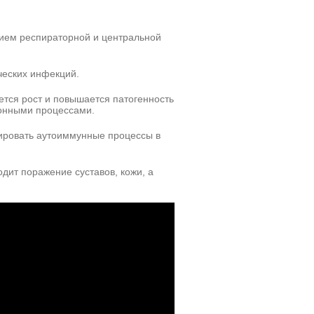
ием респираторной и центральной
еских инфекций.
ается рост и повышается патогенность
онными процессами.
ировать аутоиммунные процессы в
дит поражение суставов, кожи, а