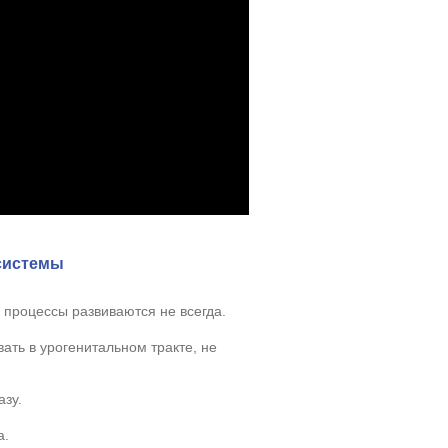
системы
процессы развиваются не всегда.
ть в урогенитальном тракте, не
азу.
а.