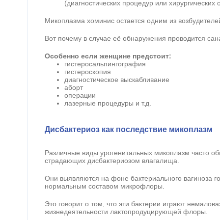
(диагностических процедур или хирургических 
Микоплазма хоминис остается одним из возбудителе
Вот почему в случае её обнаружения проводится сан
Особенно если женщине предстоит:
гистеросальпингография
гистероскопия
диагностическое выскабливание
аборт
операции
лазерные процедуры и т.д.
Дисбактериоз как последствие микоплазм
Различные виды урогенитальных микоплазм часто о
страдающих дисбактериозом влагалища.
Они выявляются на фоне бактериального вагиноза г
нормальным составом микрофлоры.
Это говорит о том, что эти бактерии играют немалов
жизнедеятельности лактопродуцирующей флоры.