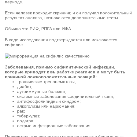
периоде.
Если человек проходит скрининг, и он получил положительный
результат анализа, назначаются дополнительные тесты.
Обычно это РИФ, РПГА или ИФА.
В ходе исследования подтверждается или исключается
сифилис.
Заболевания, помимо сифилитической инфекции,
которые приводят к выработке реагинов и могут быть
причиной ложноположительных реакций:
тропические трепонематозы;
диабет;
аутоиммунные болезни;
системные заболевания соединительной ткани;
антифосфолипидный синдром;
алкоголизм или наркомания;
рак;
туберкулез;
подагра;
острые инфекционные заболевания.
Положительные результаты часто получают у беременных