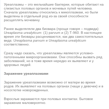
Уреаплазмы – это мельчайшие бактерии, которые обитают на
слизистых половых органов и мочевых путей человека.
Сначала уреаплазмы относились к микоплазмам, но были
выделены в отдельный род из-за своей способности
расщеплять мочевину.
Ранее выделяляли два биовара (проще говоря – подвида)
Ureaplasma urealyticum
: (1) parvum и (2) Т-960. В настоящее
время эти биовары расцениваются, как два самостоятельных
вида:
Ureaplasma parvum
и
Ureaplasma urealyticum
соответственно.
Сразу надо сказать, что уреаплазмы являются условно-
патогенными микроорганизмами. Они способны вызвать ряд
заболеваний, но в тоже время нередко их выявляют и у
здоровых людей.
Заражение уреаплазмами
Заражение уреаплазмами возможно от матери во время
родов. Их выявляют на половых органах (чаще у девочек) и в
носоглотке новорожденных.
Взрослые заражаются при половых контактах. Бытовое
заражение маловероятно.