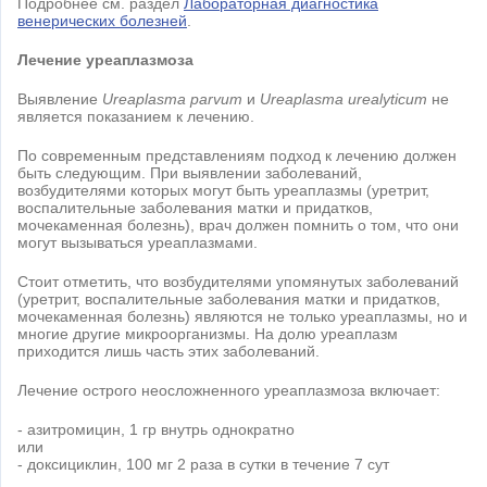
Подробнее см. раздел
Лабораторная диагностика
венерических болезней
.
Лечение уреаплазмоза
Выявление
Ureaplasma parvum
и
Ureaplasma urealyticum
не
является показанием к лечению.
По современным представлениям подход к лечению должен
быть следующим. При выявлении заболеваний,
возбудителями которых могут быть уреаплазмы (уретрит,
воспалительные заболевания матки и придатков,
мочекаменная болезнь), врач должен помнить о том, что они
могут вызываться уреаплазмами.
Стоит отметить, что возбудителями упомянутых заболеваний
(уретрит, воспалительные заболевания матки и придатков,
мочекаменная болезнь) являются не только уреаплазмы, но и
многие другие микроорганизмы. На долю уреаплазм
приходится лишь часть этих заболеваний.
Лечение острого неосложненного уреаплазмоза включает:
- азитромицин, 1 гр внутрь однократно
или
- доксициклин, 100 мг 2 раза в сутки в течение 7 сут