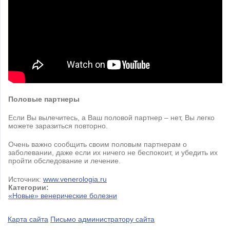
Половые партнеры
Если Вы вылечитесь, а Ваш половой партнер – нет, Вы легко
можете заразиться повторно.
Очень важно сообщить своим половым партнерам о
заболевании, даже если их ничего не беспокоит, и убедить их
пройти обследование и лечение.
Источник:
www.venerologia.ru
Категории:
«Новые» венерические болезни
Карта сайта
Письмо администратору сайта