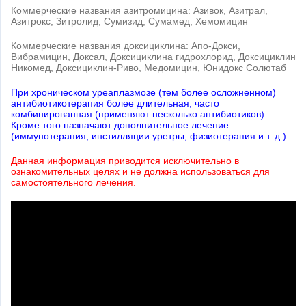
Коммерческие названия азитромицина: Азивок, Азитрал,
Азитрокс, Зитролид, Сумизид, Сумамед, Хемомицин
Коммерческие названия доксициклина: Апо-Докси,
Вибрамицин, Доксал, Доксициклина гидрохлорид, Доксициклин
Никомед, Доксициклин-Риво, Медомицин, Юнидокс Солютаб
При хроническом уреаплазмозе (тем более осложненном)
антибиотикотерапия более длительная, часто
комбинированная (применяют несколько антибиотиков).
Кроме того назначают дополнительное лечение
(иммунотерапия, инстилляции уретры, физиотерапия и т. д.).
Данная информация приводится исключительно в
ознакомительных целях и не должна использоваться для
самостоятельного лечения.