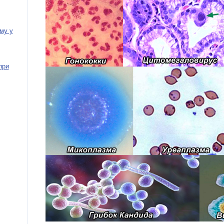
му у
при