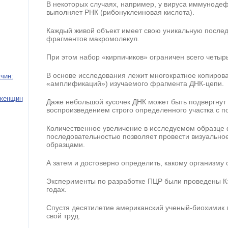
В некоторых случаях, например, у вируса иммуноде
выполняет РНК (рибонуклеиновая кислота).
Каждый живой объект имеет свою уникальную послед
фрагментов макромолекул.
При этом набор «кирпичиков» ограничен всего четыр
В основе исследования лежит многократное копиров
чин:
«амплификаций») изучаемого фрагмента ДНК-цепи.
 женщин
Даже небольшой кусочек ДНК может быть подвергну
воспроизведением строго определенного участка с 
Количественное увеличение в исследуемом образце
последовательностью позволяет провести визуальн
образцами.
А затем и достоверно определить, какому организму 
Эксперименты по разработке ПЦР были проведены 
годах.
Спустя десятилетие американский ученый-биохимик
свой труд.