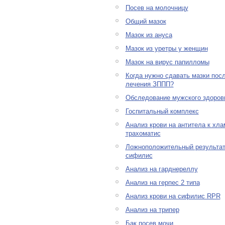
Посев на молочницу
Общий мазок
Мазок из ануса
Мазок из уретры у женщин
Мазок на вирус папилломы
Когда нужно сдавать мазки пос
лечения ЗППП?
Обследование мужского здоров
Госпитальный комплекс
Анализ крови на антитела к хл
трахоматис
Ложноположительный результат
сифилис
Анализ на гарднереллу
Анализ на герпес 2 типа
Анализ крови на сифилис RPR
Анализ на трипер
Бак посев мочи