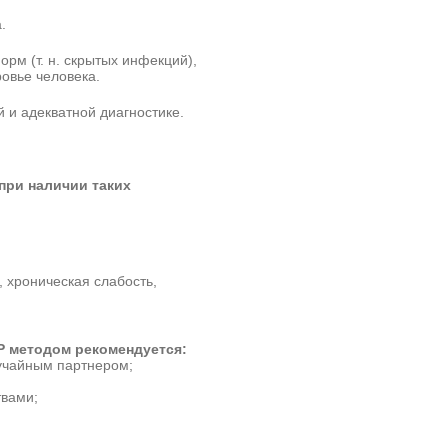
.
м (т. н. скрытых инфекций),
овье человека.
 и адекватной диагностике.
при наличии таких
 хроническая слабость,
Р методом рекомендуется:
лучайным партнером;
твами;