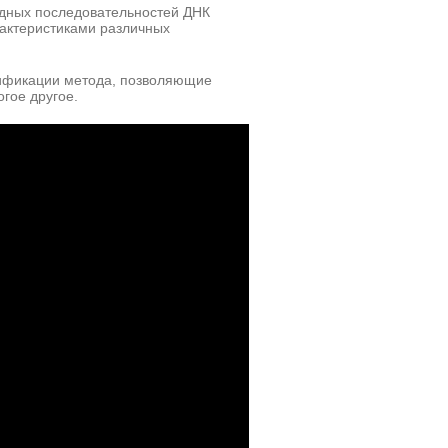
идных последовательностей ДНК
актеристиками различных
ификации метода, позволяющие
гое другое.