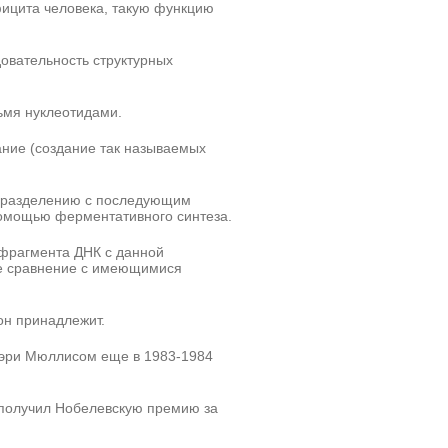
фицита человека, такую функцию
овательность структурных
ьмя нуклеотидами.
ание (создание так называемых
т разделению с последующим
помощью ферментативного синтеза.
 фрагмента ДНК с данной
ое сравнение с имеющимися
он принадлежит.
Кэри Мюллисом еще в 1983-1984
 получил Нобелевскую премию за