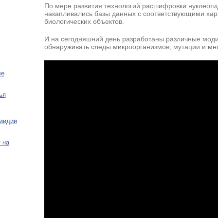
По мере развития технологий расшифровки нуклеот
накапливались базы данных с соответствующими хар
биологических объектов.
И на сегодняшний день разработаны различные мод
обнаруживать следы микроорганизмов, мутации и мно
ле
ья
амидии
 на