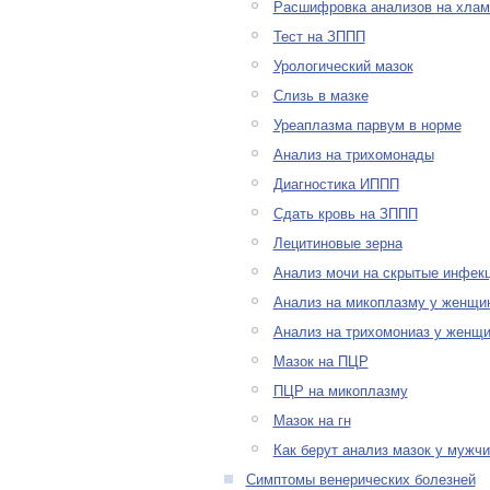
Расшифровка анализов на хла
Тест на ЗППП
Урологический мазок
Слизь в мазке
Уреаплазма парвум в норме
Анализ на трихомонады
Диагностика ИППП
Сдать кровь на ЗППП
Лецитиновые зерна
Анализ мочи на скрытые инфек
Анализ на микоплазму у женщи
Анализ на трихомониаз у женщ
Мазок на ПЦР
ПЦР на микоплазму
Мазок на гн
Как берут анализ мазок у мужчи
Симптомы венерических болезней