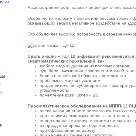
мидии
Распространенность половых инфекций очень высока
Особенно их малосимптомных или бессимптомных фор
оказывающих весьма негативное воздействие на здор
Это объясняет высокую потребность в своевременной
Сдать анализ «ПЦР 12 инфекций» рекомендуется 
симптоматических проявлений, как:
любого вида выделения из половых органов;
зуд, боли, высыпания в окологенитальной зоне;
боли в надлобковой области, промежности;
ции
проблемы с мочеиспусканием;
н
продолжительная субфебрильная температура,
утомляемость;
ин
пожелтение кожи, склер и др.
Профилактическое обследование на ИППП-12 ПЦ
после незащищенного полового контакта со с
при наличии нескольких половых партнеров;
перед плановыми хирургическими вмешательс
н
в период планирования беременности;
при оформлении на работу;
при наличии хронических патологий;