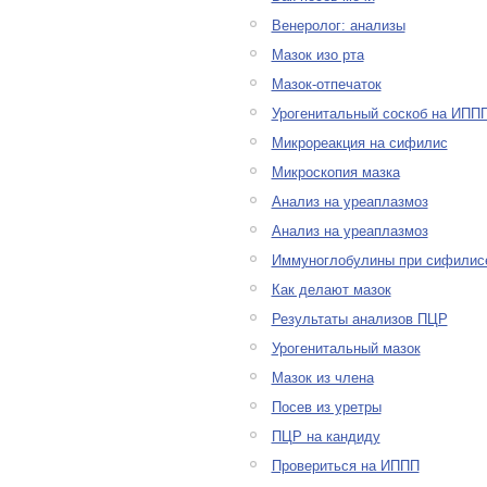
Венеролог: анализы
Мазок изо рта
Мазок-отпечаток
Урогенитальный соскоб на ИПП
Микрореакция на сифилис
Микроскопия мазка
Анализ на уреаплазмоз
Анализ на уреаплазмоз
Иммуноглобулины при сифилис
Как делают мазок
Результаты анализов ПЦР
Урогенитальный мазок
Мазок из члена
Посев из уретры
ПЦР на кандиду
Провериться на ИППП