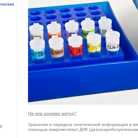
ических
На чем основан метод?
Хранение и передача генетической информации в жи
н
помощью макромолекул ДНК (дезоксирибонуклеиново