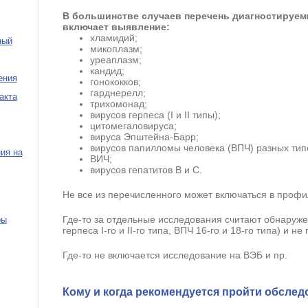
В большинстве случаев перечень диагностируе
включает выявление:
хламидий;
ный
микоплазм;
уреаплазм;
кандид;
ения
гонококков;
гарднерелл;
акта
трихомонад;
вирусов герпеса (I и II типы);
цитомегаловируса;
вируса Эпштейна-Барр;
вирусов папилломы человека (ВПЧ) разных тип
ия на
ВИЧ;
вирусов гепатитов В и С.
Не все из перечисленного может включаться в профи
Где-то за отдельные исследования считают обнаруже
ры
герпеса I-го и II-го типа, ВПЧ 16-го и 18-го типа) и н
Где-то не включается исследование на ВЭБ и пр.
Кому и когда рекомендуется пройти обслед