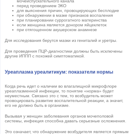
мочеиспускательного канала
перед проведением ЭКО
для выяснения причин, провоцирующих бесплодие
при обнаружении в мазке признаков воспаления
при планировании суррогатного материнства
если женщина является донором яйцеклеток
при отягощенном акушерском анамнезе
Для исследования берутся мазки из гениталий и уретры.
Для проведения ПЦР-диагностики должны быть исключены
другие ИППП с похожей симптоматикой.
Уреаплазма уреалитикум: показатели нормы
Когда речь идет о наличии во влагалищной микрофлоре
уреаплазменной инфекции, то понятие «норма» будет
неуместным. Связано это с тем, то возбудитель может
провоцировать развитие воспалительной реакции, а значит,
его не должно быть в организме.
Вызывая у женщин заболевания органов мочеполовой
системы, инфекция способна давать серьезные осложнения.
Это означает, что обнаружение возбудителя является прямым