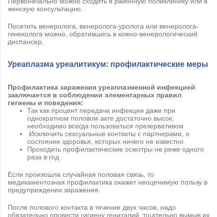
Первоначально можно сходить в районную поликлинику или в
женскую консультацию.
Посетить венеролога, венеролога-уролога или венеролога-
гинеколога можно, обратившись в кожно-венерологический
диспансер.
Уреаплазма уреалитикум: профилактические меры
Профилактика заражения уреаплазменной инфекцией
заключается в соблюдении элементарных правил
гигиены и поведения:
Так как процент передачи инфекции даже при
однократном половом акте достаточно высок,
необходимо всегда пользоваться презервативом
Исключить сексуальные контакты с партнерами, о
состоянии здоровья, которых ничего не известно
Проходить профилактические осмотры не реже одного
раза в год
Если произошла случайная половая связь, то
медикаментозная профилактика окажет неоценимую пользу в
предупреждении заражения.
После полового контакта в течение двух часов, надо
обязательно провести гигиену гениталий, тщательно вымыв их