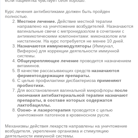
если пациентка чувствует себя хорошо.
Курс лечения антибиотиками должен быть пройден
полностью.
Местное лечение.
Действие местной терапии
направлено на уничтожение возбудителей. Назначаются
вагинальные свечи с метронидазолом в сочетании с
антимикотическими компонентами: миконазолом или
нистатином. На курс потребуется не менее 10 дней.
Назначаются иммуномодуляторы
(Иммунал,
Виферон) для коррекции деятельности иммунной
системы.
Общеукрепляющее лечение
проводится назначением
витаминов.
В качестве рассасывающих средств
назначаются
ферментсодержащие препараты.
С целью профилактики дисбактериоза
применяют
пробиотики.
Для восстановления вагинальной микрофлоры
после
окончания антибактериальной терапии назначают
препараты, в составе которых содержатся
лактобациллы.
Озоно- и лазеротерапия
проводится с целью
уничтожения патогенов в кровеносном русле.
Механизмы действия лекарств направлены на уничтожение
возбудителя, укрепление организма и стимуляцию
деятельности иммунной системы.