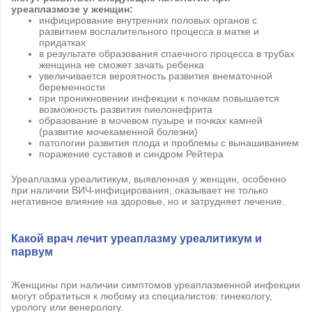
уреаплазмозе у женщин:
инфицирование внутренних половых органов с
развитием воспалительного процесса в матке и
придатках
в результате образования спаечного процесса в трубах
женщина не сможет зачать ребенка
увеличивается вероятность развития внематочной
беременности
при проникновении инфекции к почкам повышается
возможность развития пиелонефрита
образование в мочевом пузыре и почках камней
(развитие мочекаменной болезни)
патологии развития плода и проблемы с вынашиванием
поражение суставов и синдром Рейтера
Уреаплазма уреалитикум, выявленная у женщин, особенно
при наличии ВИЧ-инфицирования, оказывает не только
негативное влияние на здоровье, но и затрудняет лечение.
Какой врач лечит уреаплазму уреалитикум и
парвум
Женщины при наличии симптомов уреаплазменной инфекции
могут обратиться к любому из специалистов: гинекологу,
урологу или венерологу.