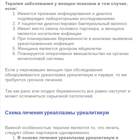
Терапия заболевания у женщин показана в том случае,
если:
Имеются признаки инфицирования и диагноз
подтвержден лабораторными исследованиями
У пациентки диагностирован бактериальный вагиноз
Имеет место смена полового партнера, а женщина
является носителем инфекции
При планировании беременности в анализах выявлена
уреаплазменная инфекция
Женщина является донором яйцеклетки
Планируется оперативное вмешательство на органах
мочеполовой системы
Если у нерожавших женщин при обследовании
обнаруживаются уреаплазма уреалитикум и парвум, то им
требуется срочное лечение.
Так как рано или поздно беременность все равно наступит и
может осложниться серьезной патологией.
Схема лечения уреаплазмы уреалитикум
Важной особенностью терапии является то, что лечить
следует обоих партнеров одновременно.
В основе лечения уреаплазма уреалитикум и