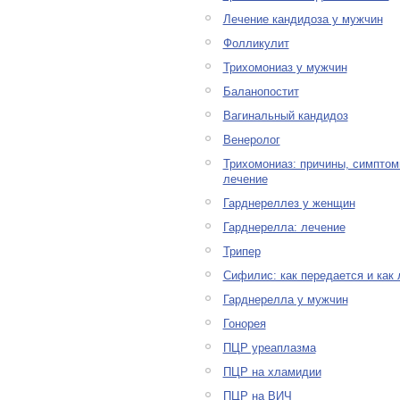
Лечение кандидоза у мужчин
Фолликулит
Трихомониаз у мужчин
Баланопостит
Вагинальный кандидоз
Венеролог
Трихомониаз: причины, симптом
лечение
Гарднереллез у женщин
Гарднерелла: лечение
Трипер
Сифилис: как передается и как 
Гарднерелла у мужчин
Гонорея
ПЦР уреаплазма
ПЦР на хламидии
ПЦР на ВИЧ