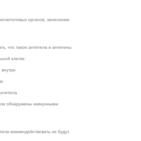
мочеполовых органов, занесению
ть, что такое антитела и антигены.
ьной клетке.
 внутри.
ю.
антитела.
были обнаружены иммунными
ела взаимодействовать не будут.