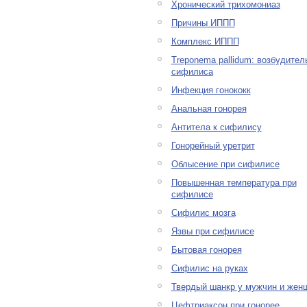
Хронический трихомониаз
Причины ИППП
Комплекс ИППП
Treponema pallidum: возбудител
сифилиса
Инфекция гонококк
Анальная гонорея
Антитела к сифилису
Гонорейный уретрит
Облысение при сифилисе
Повышенная температура при
сифилисе
Сифилис мозга
Язвы при сифилисе
Бытовая гонорея
Сифилис на руках
Твердый шанкр у мужчин и жен
Цефтриаксон при гонорее