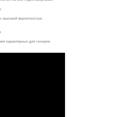
е.
 с высокой вероятностью
я.
чия характерных для гонореи