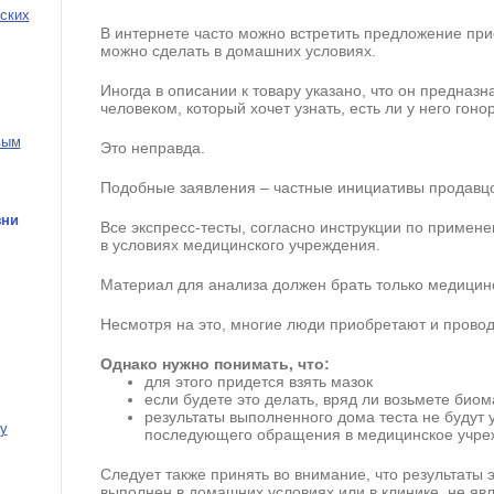
ских
В интернете часто можно встретить предложение при
можно сделать в домашних условиях.
Иногда в описании к товару указано, что он предназ
человеком, который хочет узнать, есть ли у него гоно
вым
Это неправда.
Подобные заявления – частные инициативы продавцо
зни
Все экспресс-тесты, согласно инструкции по примен
в условиях медицинского учреждения.
Материал для анализа должен брать только медицин
Несмотря на это, многие люди приобретают и прово
Однако нужно понимать, что:
для этого придется взять мазок
если будете это делать, вряд ли возьмете био
результаты выполненного дома теста не будут 
у
последующего обращения в медицинское учре
Следует также принять во внимание, что результаты э
выполнен в домашних условиях или в клинике, не я