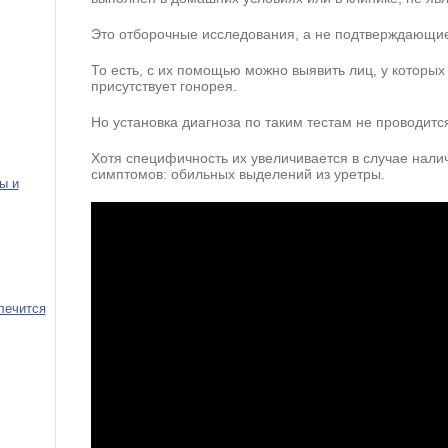
Это отборочные исследования, а не подтверждающи
То есть, с их помощью можно выявить лиц, у которых
присутствует гонорея.
Но установка диагноза по таким тестам не проводитс
Хотя специфичность их увеличивается в случае нали
симптомов: обильных выделений из уретры.
ы и
лечится