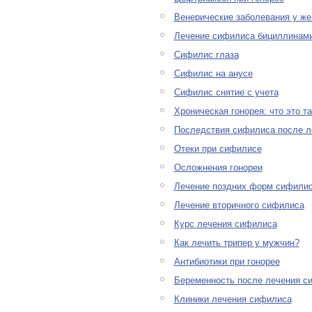
Венерические заболевания у ж
Лечение сифилиса бициллинам
Сифилис глаза
Сифилис на анусе
Сифилис снятие с учета
Хроническая гонорея: что это т
Последствия сифилиса после л
Отеки при сифилисе
Осложнения гонореи
Лечение поздних форм сифили
Лечение вторичного сифилиса
Курс лечения сифилиса
Как лечить трипер у мужчин?
Антибиотики при гонорее
Беременность после лечения с
Клиники лечения сифилиса