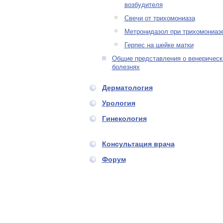
возбудителя
Свечи от трихомониаза
Метронидазол при трихомониаз
Герпес на шейке матки
Общие представления о венерическ
болезнях
Дерматология
Урология
Гинекология
Консультация врача
Форум