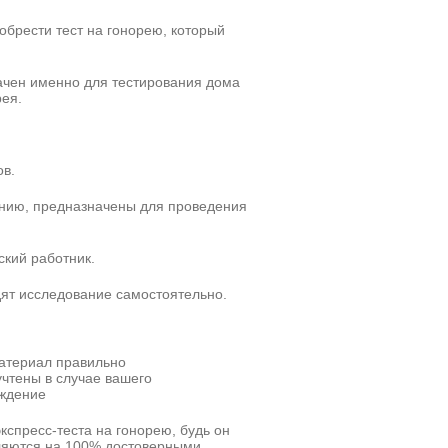
обрести тест на гонорею, который
начен именно для тестирования дома
рея.
в.
ению, предназначены для проведения
ский работник.
дят исследование самостоятельно.
материал правильно
учтены в случае вашего
ждение
кспресс-теста на гонорею, будь он
вляются на 100% достоверными.