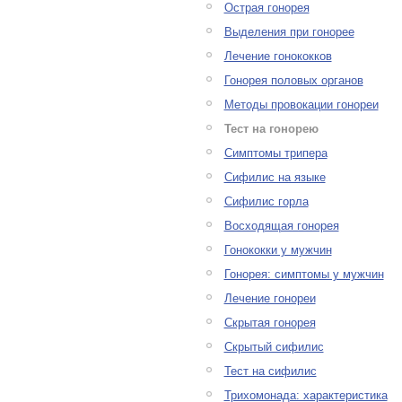
Острая гонорея
Выделения при гонорее
Лечение гонококков
Гонорея половых органов
Методы провокации гонореи
Тест на гонорею
Симптомы трипера
Сифилис на языке
Сифилис горла
Восходящая гонорея
Гонококки у мужчин
Гонорея: симптомы у мужчин
Лечение гонореи
Скрытая гонорея
Скрытый сифилис
Тест на сифилис
Трихомонада: характеристика