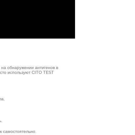
 на обнаружении антигенов в
асто используют CITO TEST
ла.
ь.
к самостоятельно.