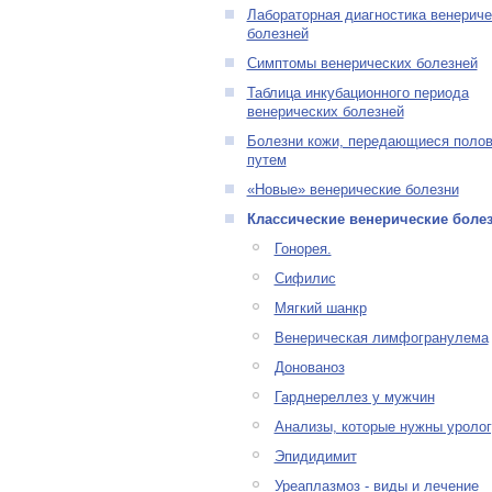
Лабораторная диагностика венериче
болезней
Симптомы венерических болезней
Таблица инкубационного периода
венерических болезней
Болезни кожи, передающиеся поло
путем
«Новые» венерические болезни
Классические венерические боле
Гонорея.
Сифилис
Мягкий шанкр
Венерическая лимфогранулема
Донованоз
Гарднереллез у мужчин
Анализы, которые нужны уролог
Эпидидимит
Уреаплазмоз - виды и лечение