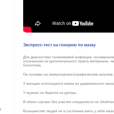
Экспресс-тест на гонорею по мазку
Для диагностики гонококковой инфекции, основанном
полученном из урогенитального тракта материале, ч
Gonorrhea.
Он основан на иммунохроматографическом анализе.
У женщин используется мазок из цервикального кана
У мужчин он берется из уретры.
В обоих случаях без участия специалиста не обойтис
н
Большинство людей не в состоянии взять у себя мазо