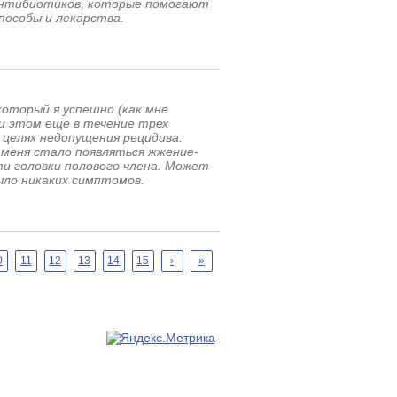
 антибиотиков, которые помогают
пособы и лекарства.
который я успешно (как мне
и этом еще в течение трех
 целях недопущения рецидива.
у меня стало появляться жжение-
сти головки полового члена. Может
ыло никаких симптомов.
0
11
12
13
14
15
›
»