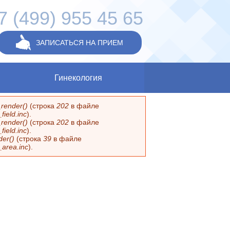
7 (499) 955 45 65
ЗАПИСАТЬСЯ НА ПРИЕМ
Гинекология
render()
(строка
202
в файле
ield.inc
).
render()
(строка
202
в файле
ield.inc
).
er()
(строка
39
в файле
_area.inc
).