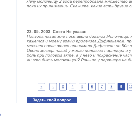
Лечу молочницу 2 года перепробовала множество
пока их принимаешь. Скажите, какие есть другие с
23.
05.
2003,
Света
Не указан
Полгода назад мне поставили диагноз Молочница, 
кажется и моему врачу) пролечила Дифлюканом, пр
месяцев после этого принимала Дифлюкан по 50г в
Около месяца назад у моего полового партнера и 
боль при половом акте, а у него и покраснение ча
ли это быть молочницей? Раньше у партнера не б
Страницы
«
‹
3
4
5
6
7
8
9
1
Задать свой вопрос
а