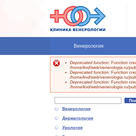
Перейти к основному содержанию
Венерология
Deprecated function
: Function cr
Сообщение об ошибке
/home/kvd/web/venerologia.ru/publ
Deprecated function
: Function cr
/home/kvd/web/venerologia.ru/publ
Deprecated function
: Function cr
/home/kvd/web/venerologia.ru/publ
Поиск
Форма поиска
Венерология
Дерматология
Урология