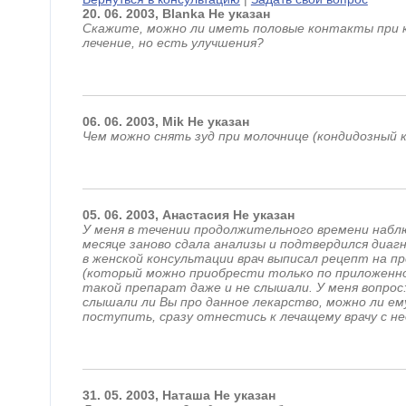
20.
06.
2003,
Blanka
Не указан
Скажите, можно ли иметь половые контакты при к
лечение, но есть улучшения?
06.
06.
2003,
Mik
Не указан
Чем можно снять зуд при молочнице (кондидозный 
05.
06.
2003,
Анастасия
Не указан
У меня в течении продолжительного времени набл
месяце заново сдала анализы и подтвердился диагно
в женской консультации врач выписал рецепт на п
(который можно приобрести только по приложенно
такой препарат даже и не слышали. У меня вопрос:
слышали ли Вы про данное лекарство, можно ли е
поступить, сразу отнестись к лечащему врачу с не
31.
05.
2003,
Наташа
Не указан