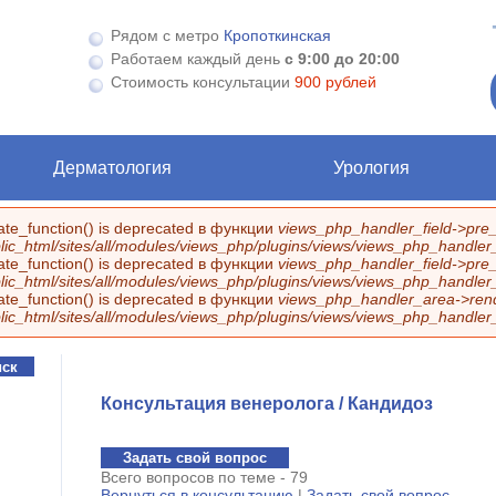
Рядом с метро
Кропоткинская
Работаем каждый день
с 9:00 до 20:00
Стоимость консультации
900 рублей
Дерматология
Урология
eate_function() is deprecated в функции
views_php_handler_field->pre_
ic_html/sites/all/modules/views_php/plugins/views/views_php_handler_f
eate_function() is deprecated в функции
views_php_handler_field->pre_
ic_html/sites/all/modules/views_php/plugins/views/views_php_handler_f
eate_function() is deprecated в функции
views_php_handler_area->rend
ic_html/sites/all/modules/views_php/plugins/views/views_php_handler
Консультация венеролога / Кандидоз
Задать свой вопрос
Всего вопросов по теме - 79
Вернуться в консультацию
|
Задать свой вопрос