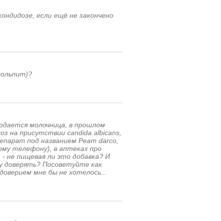
ондидозе, если ещё не закончено
кольпит)?
юдается молочница, в прошлом
з на присутствии candida albicans,
репарат под названием Peam darco,
му телефону), в аптеках про
 - не пищевая ли это добавка? И
му доверять? Посоветуйте как
доверием мне бы не хотелось...