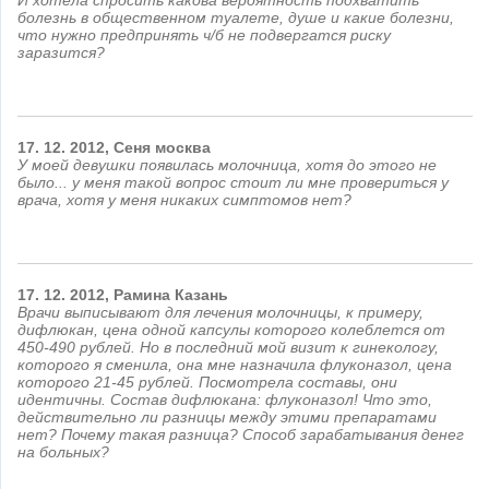
И хотела спросить какова вероятность подхватить
болезнь в общественном туалете, душе и какие болезни,
что нужно предпринять ч/б не подвергатся риску
заразится?
17.
12.
2012,
Сеня
москва
У моей девушки появилась молочница, хотя до этого не
было... у меня такой вопрос стоит ли мне провериться у
врача, хотя у меня никаких симптомов нет?
17.
12.
2012,
Рамина
Казань
Врачи выписывают для лечения молочницы, к примеру,
дифлюкан, цена одной капсулы которого колеблется от
450-490 рублей. Но в последний мой визит к гинекологу,
которого я сменила, она мне назначила флуконазол, цена
которого 21-45 рублей. Посмотрела составы, они
идентичны. Состав дифлюкана: флуконазол! Что это,
действительно ли разницы между этими препаратами
нет? Почему такая разница? Способ зарабатывания денег
на больных?