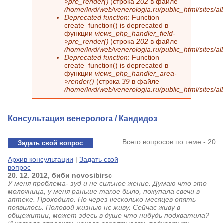
>pre_render()
(строка
202
в файле
/home/kvd/web/venerologia.ru/public_html/sites/a
Deprecated function
: Function
create_function() is deprecated в
функции
views_php_handler_field-
>pre_render()
(строка
202
в файле
/home/kvd/web/venerologia.ru/public_html/sites/a
Deprecated function
: Function
create_function() is deprecated в
функции
views_php_handler_area-
>render()
(строка
39
в файле
/home/kvd/web/venerologia.ru/public_html/sites/a
Консультация венеролога / Кандидоз
Всего вопросов по теме - 20
Задать свой вопрос
Архив консультации
|
Задать свой
вопрос
20.
12.
2012,
биби
novosibirsc
У меня проблема- зуд и не сильное жение. Думаю что это
молочница, у меня раньше такое было, покупала свечи в
аптеке. Проходило. Но через несколько месяцев опять
появилось. Половой жизнью не живу. Сейчас живу в
общежитии, может здесь в душе что нибудь подхватила?