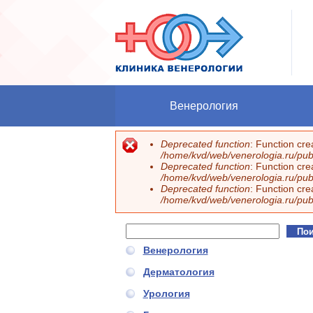
Перейти к основному содержанию
Венерология
Deprecated function
: Function cr
Сообщение об ошибке
/home/kvd/web/venerologia.ru/publ
Deprecated function
: Function cr
/home/kvd/web/venerologia.ru/publ
Deprecated function
: Function cr
/home/kvd/web/venerologia.ru/publ
Поиск
Форма поиска
Венерология
Дерматология
Урология