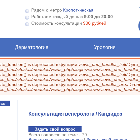
Рядом с метро
Кропоткинская
Работаем каждый день
с 9:00 до 20:00
Стоимость консультации
900 рублей
Дерматология
Урология
eate_function() is deprecated в функции
views_php_handler_field->pre_
ic_html/sites/all/modules/views_php/plugins/views/views_php_handler_f
eate_function() is deprecated в функции
views_php_handler_field->pre_
ic_html/sites/all/modules/views_php/plugins/views/views_php_handler_f
eate_function() is deprecated в функции
views_php_handler_area->rend
ic_html/sites/all/modules/views_php/plugins/views/views_php_handler
Консультация венеролога / Кандидоз
Задать свой вопрос
Всего вопросов по теме - 79
Вернуться в консультацию
|
Задать свой вопрос