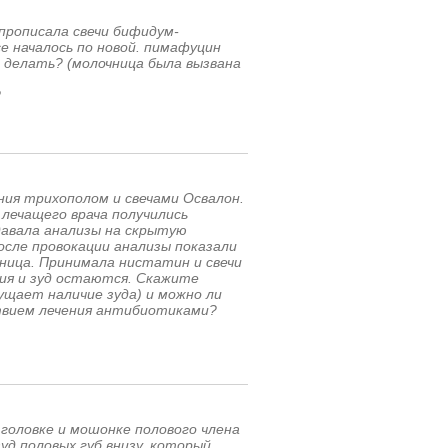
 прописала свечи бифидум-
е началось по новой. пимафуцин
 делать? (молочница была вызвана
?
ния трихополом и свечами Освалон.
 лечащего врача получились
Сдавала анализы на скрытую
После провокации анализы показали
чница. Принимала нистатин и свечи
ния и зуд остаются. Скажите
ущает наличие зуда) и можно ли
твием лечения антибиотиками?
 головке и мошонке полового члена
зуд половых губ внизу, который