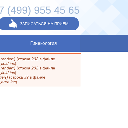
7 (499) 955 45 65
ЗАПИСАТЬСЯ НА ПРИЕМ
Гинекология
render()
(строка
202
в файле
ield.inc
).
render()
(строка
202
в файле
ield.inc
).
er()
(строка
39
в файле
_area.inc
).