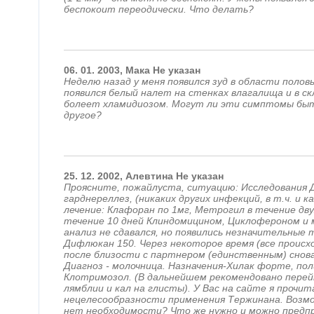
беспокоит переодически. Что делать?
06.
01.
2003,
Мака
Не указан
Неделю назад у меня появился зуд в области половы
появился белый налет на стенках влагалища и в ск
болеет хламидиозом. Могут ли эти симптомы быт
другое?
25.
12.
2002,
Алевтина
Не указан
Проясните, пожайлуста, ситуацию: Исследования
гарднереллез, (никаких других инфекций, в т.ч. и к
лечение: Клафоран по 1мг, Метрогил в течение дву
течение 10 дней Клиндомицином, Циклофероном и 
анализ не сдавался, но появились незначительные
Дифлюкан 150. Через некоторое время (все происх
после близости с партнером (единственным) снов
Диагноз - молочница. Назначения-Хилак форте, п
Клотримозол. (В дальнейшем рекомендовано перей
лямблии и кал на глисты). У Вас на сайте я прочи
нецелесообразности применения Тержинана. Возмож
нет необходимости? Что же нужно и можно предп