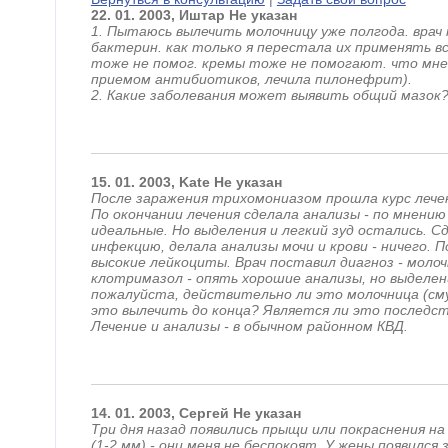
22.
01.
2003,
Иштар
Не указан
1. Пытаюсь вылечить молочницу уже полгода. врач
бактерин. как только я перестала их применять вс
тоже не помог. кремы тоже не помогают. что мне
приемом антибиотиков, лечила пилонефрит).
2. Какие заболевания может выявить общий мазок
15.
01.
2003,
Kate
Не указан
После заражения трихомониазом прошла курс лече
По окончании лечения сделала анализы - по мнению
идеальные. Но выделения и легкий зуд остались. 
инфекцию, делала анализы мочи и крови - ничего. 
высокие лейкоциты. Врач поставил диагноз - моло
клотримазол - опять хорошие анализы, но выделе
пожалуйста, действительно ли это молочница (см
это вылечить до конца? Является ли это последс
Лечение и анализы - в обычном районном КВД.
14.
01.
2003,
Сергей
Не указан
Три дня назад появились прыщи или покраснения на
(1-2 мм) - они меня не беспокоят. У жены появился 