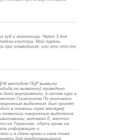
х губ и влагалища. Через 3 дня
ладках клитора. Мой парень
ь при хламидиозе, или это что-то
 ДНК методом ПЦР выявили
андида не выявлено) проведено
х дней внутривенно, а затем курс в
местно Гиналгином.По окончании
 творожные выделения. Был принят
одит в течении трех месяцев)
а появились творожные выделения.
оливитамины, витамин Е, местно
ти на Тержинан, сдать кровь на
тала информацию о
но и в сдаче крови и кала тоже
ринять для предотвращения