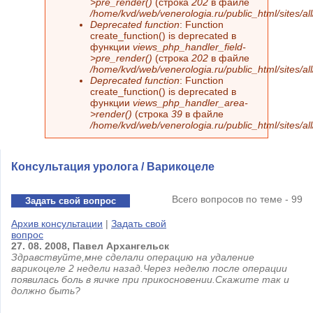
>pre_render()
(строка
202
в файле
/home/kvd/web/venerologia.ru/public_html/sites/a
Deprecated function
: Function
create_function() is deprecated в
функции
views_php_handler_field-
>pre_render()
(строка
202
в файле
/home/kvd/web/venerologia.ru/public_html/sites/a
Deprecated function
: Function
create_function() is deprecated в
функции
views_php_handler_area-
>render()
(строка
39
в файле
/home/kvd/web/venerologia.ru/public_html/sites/a
Консультация уролога / Варикоцеле
Всего вопросов по теме - 99
Задать свой вопрос
Архив консультации
|
Задать свой
вопрос
27.
08.
2008,
Павел
Архангельск
Здравствуйте,мне сделали операцию на удаление
варикоцеле 2 недели назад.Через неделю после операции
появилась боль в яичке при прикосновении.Скажите так и
должно быть?