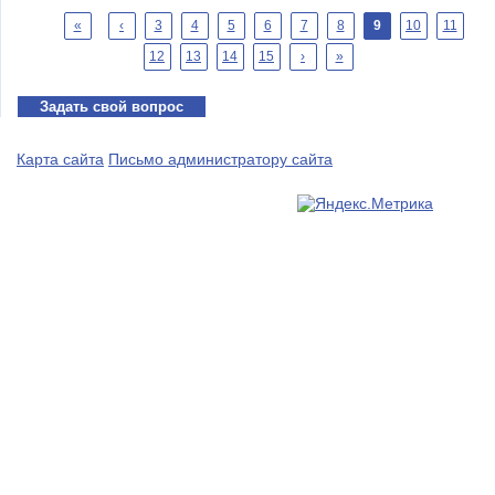
Страницы
«
‹
3
4
5
6
7
8
9
10
11
12
13
14
15
›
»
Задать свой вопрос
Карта сайта
Письмо администратору сайта