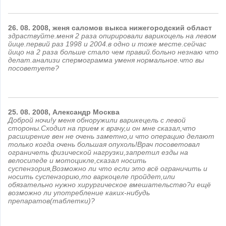
26.
08.
2008,
женя саломов
выкса нижегородский област
здраствуйте.меня 2 раза опирировали варикоцель на левом
йице.первий раз 1998 и 2004.в одно и тоже месте.сейчас
йицо на 2 раза больше стало чем правий.больно незнаю что
делат.анализи спермограмма уменя нормальное.что вы
посоветуете?
25.
08.
2008,
Александр
Москва
Доброй ночи!у меня обноружили варикецель с левой
стороны.Сходил на прием к врачу,и он мне сказал,что
расширение вен не очень заметно,и что операцию делают
только когда очень большая опухоль!Врач посоветовал
ограничеть физической нагрузки,запретил езды на
велосипеде и мотоцикле,сказал носить
суспензория,Возможно ли что если это всё ограничить и
носить суспензорию,то варкоцеле пройдет,или
обязательно нужно хирургическое вмешательство?и ещё
возможно ли употребление каких-нибудь
препаратов(таблетки)?