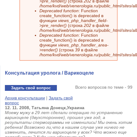
>pre_render()
(строка
202
в файле
/home/kvd/web/venerologia.ru/public_html/sites/a
Deprecated function
: Function
create_function() is deprecated в
функции
views_php_handler_field-
>pre_render()
(строка
202
в файле
/home/kvd/web/venerologia.ru/public_html/sites/a
Deprecated function
: Function
create_function() is deprecated в
функции
views_php_handler_area-
>render()
(строка
39
в файле
/home/kvd/web/venerologia.ru/public_html/sites/a
Консультация уролога / Варикоцеле
Всего вопросов по теме - 99
Задать свой вопрос
Архив консультации
|
Задать свой
вопрос
12.
11.
2008,
Татьяна
Донецк,Украина
Моему мужу в 29 лет сделали операцию по устранению
варикоцеле (двухстороннее), прошел уже год, а
результаты спермограммы не изменились! Мы очень хотим
ребенка! Возможно ли,что в нашем случае уже ничего не
изменить, лечится ли варикоцеле у всех? Что можно еще