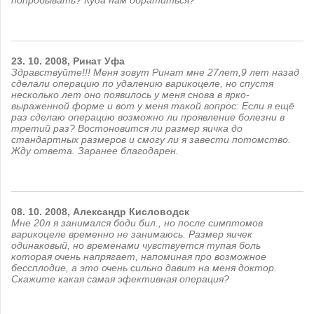
попробывать? Куда нам обратиться?
23.
10.
2008,
Ринат
Уфа
Здравствуйте!!! Меня зовут Ринат мне 27лет,9 лет назад
сделали операцию по удалению варикоцеле, но спустя
несколько лет оно появилось у меня снова в ярко-
выраженной форме и вот у меня такой вопрос: Если я ещё
раз сделаю операцию возможно ли проявление болезни в
третий раз? Востоновится ли размер яичка до
стандартных размеров и смогу ли я завести потомство.
Жду ответа. Заранее благодарен.
08.
10.
2008,
Александр
Кисловодск
Мне 20л я занимался боди бил., но после симптомов
варикоцеле временно не занимаюсь. Размер яичек
одинаковый, но временами чувствуется тупая боль
которая очень напрягает, напоминая про возможное
бессплодие, а это очень сильно давит на меня доктор.
Скажите какая самая эфективная операция?