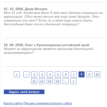
01.
10.
2008,
Дима
Москва
Мне 21 год. Когда мне было 9 лет мне сделали операцию на
варикоцеле. Одно яичко весит все еще ниже другого. Это
нормально или нет? Есть ли у меня еще шансы быть
бесплодным даже после сделанной операции?
26.
09.
2008,
Олег
с Краснощеково,алтайский край
Может ли варикоцелле являтся причином длительной
микрогематурии?
Страницы
«
‹
2
3
4
5
6
7
8
9
10
11
12
13
14
›
»
Задать свой вопрос
Карта сайта
Письмо администратору сайта