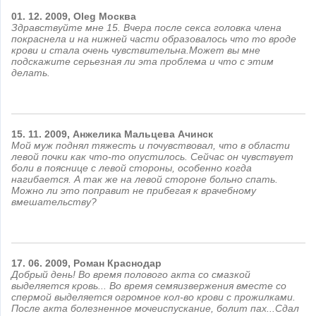
01.
12.
2009,
Oleg
Москва
Здравствуйте мне 15. Вчера после секса головка члена
покраснела и на нижней части образовалось что то вроде
крови и стала очень чувствительна.Может вы мне
подскажите серьезная ли эта проблема и что с этим
делать.
15.
11.
2009,
Анжелика Мальцева
Ачинск
Мой муж поднял тяжесть и почувствовал, что в области
левой почки как что-то опустилось. Сейчас он чувствует
боли в пояснице с левой стороны, особенно когда
нагибается. А так же на левой стороне больно спать.
Можно ли это поправит не прибегая к врачебному
вмешательству?
17.
06.
2009,
Роман
Краснодар
Добрый день! Во время полового акта со смазкой
выделяется кровь... Во время семяизвержения вместе со
спермой выделяется огромное кол-во крови с прожилками.
После акта болезненное мочеиспускание, болит пах...Сдал