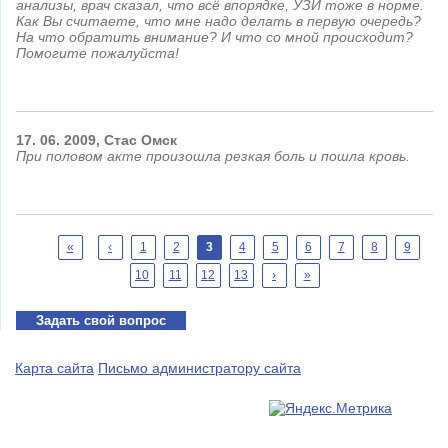
анализы, врач сказал, что всё впорядке, УЗИ тоже в норме.
Как Вы считаете, что мне надо делать в первую очередь?
На что обратить внимание? И что со мной происходит?
Помогите пожалуйста!
17.
06.
2009,
Cтас
Омск
При половом акте произошла резкая боль и пошла кровь.
Страницы
«
‹
1
2
3
4
5
6
7
8
9
10
11
12
13
›
»
Задать свой вопрос
Карта сайта
Письмо администратору сайта