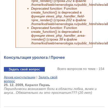
>pre_render()
(строка
202
в файле
/home/kvd/web/venerologia.ru/public_html/sites/a
Deprecated function
: Function
create_function() is deprecated в
функции
views_php_handler_field-
>pre_render()
(строка
202
в файле
/home/kvd/web/venerologia.ru/public_html/sites/a
Deprecated function
: Function
create_function() is deprecated в
функции
views_php_handler_area-
>render()
(строка
39
в файле
/home/kvd/web/venerologia.ru/public_html/sites/a
Консультация уролога / Прочее
Всего вопросов по теме - 154
Задать свой вопрос
Архив консультации
|
Задать свой
вопрос
25.
12.
2009,
Кирилл
Пермь
Периодически возникают боли в области лобка, яичек и
ануса...Обязательно ли это простатит??? (20 лет)