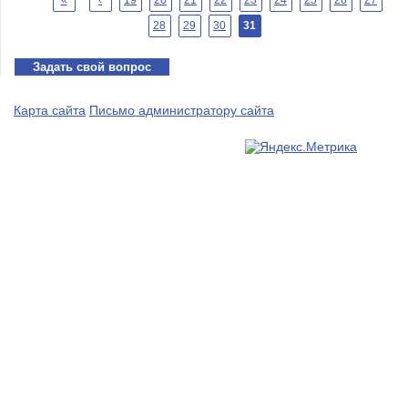
«
‹
19
20
21
22
23
24
25
26
27
28
29
30
31
Задать свой вопрос
Карта сайта
Письмо администратору сайта