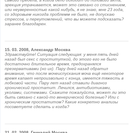
самого предела, а когда дело доходит до полового акта,
эрекция утрачивается, может это связано со стиснением,
или неуверенностью какой нибудь, я не знаю, мне 23 года,
со здоровьем никогда проблемм не было, не допускаю
стрессов, и переутомлений, что вы можете подсказать?
заранее благодарен.
15.
03.
2008,
Александр
Москва
Здравствуйте! Ситуация следующая: у меня пять дней
назад был секс с проституткой, до этого его не было
достаточно длительное время, предохранялся
презервативами (но их). Пару дней назад обратил
внимание, что после мочеиспускания моча ещё некоторое
время капает непроизвольно с конца, имеется тяжесть в
лобковой части. Пару лет назад ставили диагноз
хронический простатит. Лечился, антибиотиками,
уколами, системами. Скажите пожалуйста, может ли это
быть связано с какой-то венерической болезнью? Или с
хроническим простатитом? Какие конкретно анализы
посоветуете сделать и когда?
21.
02.
2008,
Геннадий
Москва