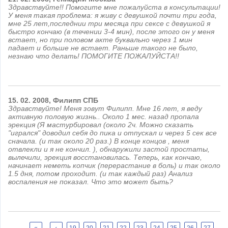
Здравствуйте!! Помогите мне пожалуйста в консультации!
У меня такая проблема: я живу с девушкой почти три года,
мне 25 лет,последнии три месяца при сексе с девушкой я
быстро кончаю (в течении 3-4 мин), после этого он у меня
встает, но при половом акте буквально через 1 мин
падает и больше не встает. Раньше такого не было,
незнаю что делать! ПОМОГИТЕ ПОЖАЛУЙСТА!!
15.
02.
2008,
Филипп
СПБ
Здравствуйте! Меня зовут Филипп. Мне 16 лет, я веду
активную половую жизнь.. Около 1 мес. назад пропала
эрекция (Я мастурбировал (около 2ч. Можно сказать
"игрался" доводил себя до пика и отпускал и через 5 сек все
сначала. (и так около 20 раз.) В конце концов , меня
отвлекли и я не кончил. ), обнаружили застой простаты,
вылечили, эрекция восстановилась. Теперь, как кончаю,
начинает неметь копчик (перерастание в боль) и так около
1.5 дня, потом проходит. (и так каждый раз) Анализ
воспаления не показал. Что это может быть?
Страницы