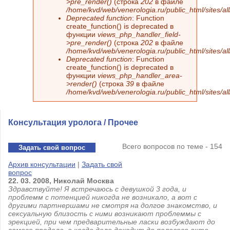
>pre_render()
(строка
202
в файле
/home/kvd/web/venerologia.ru/public_html/sites/a
Deprecated function
: Function
create_function() is deprecated в
функции
views_php_handler_field-
>pre_render()
(строка
202
в файле
/home/kvd/web/venerologia.ru/public_html/sites/a
Deprecated function
: Function
create_function() is deprecated в
функции
views_php_handler_area-
>render()
(строка
39
в файле
/home/kvd/web/venerologia.ru/public_html/sites/a
Консультация уролога / Прочее
Всего вопросов по теме - 154
Задать свой вопрос
Архив консультации
|
Задать свой
вопрос
22.
03.
2008,
Николай
Москва
Здравствуйте! Я встречаюсь с девушкой 3 года, и
проблемм с потенцией никогда не возникало, а вот с
другими партнершами не смотря на долгое знакомство, и
сексуальную близость с ними возникают проблеммы с
эрекцией, при чем предварительные ласки возбуждают до