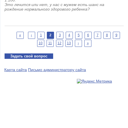
1:100.
Это лечится или нет, у нас с мужем есть шанс на
рождение нормального здорового ребенка?
Страницы
«
‹
1
2
3
4
5
6
7
8
9
10
11
12
13
›
»
Задать свой вопрос
Карта сайта
Письмо администратору сайта