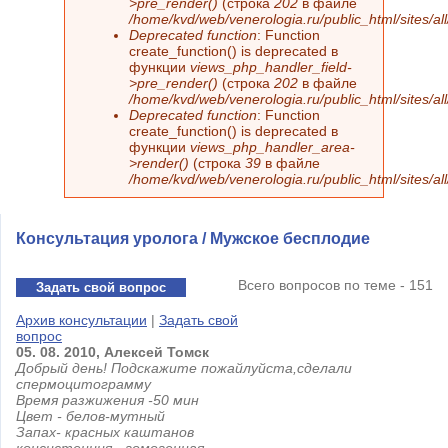
>pre_render()
(строка
202
в файле
/home/kvd/web/venerologia.ru/public_html/sites/a
Deprecated function
: Function
create_function() is deprecated в
функции
views_php_handler_field-
>pre_render()
(строка
202
в файле
/home/kvd/web/venerologia.ru/public_html/sites/a
Deprecated function
: Function
create_function() is deprecated в
функции
views_php_handler_area-
>render()
(строка
39
в файле
/home/kvd/web/venerologia.ru/public_html/sites/a
Консультация уролога / Мужское бесплодие
Всего вопросов по теме - 151
Задать свой вопрос
Архив консультации
|
Задать свой
вопрос
05.
08.
2010,
Алексей
Томск
Добрый день! Подскажите пожайлуйста,сделали
спермоцитограмму
Время разжижения -50 мин
Цвет - белов-мутный
Запах- красных каштанов