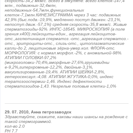
скорость-34,2 мкм/с. Всего в эякуляте: всего клеток-147,4
млн., подвижных-32,4млн,
неподвижных-54,7млн,функциональных
клеток-7,1млн.КИНЕЗИСГРАММА через 3 час: подвижных
42,9% (быс.подв.-19,9%, медленно поступ.движен.-23,1%,
непоступ.движ.-57,1%) средняя скорость-35,8 мкм/с. Живые
сперматозоиды-92%. ИНПС-18545. МИКРОСКОПИЯ (в поле
зрения х400):лейкоциты-един., агрегация лейкоцитов-
отс.,агглютинация сперматоз.-отс.,агрегация сперматоз.-
отс., эритроциты-отс., слизь-отс., цитоплазматические
капли-до 2, лецитиновые зёрна-умер.кол. ФЛОРА-отс.
МОРФОЛОГИЯ: с нормал.морфол.-2%, с аномальной-98%.
АТИПИИ ГОЛОВКИ-97,2%
(микроголовки-70,4%,аморфные-27,6%,грушевидны
е-9,2%,гиперхромные-12,2%, двойные-3,1%,
вакуолизированные-19,4%. АТИПИИ ШЕЙКИ-2,8%,
гетеросексаул.-4,08. АТИПИИ ЖГУТИКА-0,0%, индекс
тератозооспермии-1,46. Индекс дефектности
сперматозоидов-1,43. Незрелые половые клетки-1,0%
29.
07.
2010,
Анна
петрозаводск
Здравствуйте, скажите, каковы наши шансы на рождение с
такой спермограммой.
кол-во 2.0
PH 7.7