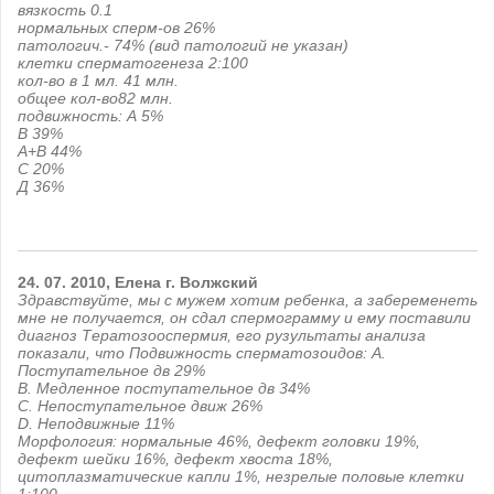
вязкость 0.1
нормальных сперм-ов 26%
патологич.- 74% (вид патологий не указан)
клетки сперматогенеза 2:100
кол-во в 1 мл. 41 млн.
общее кол-во82 млн.
подвижность: А 5%
В 39%
А+В 44%
С 20%
Д 36%
24.
07.
2010,
Елена
г. Волжский
Здравствуйте, мы с мужем хотим ребенка, а забеременеть
мне не получается, он сдал спермограмму и ему поставили
диагноз Тератозооспермия, его рузультаты анализа
показали, что Подвижность сперматозоидов: А.
Поступательное дв 29%
В. Медленное поступательное дв 34%
С. Непоступательное движ 26%
D. Неподвижные 11%
Морфология: нормальные 46%, дефект головки 19%,
дефект шейки 16%, дефект хвоста 18%,
цитоплазматические капли 1%, незрелые половые клетки