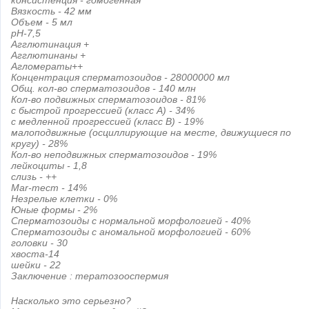
консистенция - гомогенная
Вязкость - 42 мм
Объем - 5 мл
pH-7,5
Агглютинация +
Агглютинаны +
Агломераты++
Концентрация сперматозоидов - 28000000 мл
Общ. кол-во сперматозоидов - 140 млн
Кол-во подвижных сперматозоидов - 81%
с быстрой прогрессией (класс А) - 34%
с медленной прогрессией (класс В) - 19%
малоподвижные (осциллирующие на месте, движущиеся по
кругу) - 28%
Кол-во неподвижных сперматозоидов - 19%
лейкоциты - 1,8
слизь - ++
Mar-тест - 14%
Незрелые клетки - 0%
Юные формы - 2%
Сперматозоиды с нормальной морфологией - 40%
Сперматозоиды с аномальной морфологией - 60%
головки - 30
хвоста-14
шейки - 22
Заключение : тератозооспермия
Насколько это серьезно?