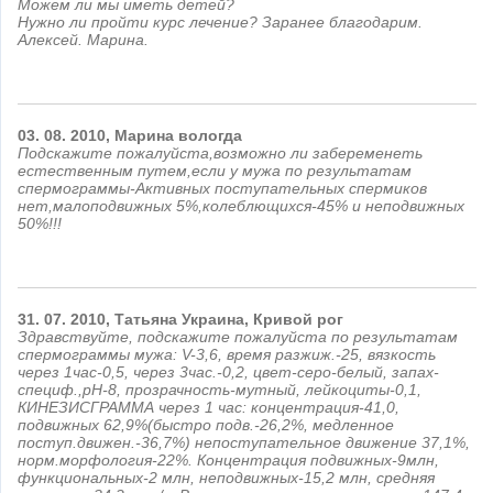
Можем ли мы иметь детей?
Нужно ли пройти курс лечение? Заранее благодарим.
Алексей. Марина.
03.
08.
2010,
Марина
вологда
Подскажите пожалуйста,возможно ли забеременеть
естественным путем,если у мужа по результатам
спермограммы-Активных поступательных спермиков
нет,малоподвижных 5%,колеблющихся-45% и неподвижных
50%!!!
31.
07.
2010,
Татьяна
Украина, Кривой рог
Здравствуйте, подскажите пожалуйста по результатам
спермограммы мужа: V-3,6, время разжиж.-25, вязкость
через 1час-0,5, через 3час.-0,2, цвет-серо-белый, запах-
специф.,pH-8, прозрачность-мутный, лейкоциты-0,1,
КИНЕЗИСГРАММА через 1 час: концентрация-41,0,
подвижных 62,9%(быстро подв.-26,2%, медленное
поступ.движен.-36,7%) непоступательное движение 37,1%,
норм.морфология-22%. Концентрация подвижных-9млн,
функциональных-2 млн, неподвижных-15,2 млн, средняя