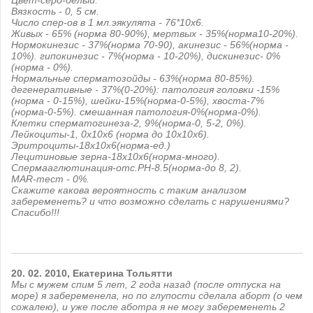
Цвет-серо-белый.
Вязкость - 0, 5 см.
Число спер-ов в 1 мл.эякулята - 76*10х6.
Живых - 65% (норма 80-90%), мертвых - 35%(норма10-20%).
Нормокинезис - 37%(норма 70-90), акинезис - 56%(норма -
10%). гипокинезис - 7%(норма - 10-20%), дискинезис- 0%
(норма - 0%).
Нормальные сперматозойды - 63%(норма 80-85%).
дегенеративные - 37%(0-20%): патология головки -15%
(норма - 0-15%), шейки-15%(норма-0-5%), хвоста-7%
(норма-0-5%). смешанная патология-0%(норма-0%).
Клетки сперматогинеза-2, 9%(норма-0, 5-2, 0%).
Лейкоциты-1, 0х10х6 (норма до 10х10х6).
Эритроциты-18х10х6(норма-ед.)
Лецитиновые зерна-18х10х6(норма-много).
Спермааглютинация-отс.PH-8.5(норма-до 8, 2).
MAR-тест - 0%.
Скажите какова вероятность с таким анализом
забеременеть? и что возможно сделать с нарушениями?
Спасибо!!!
20.
02.
2010,
Екатерина
Тольятти
Мы с мужем спим 5 лет, 2 года назад (после отпуска на
море) я забеременела, но по глупости сделала аборт (о чем
сожалею), и уже после аботра я не могу забеременеть 2