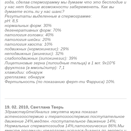
года, сделав спермограмму мы думаем что это бесплодие и
у нас нет больше возможности забеременеть. Как вы
думаете есть ли у нас шанс?
Резутьтаты выделенные в спермограмме:
рН: 8,5
нормальных форм: 30%
дегенеративных форм: 70%
патология головки: 40%
патология шейки: 20%
патология хвоста: 10%
подвижных (нормокинезис): 29%
неподвижных (акинезис): 32%
слабоподвижных (гипокинезис): 39%
Лицетиновые зерна (липоидные тельца) в 1 мл: 9х10*6
фруктоза (в ммоль/литр): 7,1
хламидии: обнаруж
уреплазма: обнаруж
Фертильность (по показанию ферт-ти Фарриса) 10%.
19.
02.
2010,
Светлана
Тверь
Здравствуйте!Анализ эякулята мужа показал
астенозооспермию и тератозооспермию:поступательное
движение 24%,медлен.-поступательное движение 14%;
Нормальных сперматозоидов 14%,патологических 86%.Мы
вместе пролечили уреаплазму,остался диагноз по герпесу и