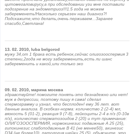
цитомегаловирусу,а при обследовании узи мне поставили
подозрение на эндометриоз!!!1.5 года не можем
забеременеть!Насколько серьезен наш диагноз?!
Подскажите,что делать,очень перживаем...Заранее
спасибо,Светлана!
13.
02.
2010,
luba
belgorod
мужу 34,от 1 брака есть ребенок,сейчас олигозооспермия 3
степени,2года не могу забеременить,есть ли шанс
забеременить и какой,или только эко
09.
02.
2010,
марина
москва
здравствуйте! помогите понять-это безнадежно или нет!
муж в депрессии, поэтому пишу я сама! сделал
спермограмму и узнал, что бесплоден! ему 36 лет. вот
данные анализа. В скобках-норма: количество 2 (2-4) мл,
вязкость 5 (01-2), реакция 9 (7-8), лейкоциты 2-4 в п/з (0-10в
п/з), количество сперматозоидов 2 (20) и тут примечание:
ОЛИГОЗООСПЕРМИЯ, нормокинезис подвижные А 25 (25),
гипокинезис слабоподвижные В 41 (не менее50), акинезис
D34 (не более10), патология шейки 25 (5). объясните, это