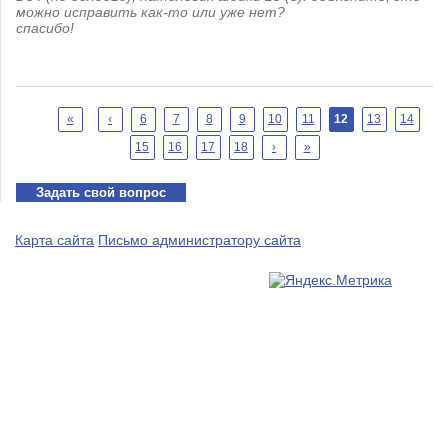
можно исправить как-то или уже нет?
спасибо!
Страницы
«
‹
6
7
8
9
10
11
12
13
14
15
16
17
18
›
»
Задать свой вопрос
Карта сайта
Письмо администратору сайта