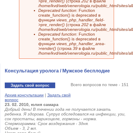
>pre_render()
(строка
202
в файле
/home/kvd/web/venerologia.ru/public_html/sites/a
Deprecated function
: Function
create_function() is deprecated в
функции
views_php_handler_field-
>pre_render()
(строка
202
в файле
/home/kvd/web/venerologia.ru/public_html/sites/a
Deprecated function
: Function
create_function() is deprecated в
функции
views_php_handler_area-
>render()
(строка
39
в файле
/home/kvd/web/venerologia.ru/public_html/sites/a
Консультация уролога / Мужское бесплодие
Всего вопросов по теме - 151
Задать свой вопрос
Архив консультации
|
Задать свой
вопрос
23.
02.
2010,
юлия
самара
Добрый день! В течении года не получается зачать
ребенка. Я здорова. Супруг обследовался на инфекции, узи,
сок простаты, варикоцеле, гормоны - норма.
Спермограмма: Срок воздержания - 3дня.
Объем - 3, 2 мл.