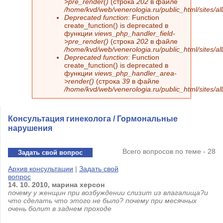
>pre_render()
(строка
202
в файле
/home/kvd/web/venerologia.ru/public_html/sites/a
Deprecated function
: Function
create_function() is deprecated в
функции
views_php_handler_field-
>pre_render()
(строка
202
в файле
/home/kvd/web/venerologia.ru/public_html/sites/a
Deprecated function
: Function
create_function() is deprecated в
функции
views_php_handler_area-
>render()
(строка
39
в файле
/home/kvd/web/venerologia.ru/public_html/sites/a
Консультация гинеколога / Гормональные
нарушения
Всего вопросов по теме - 28
Задать свой вопрос
Архив консультации
|
Задать свой
вопрос
14.
10.
2010,
марина
херсон
почему у женщин при возбуждении слизит из влагалища?и
что сделать что этого не было? почему при месячных
очень болит в заднем проходе