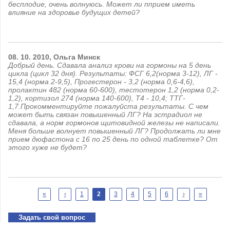
бесплодие, очень волнуюсь. Может ли пприем иметь
влияние на здоровье будущих детей?
08.
10.
2010,
Ольга
Минск
Добрый день. Сдавала анализ крови на гормоны на 5 день
цикла (цикл 32 дня). Результаты: ФСГ 6,2(норма 3-12), ЛГ -
15,4 (норма 2-9,5), Прогестерон - 3,2 (норма 0,6-4,6),
пролактин 482 (норма 60-600), тестотерон 1,2 (норма 0,2-
1,2), кортизол 274 (норма 140-600), Т4 - 10,4; ТТГ-
1,7.Прокомментируйте пожалуйста результаты. С чем
может быть связан повышенный ЛГ? На эстрадиол не
сдавала, а норм гормонов щитовидной железы не написали.
Меня больше волнует повышенный ЛГ? Продолжать ли мне
прием дюфастона с 16 по 25 день по одной таблетке? От
этого хуже не будет?
Страницы
«
‹
1
2
3
4
5
6
›
»
Задать свой вопрос