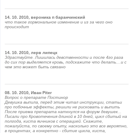
14.
10.
2010,
вероника
п баранчинский
что такое гормональное изменение и из за чего оно
происходит
14.
10.
2010,
лерв
липецк
Здраствуйте. Лишилась девственности и после 4го раза
до сих пор выделяется кровь, подскажите что делать....и с
чем это может быть связано
08.
10.
2010,
Иван
Piter
Вопрос о препарате Постинор
Девушка выпила, перед этим читал инструкции, статьи
про побочные эффекты, решили не рисковать и выпить
После приема препарата наткнулся на форум девушек...
Писали про Кровотечения длиной в 10 дней, цикл сбитый на
полгода, киста яичников с операцией. Скажите,
пожалуйста, по своему опыту, насколько это все вероятно,
в процентах, а конкретно - сбитие цикла, киста,