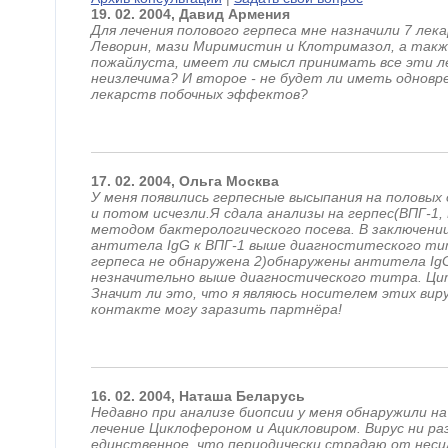
19.
02.
2004,
Давид
Армения
Для лечения полового герпеса мне назначили 7 лек
Леворин, мази Миримистин и Клотримазол, а такж
пожайлуста, имеет ли смысл принимать все эти ле
неизлечима? И второе - не будет ли иметь одновр
лекарств побочных эффектов?
17.
02.
2004,
Ольга
Москва
У меня появились герпесные высыпания на половых
и потом исчезли.Я сдала анализы на герпес(ВПГ-1,
методом бактерологического посева. В заключении
антитела IgG к ВПГ-1 выше диагноститеского тит
герпеса не обнаружена 2)обнаружены антитела Ig
незначительно выше диагностического титра. Ци
Значит ли это, что я являюсь носителем этих вир
контакте могу заразить партнёра!
16.
02.
2004,
Наташа
Беларусь
Недавно при анализе биопсии у меня обнаружили на
лечение Циклофероном и Ацикловиром. Вирус ни разу
единственное, что периодически страдаю от несил