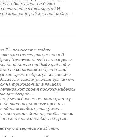
рпеса обнаружено не было).
но останется в организме? И
 не заразить ребенка при родах --
 что Вы помогаете людям
практике столкнулась с полной
брику "трихомониаз" свои вопросы.
писала ранее за предыдущий год у
айта я сделала вывод, что это
 к которым я обращалась, чтобы
дование к самым разным врачам от
ок на трихомониаз в началах
 лечения,которое я прохожу,надеюсь
дующие вопросы:
 но у меня ничего не нашли,хотя у
 и на внешних половых органах.
изойти выкидыш, если у меня
у мне нужно сделать,чтобы этого
енности или же вообще во время
ивку от герпеса на 10 лет.