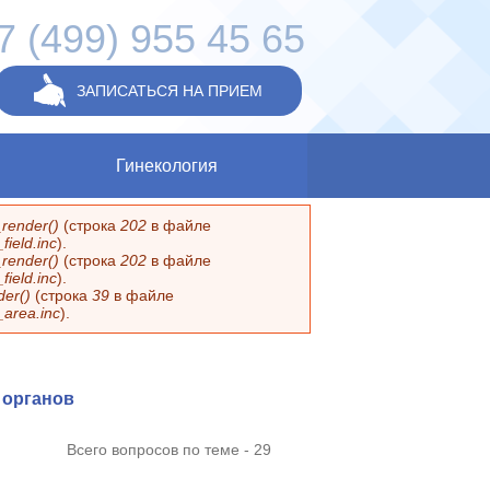
7 (499) 955 45 65
ЗАПИСАТЬСЯ НА ПРИЕМ
Гинекология
render()
(строка
202
в файле
ield.inc
).
render()
(строка
202
в файле
ield.inc
).
er()
(строка
39
в файле
_area.inc
).
 органов
Всего вопросов по теме - 29