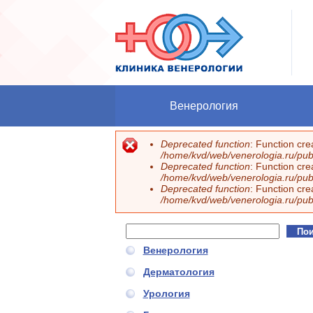
Перейти к основному содержанию
Венерология
Deprecated function
: Function cr
Сообщение об ошибке
/home/kvd/web/venerologia.ru/publ
Deprecated function
: Function cr
/home/kvd/web/venerologia.ru/publ
Deprecated function
: Function cr
/home/kvd/web/venerologia.ru/publ
Поиск
Форма поиска
Венерология
Дерматология
Урология