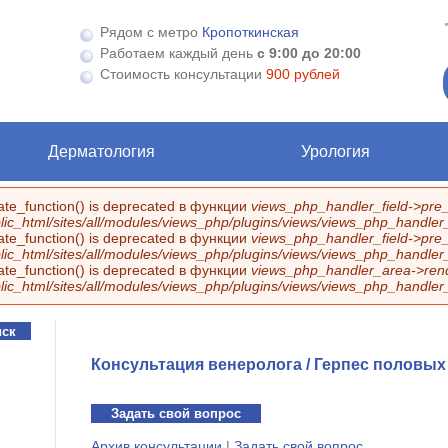
Рядом с метро
Кропоткинская
Работаем каждый день
с 9:00 до 20:00
Стоимость консультации
900 рублей
Дерматология
Урология
eate_function() is deprecated в функции
views_php_handler_field->pre_
ic_html/sites/all/modules/views_php/plugins/views/views_php_handler_f
eate_function() is deprecated в функции
views_php_handler_field->pre_
ic_html/sites/all/modules/views_php/plugins/views/views_php_handler_f
eate_function() is deprecated в функции
views_php_handler_area->rend
ic_html/sites/all/modules/views_php/plugins/views/views_php_handler
Консультация венеролога / Герпес половых
Задать свой вопрос
Архив консультации
|
Задать свой вопрос