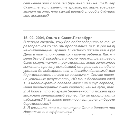
связывала это с эрозией (при анализах на ЗППП ге
Скажите, если вылечить эрозию, то вирус все рав
значит ли это, что самый верный способ в будущем
это кесарево?
15.
02.
2004,
Ольга
г. Санкт-Петербург
В первую очередь, хочу Вас поблагодарить за то,
разобраться со своими проблемами, т.к. я уже на 
некомпетенцией врачей. Я недавно писала вам в ру
Дело в том,что я очень хочу иметь ребенка. Как я 
меня было 2 выкидыша и после просмотра вашего с
было результатом трихомониаза, хотя гинекологи
выяснить причину выкидышей отправляли на обсле
уролога до эндокринолога, а дважды сдаваемый маз
беременностей ничего не показывал. Сейчас после
на успешные результаты, НО меня беспокоят сле
1. Я неоднократно сдавала мазки на вирус герпеса,
меня неоднократно были герпесы, как на губе, так
2. Я боюсь, что во время беременности может про
выскочит генитальный герпес. Какую профилактик
избежать? И за какое время до наступления берем
беременности?
3. Я слышала, что в институте Отто делают прив
Насколько она эффективна?