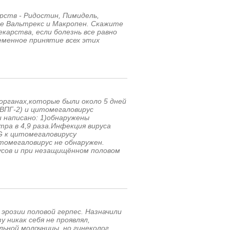
арств - Ридостин, Пимидель,
е Вальтрекс и Макропен. Скажите
карства, если болезнь все равно
еменное принятие всех этих
 органах,которые были около 5 дней
 ВПГ-2) и цитомегаловирус
 написано: 1)обнаружены
ра в 4,9 раза.Инфекция вируса
G к цитомегаловирусу
томегаловирус не обнаружен.
усов и при незащищённом половом
 эрозии половой герпес. Назначили
 никак себя не проявлял,
ьной молочницы, но гинеколог