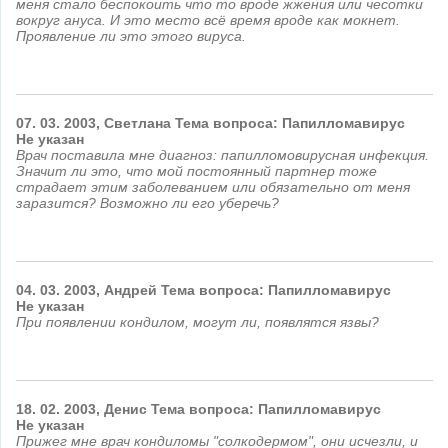
меня стало беспокоить что то вроде жжения или чесотки
вокруг ануса. И это место всё время вроде как мокнет.
Проявление ли это этого вируса.
07.
03.
2003,
Светлана Тема вопроса: Папилломавирус
Не указан
Врач поставила мне диагноз: папилломовирусная инфекция.
Значит ли это, что мой постоянный партнер тоже
страдает этим заболеванием или обязательно от меня
заразится? Возможно ли его уберечь?
04.
03.
2003,
Андрей Тема вопроса: Папилломавирус
Не указан
При появлении кондилом, могут ли, появлятся язвы?
18.
02.
2003,
Денис Тема вопроса: Папилломавирус
Не указан
Прижег мне врач кондиломы "солкодермом", они исчезли, и