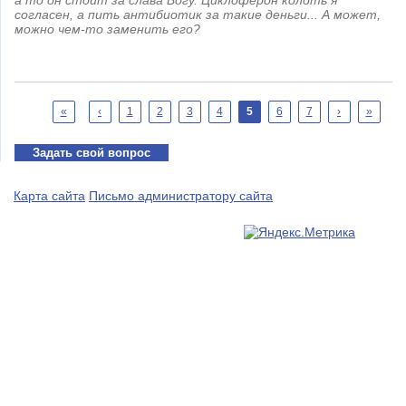
а то он стоит за слава Богу. Циклоферон колоть я
согласен, а пить антибиотик за такие деньги... А может,
можно чем-то заменить его?
Страницы
«
‹
1
2
3
4
5
6
7
›
»
Задать свой вопрос
Карта сайта
Письмо администратору сайта