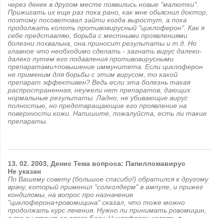
через денек в другом месте появились новые "малютки".
Прижигать их еще раз пока рано, как мне обьяснил доктор,
поэтому посоветовал зайти когда выростут, а пока
продолжать колоть противовирусный "циклоферон". Как я
себе представляю, борьба с местными проявлениями
болезни похвальна, она приносит результаты и т.д. Но
главное что необходимо сделать - загнать вирус далеко-
далеко путем его подавления противовирусными
препаратами+повышение иммунитета. Если циклоферон
не применим для борьбы с этим вирусом, то какой
препарат эффективен? Ведь если эта болезнь такая
распространенная, неужели нет препаратов, дающих
нормальные результаты. Ладно, не убивающие вирус
полностью, но предотвращающие его проявление на
поверхности кожи. Напишите, пожалуйста, есть ли такие
препараты.
13.
02.
2003,
Денис Тема вопроса: Папилломавирус
Не указан
По Вашему совету (большое спасибо!) обратился к другому
врачу, который применил "солколдерм" в ампуле, и прижег
кондиломы, на вопрос про назначение
"циклоферона+ровомицина" сказал, что тоже можно
продолжать курс лечения. Нужно ли принимать ровомицин,