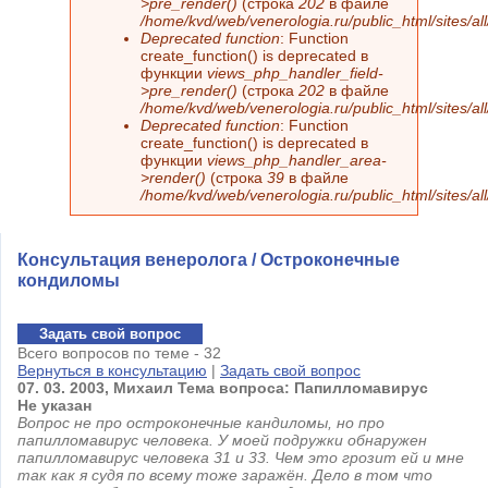
>pre_render()
(строка
202
в файле
/home/kvd/web/venerologia.ru/public_html/sites/a
Deprecated function
: Function
create_function() is deprecated в
функции
views_php_handler_field-
>pre_render()
(строка
202
в файле
/home/kvd/web/venerologia.ru/public_html/sites/a
Deprecated function
: Function
create_function() is deprecated в
функции
views_php_handler_area-
>render()
(строка
39
в файле
/home/kvd/web/venerologia.ru/public_html/sites/a
Консультация венеролога / Остроконечные
кондиломы
Задать свой вопрос
Всего вопросов по теме - 32
Вернуться в консультацию
|
Задать свой вопрос
07.
03.
2003,
Михаил Тема вопроса: Папилломавирус
Не указан
Вопрос не про остроконечные кандиломы, но про
папилломавирус человека. У моей подружки обнаружен
папилломавирус человека 31 и 33. Чем это грозит ей и мне
так как я судя по всему тоже заражён. Дело в том что