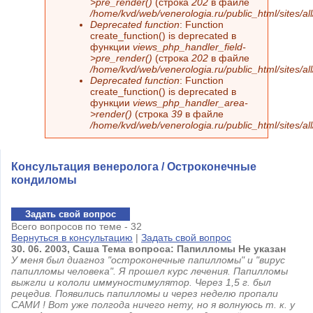
>pre_render()
(строка
202
в файле
/home/kvd/web/venerologia.ru/public_html/sites/a
Deprecated function
: Function
create_function() is deprecated в
функции
views_php_handler_field-
>pre_render()
(строка
202
в файле
/home/kvd/web/venerologia.ru/public_html/sites/a
Deprecated function
: Function
create_function() is deprecated в
функции
views_php_handler_area-
>render()
(строка
39
в файле
/home/kvd/web/venerologia.ru/public_html/sites/a
Консультация венеролога / Остроконечные
кондиломы
Задать свой вопрос
Всего вопросов по теме - 32
Вернуться в консультацию
|
Задать свой вопрос
30.
06.
2003,
Саша Тема вопроса: Папилломы
Не указан
У меня был диагноз "остроконечные папилломы" и "вирус
папилломы человека". Я прошел курс лечения. Папилломы
выжгли и кололи иммуностимулятор. Через 1,5 г. был
рецедив. Появились папилломы и через неделю пропали
САМИ ! Вот уже полгода ничего нету, но я волнуюсь т. к. у