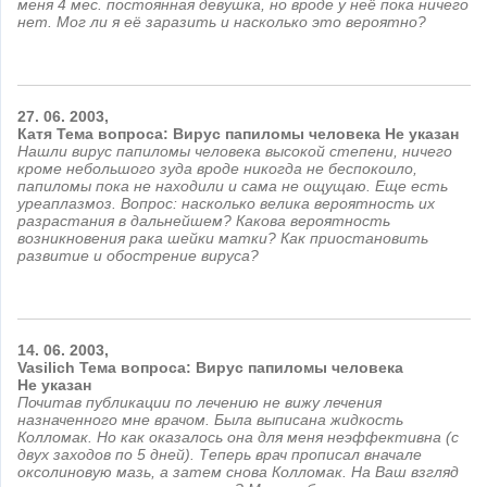
меня 4 мес. постоянная девушка, но вроде у неё пока ничего
нет. Мог ли я её заразить и насколько это вероятно?
27.
06.
2003,
Катя Тема вопроса: Вирус папиломы человека
Не указан
Нашли вирус папиломы человека высокой степени, ничего
кроме небольшого зуда вроде никогда не беспокоило,
папиломы пока не находили и сама не ощущаю. Еще есть
уреаплазмоз. Вопрос: насколько велика вероятность их
разрастания в дальнейшем? Какова вероятность
возникновения рака шейки матки? Как приостановить
развитие и обострение вируса?
14.
06.
2003,
Vasilich Тема вопроса: Вирус папиломы человека
Не указан
Почитав публикации по лечению не вижу лечения
назначенного мне врачом. Была выписана жидкость
Колломак. Но как оказалось она для меня неэффективна (с
двух заходов по 5 дней). Теперь врач прописал вначале
оксолиновую мазь, а затем снова Колломак. На Ваш взгляд