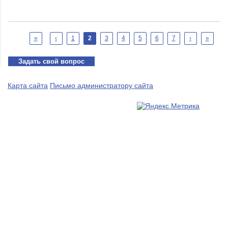
Страницы
«
‹
1
2
3
4
5
6
7
›
»
Задать свой вопрос
Карта сайта
Письмо администратору сайта