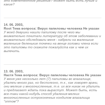
это компетентное решение? Может быть есть лучше и
какие?
14.
06.
2003,
Root Тема вопроса: Вирус папиломы человека
Не указан
У моей девушки нашли папилому после чего мы
внимательно почитали литературу об этом заболевании и
внимательно обследовали меня - набрели на маленькие
маленькие беленькие точечки на венце головки члена если
это папиломы то скажите пожалуйста как и чем их
вылечить.
13.
06.
2003,
Настя Тема вопроса: Вирус папиломы человека
Не указан
У меня уже несколько лет (7) папиломы во влагалище,
удаляли много раз, но бесполезно, т.к., как говорят врачи,
они мелкие и многочисленные, т.е. их все никак не удалить
и предлагают ждать пока вырастут. Может быть, есть
все-таки какой-нибудь способ удаления мелких
многочисленных остроконечных кондилом влагалища
"оптом"?