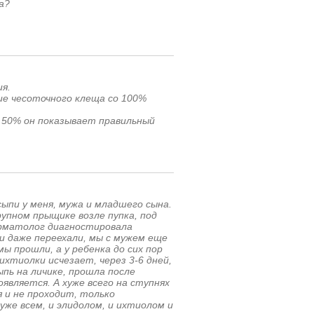
а?
я.
ие чесоточного клеща со 100%
 в 50% он показывает правильный
ыпи у меня, мужа и младшего сына.
рупном прыщике возле пупка, под
ерматолог диагностировала
и даже переехали, мы с мужем еще
мы прошли, а у ребенка до сих пор
ихтиолки исчезает, через 3-6 дней,
ыпь на личике, прошла после
оявляется. А хуже всего на ступнях
я и не проходит, только
же всем, и элидолом, и ихтиолом и