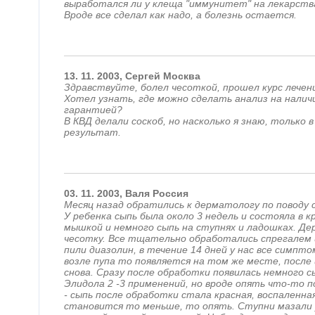
выработался ли у клеща "иммунитет" на лекарств
Вроде все сделал как надо, а болезнь остается.
13.
11.
2003,
Сергей
Москва
Здравствуйте, болел чесоткой, прошел курс лечени
Хотел узнать, где можно сделать анализ на налич
гарантией?
В КВД делали соскоб, но насколько я знаю, только
результат.
03.
11.
2003,
Валя
Россия
Месяц назад обратились к дерматологу по поводу с
У ребенка сыпь была около 3 недель и состояла в к
мышкой и немного сыпь на ступнях и ладошках. Д
чесотку. Все тщательно обработались спрегалем 
пили диазолин, в течение 14 дней у нас все симпто
возле пупа то появляется на том же месте, после 
снова. Сразу после обработки появилась немного с
Элидола 2 -3 применений, но вроде опять что-то п
- сыпь после обработки стала красная, воспаленна
становится то меньше, то опять. Ступни мазали у