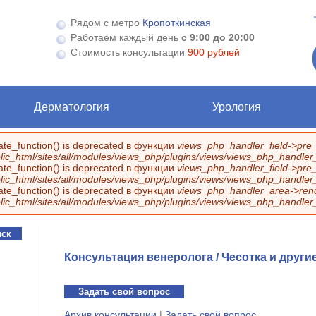
Рядом с метро
Кропоткинская
Работаем каждый день
с 9:00 до 20:00
Стоимость консультации
900 рублей
Дерматология
Урология
eate_function() is deprecated в функции
views_php_handler_field->pre_
ic_html/sites/all/modules/views_php/plugins/views/views_php_handler_f
eate_function() is deprecated в функции
views_php_handler_field->pre_
ic_html/sites/all/modules/views_php/plugins/views/views_php_handler_f
eate_function() is deprecated в функции
views_php_handler_area->rend
ic_html/sites/all/modules/views_php/plugins/views/views_php_handler
Консультация венеролога / Чесотка и други
Задать свой вопрос
Архив консультации
|
Задать свой вопрос