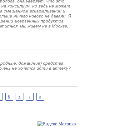
толога, она уверяет, что это
на консилиум, но ведь не может
на смешанном вскармливании и
ольше ничего нового не давали. Я
шении алергенных продуктов.
титься, мы живем не в Москве,
ародные, домашние) средства
чень не хочется идти в аптеку?
6
7
›
»