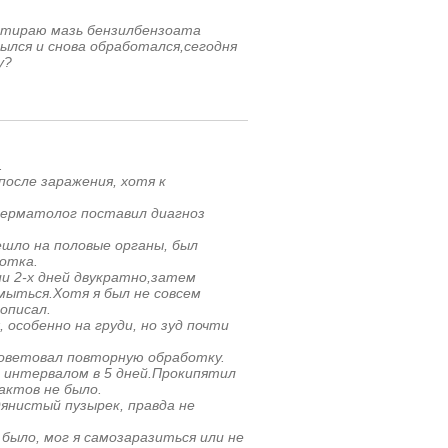
3.втираю мазь бензилбензоата
ылся и снова обработался,сегодня
у?
.
после заражения, хотя к
 дерматолог поставил диагноз
ешло на половые органы, был
сотка.
и 2-х дней двукратно,затем
мыться.Хотя я был не совсем
описал.
 особенно на груди, но зуд почти
осоветовал повторную обработку.
с интервалом в 5 дней.Прокипятил
актов не было.
дянистый пузырек, правда не
было, мог я самозаразиться или не