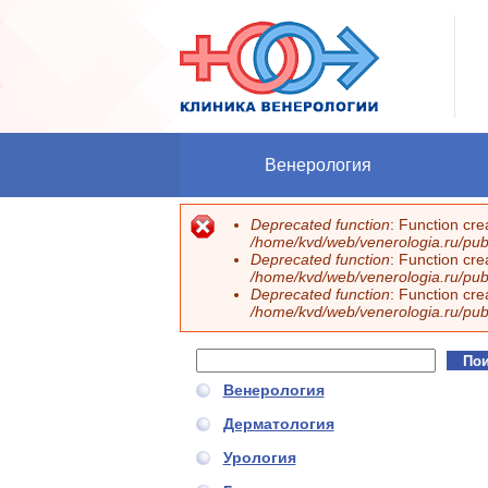
Перейти к основному содержанию
Венерология
Deprecated function
: Function cr
Сообщение об ошибке
/home/kvd/web/venerologia.ru/publ
Deprecated function
: Function cr
/home/kvd/web/venerologia.ru/publ
Deprecated function
: Function cr
/home/kvd/web/venerologia.ru/publ
Поиск
Форма поиска
Венерология
Дерматология
Урология