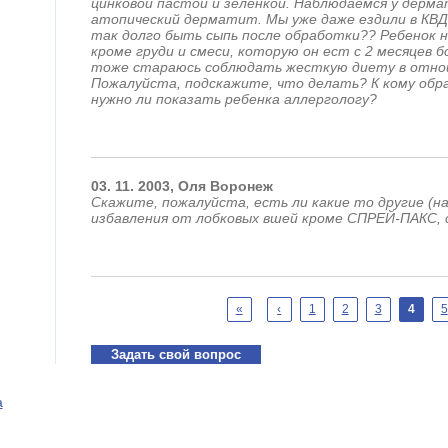
цинковой пастой и зеленкой. Наблюдаемся у дерма
атопический дерматит. Мы уже даже ездили в КВД 
так долго быть сыпь после обработки?? Ребенок 
кроме груди и смеси, которую он ест с 2 месяцев б
тоже стараюсь соблюдать жесткую диету в отно
Пожалуйста, подскажите, что делать? К кому обра
нужно ли показать ребенка аллергологу?
03.
11.
2003,
Оля
Воронеж
Скажите, пожалуйста, есть ли какие то другие (н
избавления от лобковых вшей кроме СПРЕЙ-ПАКС, о
Страницы
«
‹
1
2
3
4
5
Задать свой вопрос
а