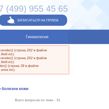
7 (499) 955 45 65
ЗАПИСАТЬСЯ НА ПРИЕМ
Гинекология
render()
(строка
202
в файле
ield.inc
).
render()
(строка
202
в файле
ield.inc
).
er()
(строка
39
в файле
_area.inc
).
е болезни кожи
Всего вопросов по теме - 31