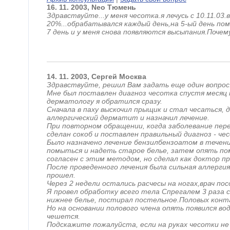
16.
11.
2003,
Neo
Тюмень
Здравствуйте...у меня чесотка.я лечусь с 10.11.0
20%...обрабатывался каждый день,на 5-ый день пом
7 день и у меня снова появляются высыпания.Почем
14.
11.
2003,
Сергей
Москва
Здравствуйте, решил Вам задать еще один вопрос
Мне был поставлен диагноз чесотка спустя месяц 
дерматологу я обратился сразу.
Сначала в паху выскочил прыщик и стал чесаться,
аллергический дерматит и назначил лечение.
При повторном обращении, когда заболевание пер
сделан сокоб и поставлен правильный диагноз - че
Было назначено лечение бензилбензоатом в течени
помыться и надеть старое белье, затем опять по
согласен с этим методом, но сделал как доктор пр
После проведенного лечения была сильная аллергия,
прошел.
Через 2 недели остались расчесы на ногах,врач п
Я провел обработку всего тела Спрегалем 3 раза 
нижнее белье, постирал постельное.Половых конт
Но на основании полового члена опять появился во
чешется.
Подскажите пожалуйста, если на руках чесотки не 