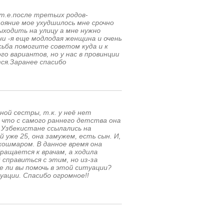
т.е.после третьих родов-
ояние мое ухудшилось мне срочно
ыходить на улицу а мне нужно
и -я еще модлодая женщина и очень
ьба помогите советом куда и к
 вариантов, но у нас в провинции
ся.Заранее спасибо
ой сестры, т.к. у неё нет
 что с самого раннего детства она
 Узбекистане ссылались на
 уже 25, она замужем, есть сын. И,
кошмаром. В данное время она
ращается к врачам, а ходила
 справиться с этим, но из-за
 ли вы помочь в этой ситуации?
уации. Спасибо огромное!!