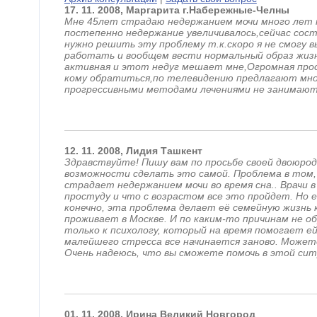
17.
11.
2008,
Маргарита
г.Набережные-Челны
Мне 45лет страдаю недержанием мочи много лет 
постепенно недержание увеличивалось,сейчас сост
нужно решить эту проблему т.к.скоро я не смогу в
работать и вообщем вести нормальный образ жизн
активная и этот недуг мешает мне,Огромная прос
кому обратиться,по телевидению предлагают много
прогрессивными методами лечениями не занимают
12.
11.
2008,
Лидия
Ташкент
Здравствуйте! Пишу вам по просьбе своей двоюродн
возможности сделать это самой. Проблема в том,
страдает недержанием мочи во время сна.. Врачи в
простуду и что с возрастом все это пройдет. Но ей
конечно, эта проблема делает её семейную жизнь 
проживает в Москве. И по каким-то причинам не об
только к психологу, который на время помогает ей
малейшего стресса все начинается заново. Можете
Очень надеюсь, что вы сможете помочь в этой сит
01.
11.
2008,
Ирина
Великий Новгород