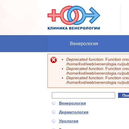
Перейти к основному содержанию
Венерология
Deprecated function
: Function cr
Сообщение об ошибке
/home/kvd/web/venerologia.ru/publ
Deprecated function
: Function cr
/home/kvd/web/venerologia.ru/publ
Deprecated function
: Function cr
/home/kvd/web/venerologia.ru/publ
Поиск
Форма поиска
Венерология
Дерматология
Урология