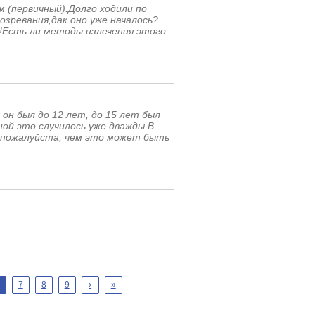
 (первичный).Долго ходили по
озревания,дак оно уже началось?
!Есть ли методы излечения этого
он был до 12 лет, до 15 лет был
мной это случилось уже дважды.В
, пожалуйста, чем это может быть
7
8
9
›
»