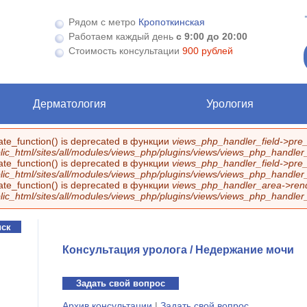
Рядом с метро
Кропоткинская
Работаем каждый день
с 9:00 до 20:00
Стоимость консультации
900 рублей
Дерматология
Урология
eate_function() is deprecated в функции
views_php_handler_field->pre_
ic_html/sites/all/modules/views_php/plugins/views/views_php_handler_f
eate_function() is deprecated в функции
views_php_handler_field->pre_
ic_html/sites/all/modules/views_php/plugins/views/views_php_handler_f
eate_function() is deprecated в функции
views_php_handler_area->rend
ic_html/sites/all/modules/views_php/plugins/views/views_php_handler
Консультация уролога / Недержание мочи
Задать свой вопрос
Архив консультации
|
Задать свой вопрос