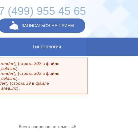
7 (499) 955 45 65
ЗАПИСАТЬСЯ НА ПРИЕМ
Гинекология
render()
(строка
202
в файле
ield.inc
).
render()
(строка
202
в файле
ield.inc
).
er()
(строка
39
в файле
_area.inc
).
Всего вопросов по теме - 45