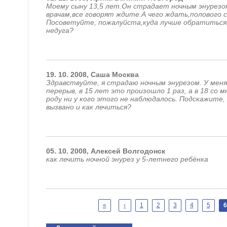
Моему сыну 13,5 лет.Он страдает ночным энурезом
врачам,все говорят ждите.А чего ждать,полового с
Посоветуйте, пожалуйста,куда лучше обратиться
недуга?
19.
10.
2008,
Саша
Москва
Здравствуйте, я страдаю ночным энурезом. У меня 
перерыв, в 15 лет это произошло 1 раз, а в 18 со 
роду ни у кого этого не наблюдалось. Подскажите
вызвано и как лечиться?
05.
10.
2008,
Алексей
Волгодонск
как лечить ночной энурез у 5-летнего ребёнка
Страницы
«
‹
1
2
3
4
5
6