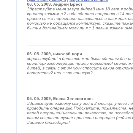
06.
05.
2009,
Андрей
Брест
Здраствуйте меня завут Андрей мне 18 лет я роди
крипторхизмом в 2 года зделали операцию в 14 лет
правое яичко перестало развиваться в размерах ос
помощью не обращался компелксую. скажите пажа
быть в дольнейшем могу ли я с 1 левым яичком им
06.
05.
2009,
николай
нори
здравствуйте! в детстве мне были сделаны две оп
крипторхизм)операции пршли нормально! сейчас мне
дитей, в связи с этим хочу спросить какие отклон
потомству? или я зря паникую?
05.
05.
2009,
Елена
Зеленогорск
Здравствуйте,моему сыну год и 2 месяца, у него 
проводить опереацию.Подскажите, пожалуйста, н
перед операцией(назначили лекарство, не исследов
каком возрасте лучше провести операцию (сейчас 
Заранее благодарна!