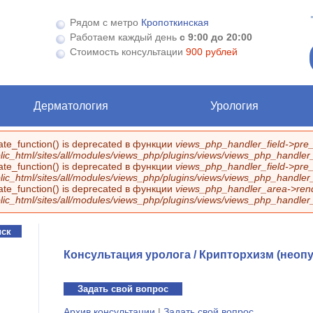
Рядом с метро
Кропоткинская
Работаем каждый день
с 9:00 до 20:00
Стоимость консультации
900 рублей
Дерматология
Урология
eate_function() is deprecated в функции
views_php_handler_field->pre_
ic_html/sites/all/modules/views_php/plugins/views/views_php_handler_f
eate_function() is deprecated в функции
views_php_handler_field->pre_
ic_html/sites/all/modules/views_php/plugins/views/views_php_handler_f
eate_function() is deprecated в функции
views_php_handler_area->rend
ic_html/sites/all/modules/views_php/plugins/views/views_php_handler
Консультация уролога / Крипторхизм (неоп
Задать свой вопрос
Архив консультации
|
Задать свой вопрос