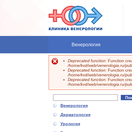
Перейти к основному содержанию
Венерология
Deprecated function
: Function cr
Сообщение об ошибке
/home/kvd/web/venerologia.ru/publ
Deprecated function
: Function cr
/home/kvd/web/venerologia.ru/publ
Deprecated function
: Function cr
/home/kvd/web/venerologia.ru/publ
Поиск
Форма поиска
Венерология
Дерматология
Урология