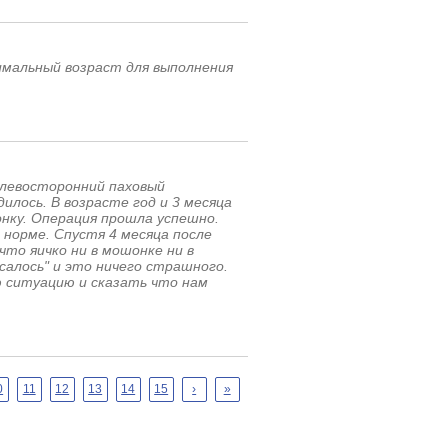
мальный возраст для выполнения
о левосторонний паховый
илось. В возрасте год и 3 месяца
онку. Операция прошла успешно.
 норме. Спустя 4 месяца после
что яичко ни в мошонке ни в
осалось" и это ничего страшного.
 ситуацию и сказать что нам
0
11
12
13
14
15
›
»