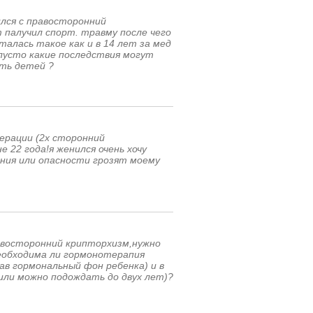
лся с правосторонний
 палучил спорт. травму после чего
талась такое как и в 14 лет за мед
лусто какие последствия могут
еть детей ?
ерации (2х сторонний
 22 года!я женился очень хочу
ения или опасности грозят моему
левосторонний крипторхизм,нужно
еобходима ли гормонотерапия
ав гормональный фон ребенка) и в
или можно подождать до двух лет)?