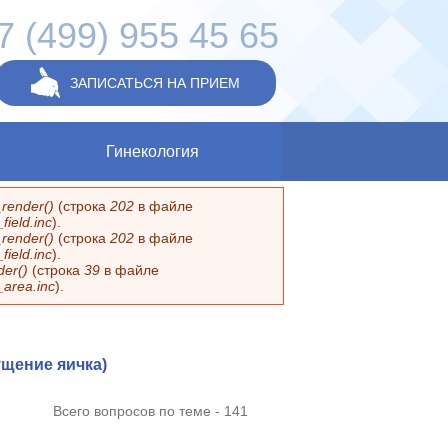
7 (499) 955 45 65
ЗАПИСАТЬСЯ НА ПРИЕМ
Гинекология
render()
(строка
202
в файле
ield.inc
).
render()
(строка
202
в файле
ield.inc
).
er()
(строка
39
в файле
_area.inc
).
ущение яичка)
Всего вопросов по теме - 141