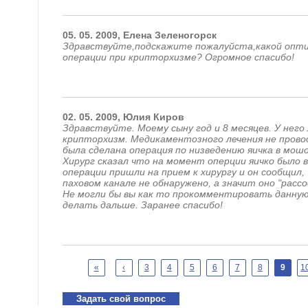
05.
05.
2009,
Елена
Зеленогорск
Здравствуйте,подскажите пожалуйста,какой опти
операции при крипторхизме? Огромное спасибо!
02.
05.
2009,
Юлия
Киров
Здравствуйте. Моему сыну год и 8 месяцев. У нег
крипторхизм. Медикаментозного лечения не провод
была сделана операция по низведению яичка в мош
Хирург сказал что на момент оперции яичко было в
операции пришли на прием к хирургу и он сообщил, 
паховом канале не обнаружено, а значит оно "расс
Не могли бы вы как то прокомментировать данную
делать дальше. Заранее спасибо!
Страницы
«
‹
3
4
5
6
7
8
9
1
Задать свой вопрос