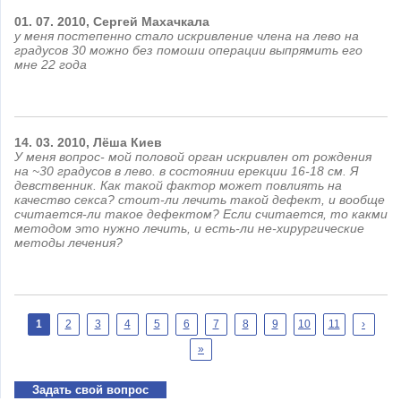
01.
07.
2010,
Сергей
Махачкала
у меня постепенно стало искривление члена на лево на
градусов 30 можно без помоши операции выпрямить его
мне 22 года
14.
03.
2010,
Лёша
Киев
У меня вопрос- мой половой орган искривлен от рождения
на ~30 градусов в лево. в состоянии ерекции 16-18 см. Я
девственник. Как такой фактор может повлиять на
качество секса? стоит-ли лечить такой дефект, и вообще
считается-ли такое дефектом? Если считается, то какми
методом это нужно лечить, и есть-ли не-хирургические
методы лечения?
Страницы
1
2
3
4
5
6
7
8
9
10
11
›
»
Задать свой вопрос