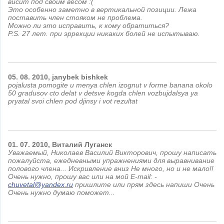
висит под своим весом :(
Это особенно заметно в вертикальной позиции. Лежа
поставить член стояком не проблема.
Можно ли это исправить, к кому обратиться?
P.S. 27 лет. при эррекции никаких болей не испытываю.
05.
08.
2010,
janybek
bishkek
pojalusta pomogite u menya chlen izognut v forme banana okolo
50 gradusov cto delat v detsve kogda chlen vozbujdalsya ya
pryatal svoi chlen pod djinsy i vot rezultat
01.
07.
2010,
Виталий
Луганск
Уважаемый, Николаев Василий Викторович, прошу написать
пожалуйста, ежедневными упражнениями для выравнивание
полового члена... Искривление вниз Не много, но и не мало!!
Очень нужно, прошу вас или на мой E-mail: -
chuvetal@yandex.ru
пришлите или прям здесь напиши Очень
Очень нужно думаю поможет...