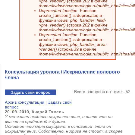
>pre_render()
(строка
202
в файле
/home/kvd/web/venerologia.ru/public_html/sites/a
Deprecated function
: Function
create_function() is deprecated в
функции
views_php_handler_field-
>pre_render()
(строка
202
в файле
/home/kvd/web/venerologia.ru/public_html/sites/a
Deprecated function
: Function
create_function() is deprecated в
функции
views_php_handler_area-
>render()
(строка
39
в файле
/home/kvd/web/venerologia.ru/public_html/sites/a
Консультация уролога / Искривление полового
члена
Всего вопросов по теме - 52
Задать свой вопрос
Архив консультации
|
Задать свой
вопрос
20.
09.
2010,
Андрей
Гомель
У меня член немного искривлен вниз, и влево что не
является проблемой я думаю.
Основное что меня смущает: в основании члена он
искривлен вниз. Собственно, нифига не стоит, а скорее