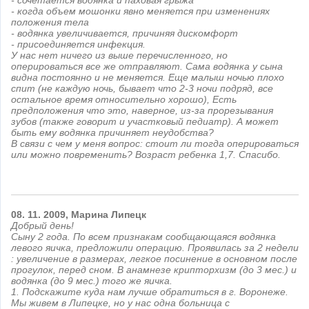
- сочетается водянка и паховая грыжа
- когда объем мошонки явно меняется при изменениях
положения тела
- водянка увеличивается, причиняя дискомфорт
- присоединяется инфекция.
У нас нет ничего из выше перечисленного, но
оперироваться все же отправляют. Сама водянка у сына
видна постоянно и не меняется. Еще малыш ночью плохо
спит (не каждую ночь, бывает что 2-3 ночи подряд, все
остальное время относительно хорошо), Есть
предположения что это, наверное, из-за прорезывания
зубов (также говорит и участковый педиатр). А может
быть ему водянка причиняет неудобства?
В связи с чем у меня вопрос: стоит ли тогда оперироваться
или можно повременить? Возраст ребенка 1,7. Спасибо.
08.
11.
2009,
Марина
Липецк
Добрый день!
Сыну 2 года. По всем признакам сообщающаяся водянка
левого яичка, предложили операцию. Проявилась за 2 недели
: увеличение в размерах, легкое посинение в основном после
прогулок, перед сном. В анамнезе крипторхизм (до 3 мес.) и
водянка (до 9 мес.) того же яичка.
1. Подскажите куда нам лучше обратиться в г. Воронеже.
Мы живем в Липецке, но у нас одна больница с