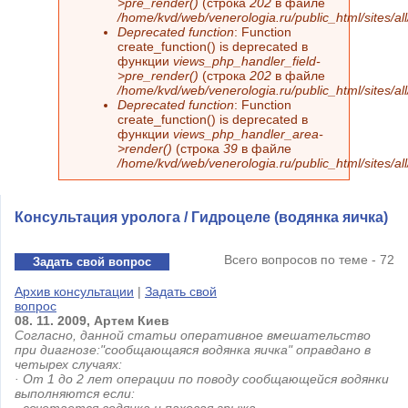
>pre_render()
(строка
202
в файле
/home/kvd/web/venerologia.ru/public_html/sites/a
Deprecated function
: Function
create_function() is deprecated в
функции
views_php_handler_field-
>pre_render()
(строка
202
в файле
/home/kvd/web/venerologia.ru/public_html/sites/a
Deprecated function
: Function
create_function() is deprecated в
функции
views_php_handler_area-
>render()
(строка
39
в файле
/home/kvd/web/venerologia.ru/public_html/sites/a
Консультация уролога / Гидроцеле (водянка яичка)
Всего вопросов по теме - 72
Задать свой вопрос
Архив консультации
|
Задать свой
вопрос
08.
11.
2009,
Артем
Киев
Согласно, данной статьи оперативное вмешательство
при диагнозе:"сообщающаяся водянка яичка" оправдано в
четырех случаях:
· От 1 до 2 лет операции по поводу сообщающейся водянки
выполняются если: