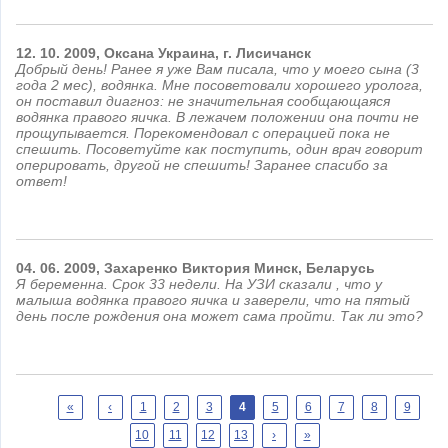
12.
10.
2009,
Оксана
Украина, г. Лисичанск
Добрый день! Ранее я уже Вам писала, что у моего сына (3
года 2 мес), водянка. Мне посоветовали хорошего уролога,
он поставил диагноз: не значительная сообщающаяся
водянка правого яичка. В лежачем положении она почти не
прощупывается. Порекомендовал с операцией пока не
спешить. Посоветуйте как поступить, один врач говорит
оперировать, другой не спешить! Заранее спасибо за
ответ!
04.
06.
2009,
Захаренко Виктория
Минск, Беларусь
Я беременна. Срок 33 недели. На УЗИ сказали , что у
малыша водянка правого яичка и заверели, что на пятый
день после рождения она может сама пройти. Так ли это?
Страницы
«
‹
1
2
3
4
5
6
7
8
9
10
11
12
13
›
»