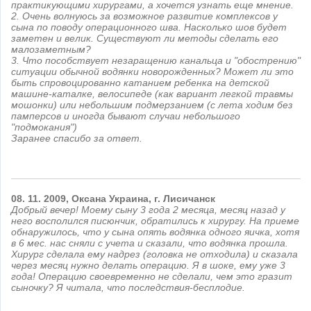
практикующими хирургами, а хочется узнать еще мнение.
2. Очень волнуюсь за возможное развитие комплексов у
сына по поводу операционного шва. Насколько шов будет
заметен и велик. Существуют ли методы сделать его
малозаметным?
3. Что пособствует незаращению канальца и "обострению"
ситуации обычной водянки новорожденных? Может ли это
быть спровоцированно катанием ребенка на детской
машине-каталке, велосипеде (как вариант легкой травмы
мошонки) или небольшим подмерзанием (с лета ходим без
памперсов и иногда бывают случаи небольшого
"подмокания")
Заранее спасибо за ответ.
08.
11.
2009,
Оксана
Украина, г. Лисичанск
Добрый вечер! Моему сыну 3 года 2 месяца, месяц назад у
него восполился писюнчик, обратились к хирургу. На приеме
обнаружилось, что у сына опять водянка одного яичка, хотя
в 6 мес. нас сняли с учета и сказали, что водянка прошла.
Хирург сделала ему надрез (головка не отходила) и сказала
через месяц нужно делать операцию. Я в шоке, ему уже 3
года! Операцию своевременно не сделали, чем это гразит
сыночку? Я читала, что последствия-бесплодие.