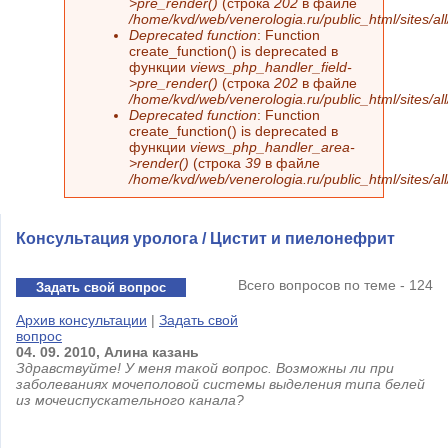
>pre_render()
(строка
202
в файле
/home/kvd/web/venerologia.ru/public_html/sites/a
Deprecated function
: Function
create_function() is deprecated в
функции
views_php_handler_field-
>pre_render()
(строка
202
в файле
/home/kvd/web/venerologia.ru/public_html/sites/a
Deprecated function
: Function
create_function() is deprecated в
функции
views_php_handler_area-
>render()
(строка
39
в файле
/home/kvd/web/venerologia.ru/public_html/sites/a
Консультация уролога / Цистит и пиелонефрит
Всего вопросов по теме - 124
Задать свой вопрос
Архив консультации
|
Задать свой
вопрос
04.
09.
2010,
Алина
казань
Здравствуйте! У меня такой вопрос. Возможны ли при
заболеваниях мочеполовой системы выделения типа белей
из мочеиспускательного канала?