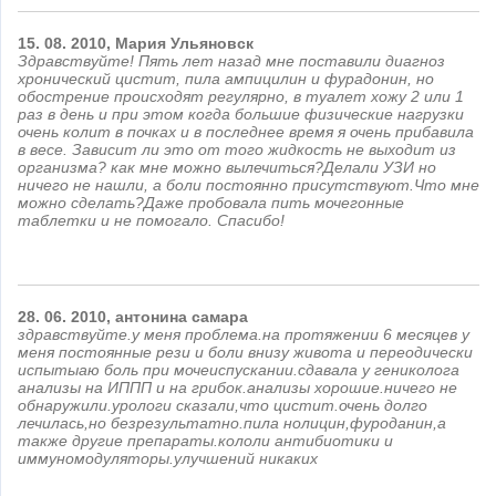
15.
08.
2010,
Мария
Ульяновск
Здравствуйте! Пять лет назад мне поставили диагноз
хронический цистит, пила ампицилин и фурадонин, но
обострение происходят регулярно, в туалет хожу 2 или 1
раз в день и при этом когда большие физические нагрузки
очень колит в почках и в последнее время я очень прибавила
в весе. Зависит ли это от того жидкость не выходит из
организма? как мне можно вылечиться?Делали УЗИ но
ничего не нашли, а боли постоянно присутствуют.Что мне
можно сделать?Даже пробовала пить мочегонные
таблетки и не помогало. Спасибо!
28.
06.
2010,
антонина
самара
здравствуйте.у меня проблема.на протяжении 6 месяцев у
меня постоянные рези и боли внизу живота и переодически
испытыаю боль при мочеиспускании.сдавала у гениколога
анализы на ИППП и на грибок.анализы хорошие.ничего не
обнаружили.урологи сказали,что цистит.очень долго
лечилась,но безрезультатно.пила нолицин,фуроданин,а
также другие препараты.кололи антибиотики и
иммуномодуляторы.улучшений никаких