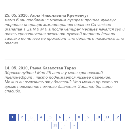
25.
05.
2010,
Алла Николаевна
Кременчуг
мами били проблеми с мочевим пузирем прошла лучевую
терапию операция химиотерапию диагноз Ca vesicae
uranariae T 2a N 0 M 0 а после четирех месяцев начался зуд и
опять кровотичения ожоги от лучевой терапии делали
заливки но ничего не проходит что делать и насколько это
опасно
14.
05.
2010,
Раука
Казахстан Тараз
Здравствуйте ! Мне 25 лет и у меня хронический
пиелонефрит , часто поднимается нижнее давление.
Можно ли вылечить эту болезнь? Что можно принять во
время повышения нижнего давления. Заранее большое
спасибо.
Страницы
1
2
3
4
5
6
7
8
9
10
11
12
13
›
»