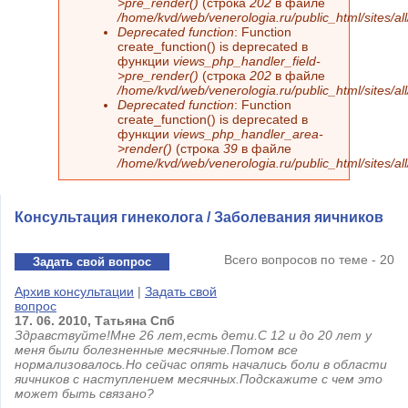
>pre_render()
(строка
202
в файле
/home/kvd/web/venerologia.ru/public_html/sites/a
Deprecated function
: Function
create_function() is deprecated в
функции
views_php_handler_field-
>pre_render()
(строка
202
в файле
/home/kvd/web/venerologia.ru/public_html/sites/a
Deprecated function
: Function
create_function() is deprecated в
функции
views_php_handler_area-
>render()
(строка
39
в файле
/home/kvd/web/venerologia.ru/public_html/sites/a
Консультация гинеколога / Заболевания яичников
Всего вопросов по теме - 20
Задать свой вопрос
Архив консультации
|
Задать свой
вопрос
17.
06.
2010,
Татьяна
Спб
Здравствуйте!Мне 26 лет,есть дети.С 12 и до 20 лет у
меня были болезненные месячные.Потом все
нормализовалось.Но сейчас опять начались боли в области
яичников с наступлением месячных.Подскажите с чем это
может быть связано?