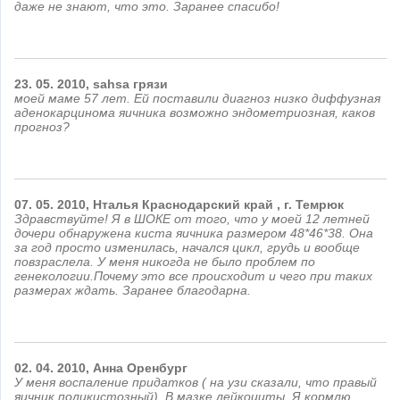
даже не знают, что это. Заранее спасибо!
23.
05.
2010,
sahsa
грязи
моей маме 57 лет. Ей поставили диагноз низко диффузная
аденокарцинома яичника возможно эндометриозная, каков
прогноз?
07.
05.
2010,
Нталья
Краснодарский край , г. Темрюк
Здравствуйте! Я в ШОКЕ от того, что у моей 12 летней
дочери обнаружена киста яичника размером 48*46*38. Она
за год просто изменилась, начался цикл, грудь и вообще
повзраслела. У меня никогда не было проблем по
генекологии.Почему это все происходит и чего при таких
размерах ждать. Заранее благодарна.
02.
04.
2010,
Анна
Оренбург
У меня воспаление придатков ( на узи сказали, что правый
яичник поликистозный). В мазке лейкоциты. Я кормлю