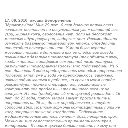
17.
06.
2010,
оксана
Белореченск
Здравствуйте! Мне 29 лет, 6 лет диагноз поликистоз
яичников, поставлен по результатам узи + излишний вес,
угри, жирная кожа, оволосения нет, боли не беспокоят,
месячные идут регулярно, задержек нет. Рекомендовали
измерять базальную температуру, что-бы определить
происходит овуляция или нет. У меня была черепно
мозговая травма в детстве и как ее следствие всегда
повышенная базальная температура (так объяснил врач,
когда я пришла с графиком измеренной температуры,
результаты томограммы головы это подтвердили. Из 6
лет диагноза 3 года предохранялась методом прерванного
полового акта, уже 2 года не предохраняюсь, замужем,
начала задумываться о ребенке, но врачи в моем городе
рекомендуют только операцию, или гормональные
контрацептивы, проблемы и так лишнего веса их не
волнуют. Я пила (подобранный мне врачом) регивидон с 16
лет, до 21 года, потом вышла замуж, бросила пить и
поправилась на 25 кг, до сих пор сбрасываю, с трудом
сбросила 15кг. Поэтому гормоны контрацептивы пить не
хочу, операцию тоже не хочу делать. Подскажите
медикаментозные методы лечения, дозы лекартсв, срок.
Можно ли мне самостоятельно принимать кломифен,
метформин. К нашим врачам больше ходить не хочу они