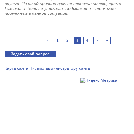
грудью. По этой причине врач не назначил ничего, кроме
Гексикона. Боль не утихает. Подскажите, что можно
применять в данной ситуации.
Страницы
«
‹
1
2
3
4
›
»
Задать свой вопрос
Карта сайта
Письмо администратору сайта