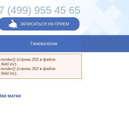
7 (499) 955 45 65
ЗАПИСАТЬСЯ НА ПРИЕМ
Гинекология
render()
(строка
202
в файле
ield.inc
).
render()
(строка
202
в файле
ield.inc
).
йки матки