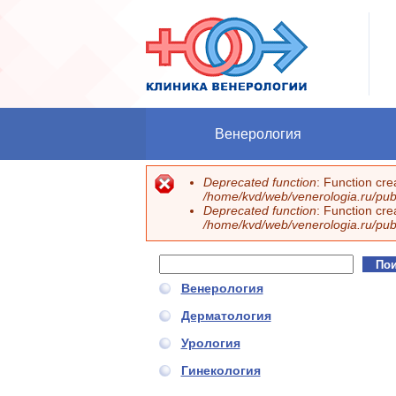
Перейти к основному содержанию
Венерология
Deprecated function
: Function cr
Сообщение об ошибке
/home/kvd/web/venerologia.ru/publ
Deprecated function
: Function cr
/home/kvd/web/venerologia.ru/publ
Поиск
Форма поиска
Венерология
Дерматология
Урология
Гинекология