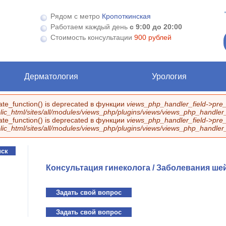
Рядом с метро
Кропоткинская
Работаем каждый день
с 9:00 до 20:00
Стоимость консультации
900 рублей
Дерматология
Урология
eate_function() is deprecated в функции
views_php_handler_field->pre_
ic_html/sites/all/modules/views_php/plugins/views/views_php_handler_f
eate_function() is deprecated в функции
views_php_handler_field->pre_
ic_html/sites/all/modules/views_php/plugins/views/views_php_handler_f
Консультация гинеколога / Заболевания ше
Задать свой вопрос
Задать свой вопрос