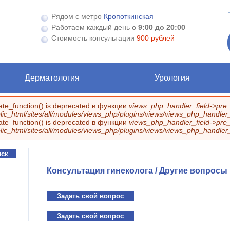
Рядом с метро
Кропоткинская
Работаем каждый день
с 9:00 до 20:00
Стоимость консультации
900 рублей
Дерматология
Урология
eate_function() is deprecated в функции
views_php_handler_field->pre_
ic_html/sites/all/modules/views_php/plugins/views/views_php_handler_f
eate_function() is deprecated в функции
views_php_handler_field->pre_
ic_html/sites/all/modules/views_php/plugins/views/views_php_handler_f
Консультация гинеколога / Другие вопросы
Задать свой вопрос
Задать свой вопрос