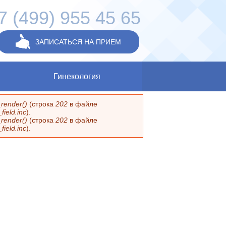
7 (499) 955 45 65
ЗАПИСАТЬСЯ НА ПРИЕМ
Гинекология
render()
(строка
202
в файле
ield.inc
).
render()
(строка
202
в файле
ield.inc
).