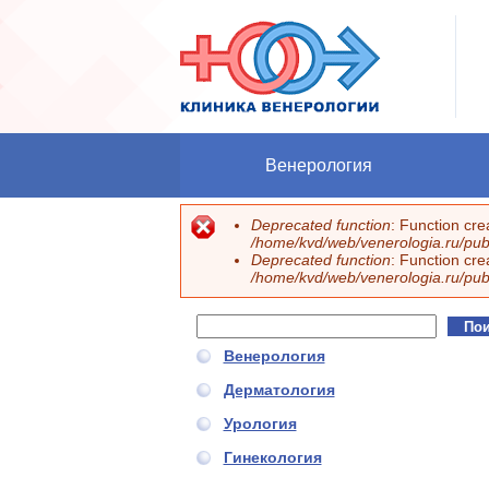
Перейти к основному содержанию
Венерология
Deprecated function
: Function cr
Сообщение об ошибке
/home/kvd/web/venerologia.ru/publ
Deprecated function
: Function cr
/home/kvd/web/venerologia.ru/publ
Поиск
Форма поиска
Венерология
Дерматология
Урология
Гинекология