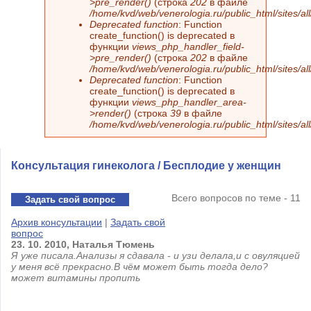
>pre_render()
(строка
202
в файле
/home/kvd/web/venerologia.ru/public_html/sites/a
Deprecated function
: Function
create_function() is deprecated в
функции
views_php_handler_field-
>pre_render()
(строка
202
в файле
/home/kvd/web/venerologia.ru/public_html/sites/a
Deprecated function
: Function
create_function() is deprecated в
функции
views_php_handler_area-
>render()
(строка
39
в файле
/home/kvd/web/venerologia.ru/public_html/sites/a
Консультация гинеколога / Бесплодие у женщин
Всего вопросов по теме - 11
Задать свой вопрос
Архив консультации
|
Задать свой
вопрос
23.
10.
2010,
Наталья
Тюмень
Я уже писала.Анализы я сдавала - и узи делала,и с овуляцией
у меня всё прекрасно.В чём может быть тогда дело?
может витамины пропить