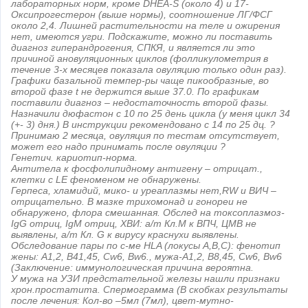
лабораторных норм, кроме DHEA-S (около 4) и 17-
Оксипрогестерон (выше нормы), соотношение ЛГ/ФСГ
около 2,4. Лишней растительности на теле и ожирения
нет, имеются угри. Подскажите, можно ли поставить
диагноз гиперандрогения, СПКЯ, и является ли это
причиной ановуляционных циклов (фолликулометрия в
течение 3-х месяцев показала овуляцию только один раз).
Графики базальной темпер-ры чаще пикообразные, во
второй фазе t не держится выше 37.0. По графикам
поставили диагноз – недостаточность второй фазы.
Назначили дюфастон с 10 по 25 день цикла (у меня цикл 34
(+- 3) дня.) В инструкции рекомендовано с 14 по 25 дц. ?
Принимаю 2 месяца, овуляция по тестам отсутствует,
может его надо принимать после овуляции ?
Генетич. кариотип-норма.
Антитела к фосфолипидному антигену – отрицат.,
клетки с LE феноменом не обнаружены.
Герпеса, хламидий, мико- и уреаплазмы нет,RW и ВИЧ –
отрицательно. В мазке трихомонад и гонореи не
обнаружено, флора смешанная. Обслед на токсоплазмоз-
IgG отриц, IgM отриц, ХВИ: а/т Кл.М к ВПЧ, ЦМВ не
выявлены, а/т Кл. G к вирусу краснухи выявлены.
Обследование пары по с-ме HLA (локусы А,В,С): фенотип
жены: А1,2, В41,45, Сw6, Bw6., мужа-А1,2, В8,45, Сw6, Вw6
(Заключение: иммунологическая причина вероятна.
У мужа на УЗИ предстательной железы нашли признаки
хрон.простатита. Спермограмма (В скобках результаты
после лечения: Кол-во –5мл (7мл), цвет-мутно-