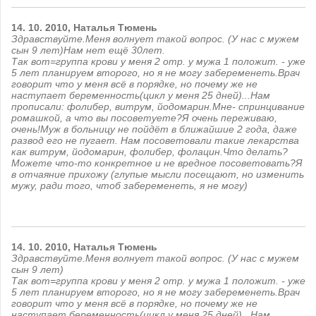
14.
10.
2010,
Наталья
Тюмень
Здравствуйте.Меня волнует такой вопрос. (У нас с мужем
сын 9 лет)Нам нет ещё 30лет.
Так вот=группа крови у меня 2 отр. у мужа 1 положит. - уже
5 лет планируем второго, но я не могу забеременеть.Врач
говорит что у меня всё в порядке, но почему же не
наступает беременность(цикл у меня 25 дней)...Нам
прописали: фолибер, витрум, йодомарин.Мне- спринцивание
ромашкой, а что вы посоветуете?Я очень переживаю,
очень!Муж в больницу не пойдёт в ближайшие 2 года, даже
развод его не пугает. Нам посоветовали такие лекарства
как витрум, йодомарин, фолибер, фолацин.Что делать?
Можете что-то конкретное и не вредное посоветовать?Я
в отчаяние прихожу (глупые мысли посещают, но изменить
мужу, ради того, чтоб забеременеть, я не могу)
14.
10.
2010,
Наталья
Тюмень
Здравствуйте.Меня волнует такой вопрос. (У нас с мужем
сын 9 лет)
Так вот=группа крови у меня 2 отр. у мужа 1 положит. - уже
5 лет планируем второго, но я не могу забеременеть.Врач
говорит что у меня всё в порядке, но почему же не
наступает беременность(цикл у меня 25 дней)...Нам