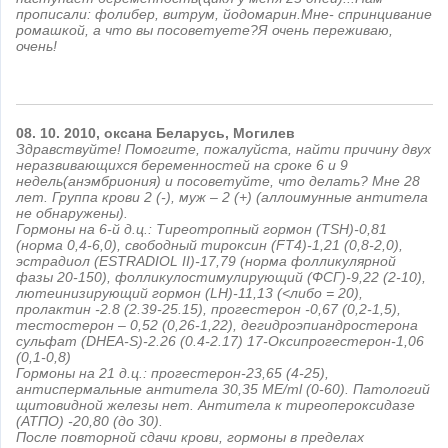
прописали: фолибер, витрум, йодомарин.Мне- спринцивание
ромашкой, а что вы посоветуете?Я очень переживаю,
очень!
08.
10.
2010,
оксана
Беларусь, Могилев
Здравствуйте! Помогите, пожалуйста, найти причину двух
неразвивающихся беременностей на сроке 6 и 9
недель(анэмбриония) и посоветуйте, что делать? Мне 28
лет. Группа крови 2 (-), муж – 2 (+) (аллоимунные антитела
не обнаружены).
Гормоны на 6-й д.ц.: Тиреотропный гормон (TSH)-0,81
(норма 0,4-6,0), свободный тироксин (FT4)-1,21 (0,8-2,0),
эстрадиол (ESTRADIOL II)-17,79 (норма фолликулярной
фазы 20-150), фолликулостимулирующий (ФСГ)-9,22 (2-10),
лютеинизирующий гормон (LH)-11,13 (<либо = 20),
пролактин -2.8 (2.39-25.15), прогестерон -0,67 (0,2-1,5),
тестостерон – 0,52 (0,26-1,22), дегидроэпиандростерона
сульфат (DHEA-S)-2.26 (0.4-2.17) 17-Оксипрогестерон-1,06
(0,1-0,8)
Гормоны на 21 д.ц.: прогестерон-23,65 (4-25),
антиспермальные антитела 30,35 ME/ml (0-60). Патологий
щитовидной железы нет. Антитела к тиреопероксидазе
(АТПО) -20,80 (до 30).
После повторной сдачи крови, гормоны в пределах