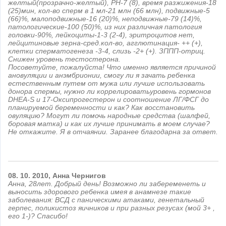
желтый(прозрачно-желтый), РН-7 (8), время разжижения-18
(25)мин, кол-во сперм в 1 мл-21 млн (66 млн), подвижные-5
(66)%, малоподвижные-16 (20)%, неподвижные-79 (14)%,
патологические-100 (50)%, из них различная патология
головки-90%, лейкоциты-1-3 (2-4), эритроцитов нет,
лейцитиновые зерна-сред.кол-во, агглютинация- ++ (+),
клетки сперматогенеза -3-4, слизь -2+ (+). ЗППП-отриц.
Снижен уровень тестостерона.
Посоветуйте, пожалуйста! Что именно является причиной
ановуляции и анэмбрионии, смогу ли я зачать ребенка
естественным путем от мужа или лучше использовать
донора спермы, нужно ли коррелироватьуровень гормонов
DHEA-S и 17-Оксипрогестерон и соотношение ЛГ/ФСГ до
планируемой беременности и как? Как восстановить
овуляцию? Могут ли помочь народные средства (шалфей,
боровая матка) и как их лучше принимать в моем случае?
Не откажите. Я в отчаянии. Заранее благодарна за ответ.
08.
10.
2010,
Анна
Чернигов
Анна, 28лет. Добрый день! Возможно ли забеременеть и
выносить здорового ребенка имея в анамнезе такие
заболевания: ВСД с паническими атаками, генетальный
герпес, поликистоз яичников и при разных резусах (мой 3+ ,
его 1-)? Спасибо!